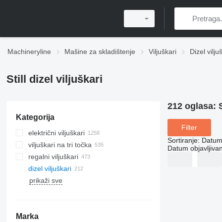
Machineryline
Mašine za skladištenje
Viljuškari
Dizel vilju
Still dizel viljuškari
212 oglasa:
Kategorija
Filter
električni viljuškari
Sortiranje
:
Datum 
viljuškari na tri točka
Datum objavljivan
regalni viljuškari
dizel viljuškari
prikaži sve
Marka