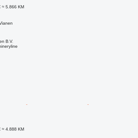
€
≈ 5.866 KM
Vianen
en B.V.
ineryline
€
≈ 4.888 KM