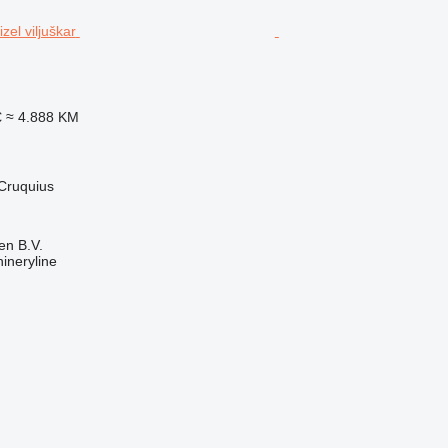
€
≈ 4.888 KM
Cruquius
en B.V.
ineryline