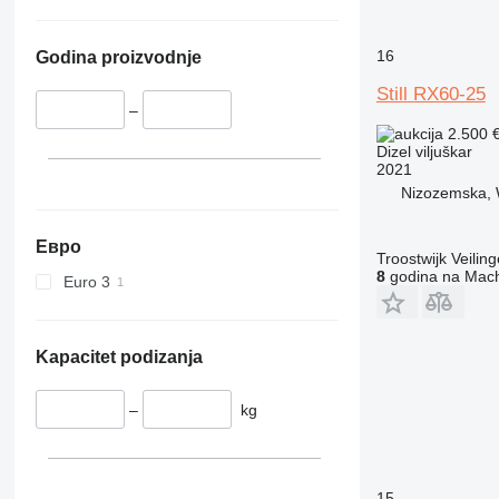
16
Godina proizvodnje
Still RX60-25
–
2.500 
Dizel viljuškar
2021
Nizozemska, 
Евро
Troostwijk Veiling
8
godina na Mach
Euro 3
Kapacitet podizanja
–
kg
15