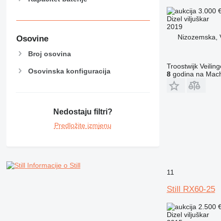
3.000 
Dizel viljuškar
2019
Nizozemska, 
Osovine
Broj osovina
Troostwijk Veiling
Osovinska konfiguracija
8
godina na Mach
Nedostaju filtri?
Predložite izmjenu
Informacije o Still
11
Still RX60-25
2.500 
Dizel viljuškar