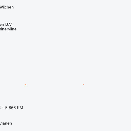
Wijchen
en B.V.
ineryline
€
≈ 5.866 KM
Vianen