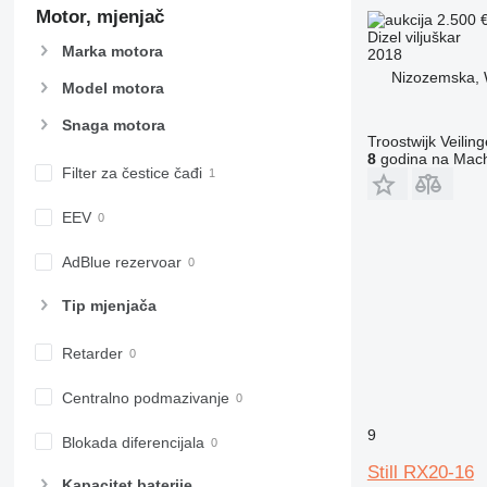
Motor, mjenjač
2.500 
Dizel viljuškar
Marka motora
2018
Nizozemska, 
Model motora
Snaga motora
Troostwijk Veiling
8
godina na Mach
Filter za čestice čađi
EEV
AdBlue rezervoar
Tip mјenjača
Retarder
Centralno podmazivanje
9
Blokada diferencijala
Still RX20-16
Kapacitet baterije