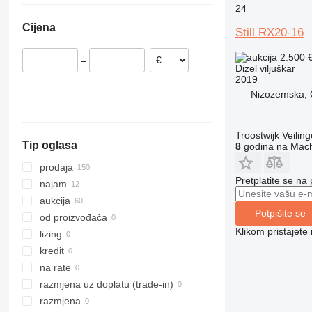
24
Nizozemska
R70-60
RX 70-35
Cijena
Češka
Still RX20-16
R70-70
RX 70-40
Poljska
R70-80
RX 70-45
2.500 
–
Rumunija
RX 70-50
Dizel viljuškar
2019
Španjolska
RX 70-60
Nizozemska, 
Belgija
RX 70-80
Slovačka
prikaži sve
Troostwijk Veiling
Tip oglasa
8
godina na Mach
prodaja
Pretplatite se na
najam
aukcija
Potpišite se
od proizvođača
Klikom pristajet
lizing
kredit
na rate
razmjena uz doplatu (trade-in)
razmjena