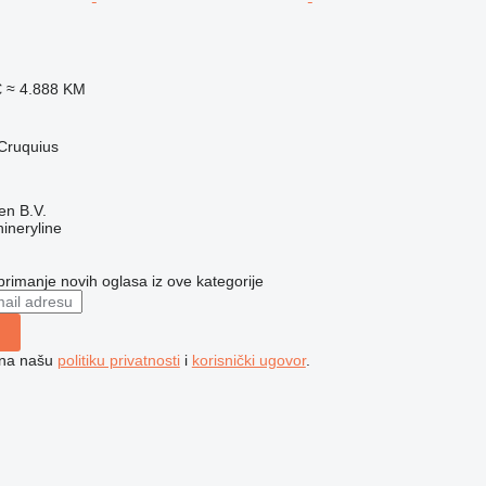
€
≈ 4.888 KM
Cruquius
en B.V.
ineryline
 primanje novih oglasa iz ove kategorije
e na našu
politiku privatnosti
i
korisnički ugovor
.