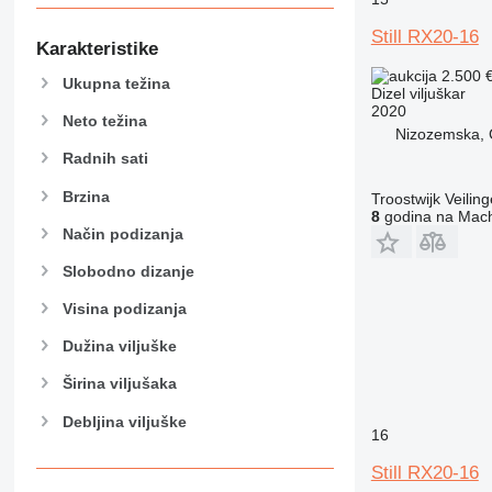
Still RX20-16
Karakteristike
2.500 
Ukupna težina
Dizel viljuškar
2020
Neto težina
Nizozemska, 
Radnih sati
Brzina
Troostwijk Veiling
8
godina na Mach
Način podizanja
Slobodno dizanje
Visina podizanja
Dužina viljuške
Širina viljušaka
Debljina viljuške
16
Still RX20-16