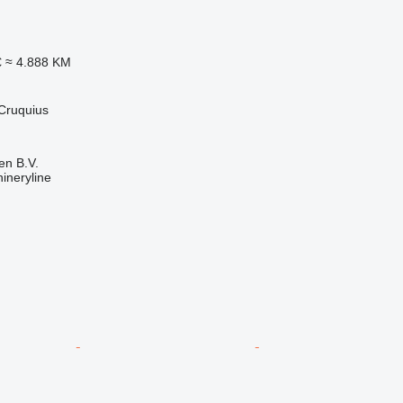
€
≈ 4.888 KM
Cruquius
en B.V.
ineryline