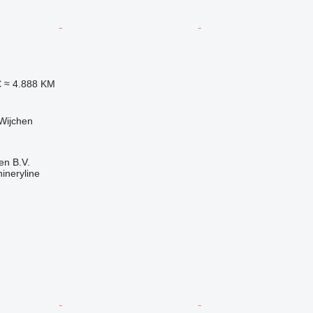
€
≈ 4.888 KM
Wijchen
en B.V.
ineryline