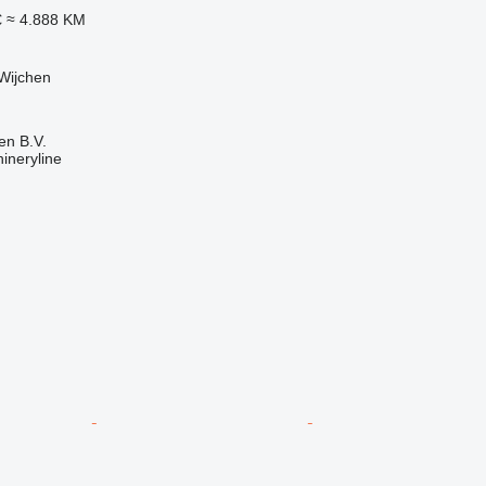
€
≈ 4.888 KM
Wijchen
en B.V.
ineryline