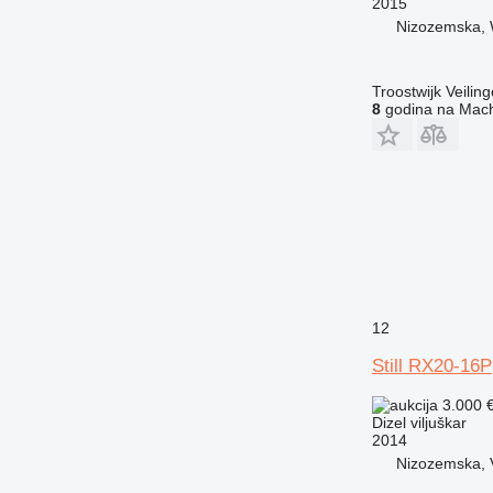
2015
Nizozemska, 
Troostwijk Veiling
8
godina na Mach
12
Still RX20-16P
3.000 
Dizel viljuškar
2014
Nizozemska, 