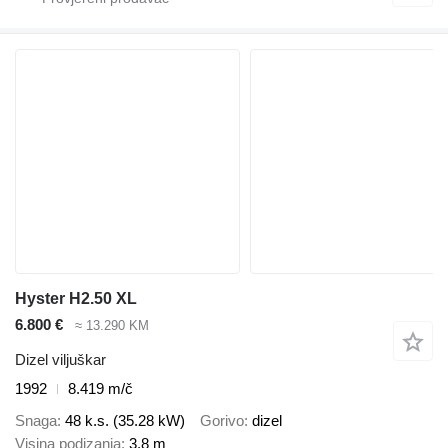
Hyster H2.50 XL
6.800 €
≈ 13.290 KM
Dizel viljuškar
1992
8.419 m/č
Snaga
48 k.s. (35.28 kW)
Gorivo
dizel
Visina podizanja
3,8 m