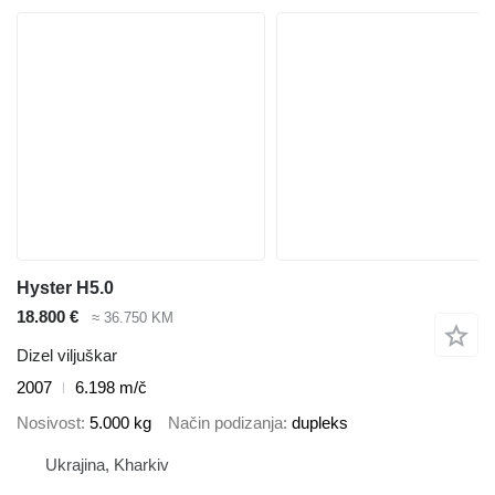
Hyster H5.0
18.800 €
≈ 36.750 KM
Dizel viljuškar
2007
6.198 m/č
Nosivost
5.000 kg
Način podizanja
dupleks
Ukrajina, Kharkiv