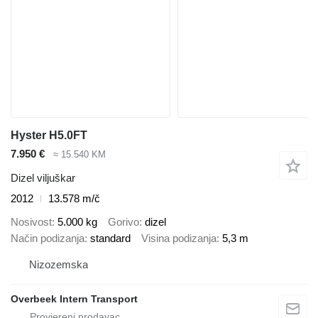
Hyster H5.0FT
7.950 €
≈ 15.540 KM
Dizel viljuškar
2012
13.578 m/č
Nosivost
5.000 kg
Gorivo
dizel
Način podizanja
standard
Visina podizanja
5,3 m
Nizozemska
Overbeek Intern Transport