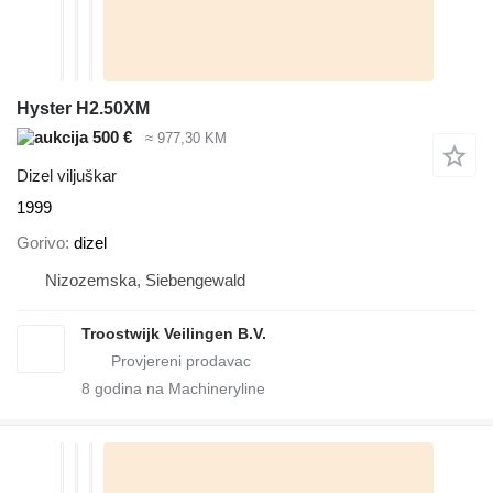
Hyster H2.50XM
500 €
≈ 977,30 KM
Dizel viljuškar
1999
Gorivo
dizel
Nizozemska, Siebengewald
Troostwijk Veilingen B.V.
8
godina na Machineryline