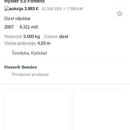
Hyster 5.0 Fortens
3.883 €
42.500 SEK
≈ 7.589 KM
Dizel viljuškar
2007
6.311 m/č
Nosivost
5.000 kg
Gorivo
dizel
Visina podizanja
4,03 m
Švedska, Karlstad
Klaravik Sweden