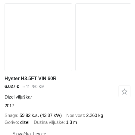
Hyster H3.5FT VIN 60R
6.027 €
≈ 11.780 KM
Dizel viljuškar
2017
Snaga
59.82 k.s. (43.97 kW)
Nosivost
2.260 kg
Gorivo
dizel
Dužina viljuške
1,3 m
Slovačka, Levice