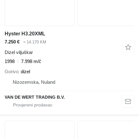
Hyster H3.20XML
7.250 €
≈ 14.170 KM
Dizel viljuškar
1998
7.998 m/č
Gorivo
dizel
Nizozemska, Nuland
VAN DE WERT TRADING B.V.