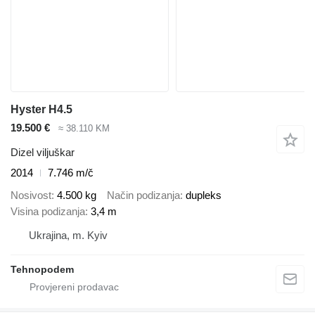
Hyster H4.5
19.500 €
≈ 38.110 KM
Dizel viljuškar
2014
7.746 m/č
Nosivost
4.500 kg
Način podizanja
dupleks
Visina podizanja
3,4 m
Ukrajina, m. Kyiv
Tehnopodem