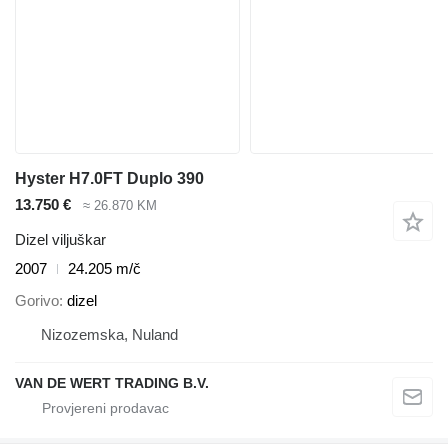
Hyster H7.0FT Duplo 390
13.750 €
≈ 26.870 KM
Dizel viljuškar
2007
24.205 m/č
Gorivo
dizel
Nizozemska, Nuland
VAN DE WERT TRADING B.V.