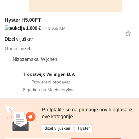
Hyster H5.00FT
1.000 €
≈ 1.955 KM
Dizel viljuškar
Gorivo
dizel
Nizozemska, Wijchen
Troostwijk Veilingen B.V.
8
godina na Machineryline
Pretplatite se na primanje novih oglasa iz
ove kategorije
dizel viljuškari
Hyster