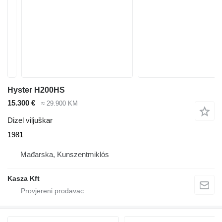
Hyster H200HS
15.300 €
≈ 29.900 KM
Dizel viljuškar
1981
Mađarska, Kunszentmiklós
Kasza Kft