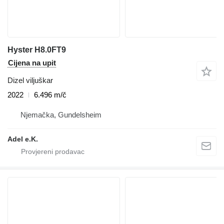
Hyster H8.0FT9
Cijena na upit
Dizel viljuškar
2022
6.496 m/č
Njemačka, Gundelsheim
Adel e.K.