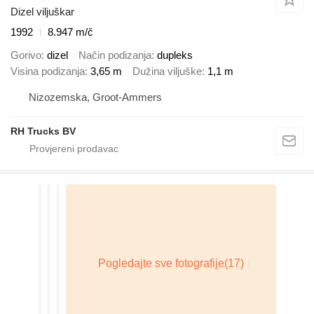
Dizel viljuškar
1992
8.947 m/č
Gorivo
dizel
Način podizanja
dupleks
Visina podizanja
3,65 m
Dužina viljuške
1,1 m
Nizozemska, Groot-Ammers
RH Trucks BV