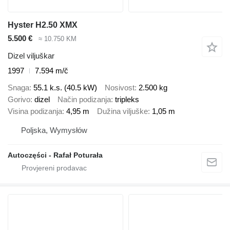
Hyster H2.50 XMX
5.500 €
≈ 10.750 KM
Dizel viljuškar
1997
7.594 m/č
Snaga
55.1 k.s. (40.5 kW)
Nosivost
2.500 kg
Gorivo
dizel
Način podizanja
tripleks
Visina podizanja
4,95 m
Dužina viljuške
1,05 m
Poljska, Wymysłów
Autoczęści - Rafał Poturała