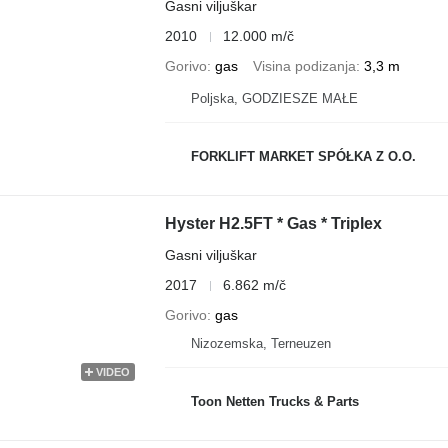
Gasni viljuškar
2010
12.000 m/č
Gorivo
gas
Visina podizanja
3,3 m
Poljska, GODZIESZE MAŁE
FORKLIFT MARKET SPÓŁKA Z O.O.
Hyster H2.5FT * Gas * Triplex
Gasni viljuškar
2017
6.862 m/č
Gorivo
gas
Nizozemska, Terneuzen
VIDEO
Toon Netten Trucks & Parts