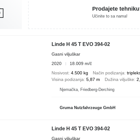
Prodajete tehniku
Učinite to sa nama!
Linde H 45 T EVO 394-02
Gasni viljuškar
2020
18.009 m/č
Nosivost
4.500 kg
Način podizanja
triplek
Visina podizanja
5,87 m
Dužina viljuške
2
Njemačka, Friedberg-Derching
Gruma Nutzfahrzeuge GmbH
Linde H 45 T EVO 394-02
Gasni viljuškar