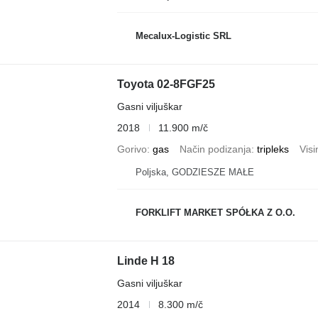
Mecalux-Logistic SRL
Toyota 02-8FGF25
Gasni viljuškar
2018
11.900 m/č
Gorivo
gas
Način podizanja
tripleks
Visi
Poljska, GODZIESZE MAŁE
FORKLIFT MARKET SPÓŁKA Z O.O.
Linde H 18
Gasni viljuškar
2014
8.300 m/č