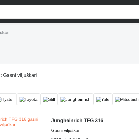
uškari
a:
Gasni viljuškari
Jungheinrich TFG 316
Gasni viljuškar