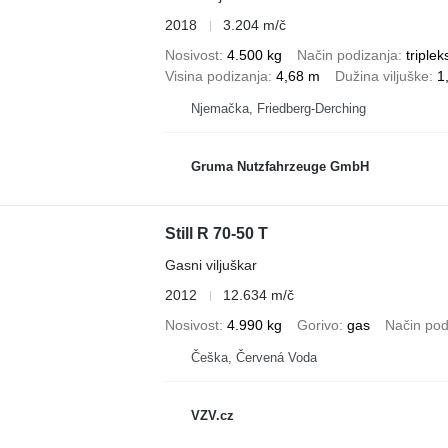
2018
3.204 m/č
Nosivost
4.500 kg
Način podizanja
triplek
Visina podizanja
4,68 m
Dužina viljuške
1
Njemačka, Friedberg-Derching
Gruma Nutzfahrzeuge GmbH
Still R 70-50 T
Gasni viljuškar
2012
12.634 m/č
Nosivost
4.990 kg
Gorivo
gas
Način pod
Češka, Červená Voda
VZV.cz