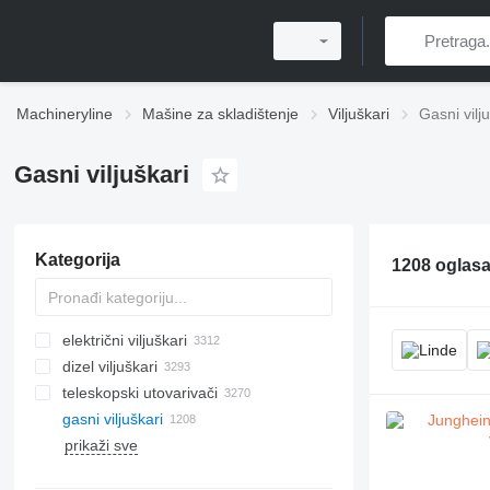
Machineryline
Mašine za skladištenje
Viljuškari
Gasni vilj
Gasni viljuškari
Kategorija
1208 oglas
električni viljuškari
dizel viljuškari
teleskopski utovarivači
gasni viljuškari
prikaži sve