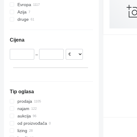
Evropa
Azija
Njemačka
druge
Nizozemska
Kina
Poljska
Ujedinjeni Arapski Emirati
Ukrajina
Belgija
Čile
Cijena
Češka
Kolumbija
Ujedinjeno Kraljevstvo
Moldavija
–
Španjolska
Rumunija
prikaži sve
Tip oglasa
prodaja
najam
aukcija
od proizvođača
lizing