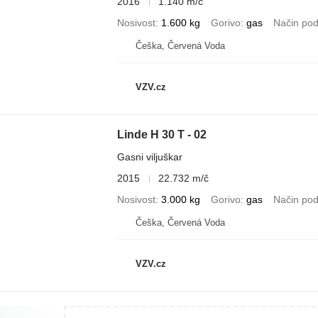
2016
1.140 m/č
Nosivost
1.600 kg
Gorivo
gas
Način pod
Češka, Červená Voda
VZV.cz
Linde H 30 T - 02
Gasni viljuškar
2015
22.732 m/č
Nosivost
3.000 kg
Gorivo
gas
Način pod
Češka, Červená Voda
VZV.cz