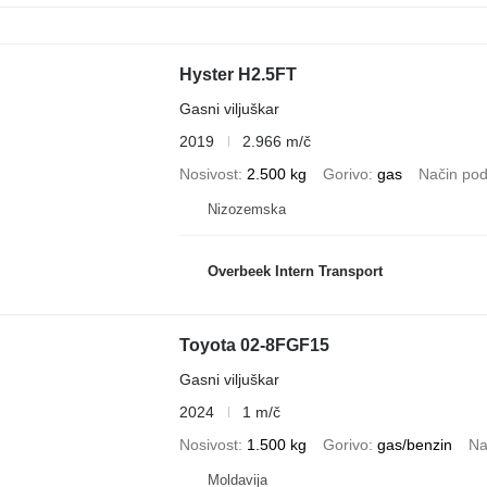
Hyster H2.5FT
Gasni viljuškar
2019
2.966 m/č
Nosivost
2.500 kg
Gorivo
gas
Način pod
Nizozemska
Overbeek Intern Transport
Toyota 02-8FGF15
Gasni viljuškar
2024
1 m/č
Nosivost
1.500 kg
Gorivo
gas/benzin
Na
Moldavija