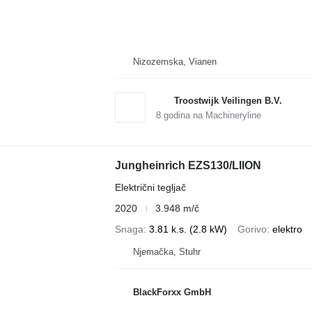
Nizozemska, Vianen
Troostwijk Veilingen B.V.
8
godina na Machineryline
Jungheinrich EZS130/LIION
Električni tegljač
2020
3.948 m/č
Snaga
3.81 k.s. (2.8 kW)
Gorivo
elektro
Njemačka, Stuhr
BlackForxx GmbH