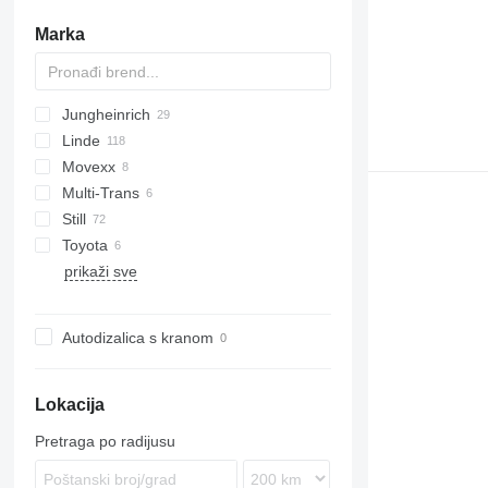
Marka
Jungheinrich
TD 225
Linde
EZS
Movexx
P-series
Multi-Trans
W-series
Still
Toyota
CX
prikaži sve
Kanvan
TSE
MT
LTX
R-series
Autodizalica s kranom
Lokacija
Pretraga po radijusu