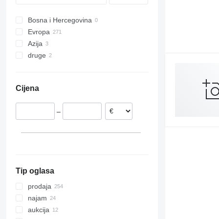
Bosna i Hercegovina
Evropa
Azija
Njemačka
druge
Nizozemska
Turska
Italija
Uzbekistan
Ukrajina
Ujedinjeno Kraljevstvo
Cijena
Slovačka
Rumunija
–
Poljska
Francuska
prikaži sve
Tip oglasa
prodaja
najam
aukcija