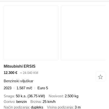
Mitsubishi ERSIS
12.300 €
≈ 24.040 KM
Benzinski viljuškar
2023
1.587 m/č
Euro 5
Snaga
50 k.s. (36.75 kW)
Nosivost
2.500 kg
Gorivo
benzin
Brzina
25 km/h
Način podizanja
dupleks
Visina podizanja
3 m