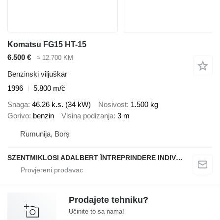
Komatsu FG15 HT-15
6.500 €
≈ 12.700 KM
Benzinski viljuškar
1996
5.800 m/č
Snaga
46.26 k.s. (34 kW)
Nosivost
1.500 kg
Gorivo
benzin
Visina podizanja
3 m
Rumunija, Borș
SZENTMIKLOSI ADALBERT ÎNTREPRINDERE INDIVIDUALĂ
Prodajete tehniku?
Učinite to sa nama!