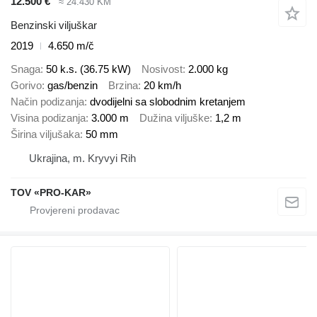
12.500 €
≈ 24.430 KM
Benzinski viljuškar
2019
4.650 m/č
Snaga
50 k.s. (36.75 kW)
Nosivost
2.000 kg
Gorivo
gas/benzin
Brzina
20 km/h
Način podizanja
dvodijelni sa slobodnim kretanjem
Visina podizanja
3.000 m
Dužina viljuške
1,2 m
Širina viljušaka
50 mm
Ukrajina, m. Kryvyi Rih
TOV «PRO-KAR»