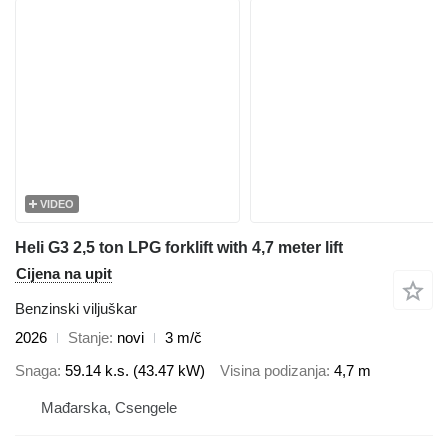
VIDEO
Heli G3 2,5 ton LPG forklift with 4,7 meter lift
Cijena na upit
Benzinski viljuškar
2026
Stanje
novi
3 m/č
Snaga
59.14 k.s. (43.47 kW)
Visina podizanja
4,7 m
Mađarska, Csengele