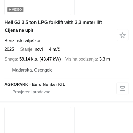
VIDEO
Heli G3 3,5 ton LPG forklift with 3,3 meter lift
Cijena na upit
Benzinski viljuškar
2025
Stanje
novi
4 m/č
Snaga
59.14 k.s. (43.47 kW)
Visina podizanja
3,3 m
Mađarska, Csengele
AGROPARK - Euro Noliker Kft.