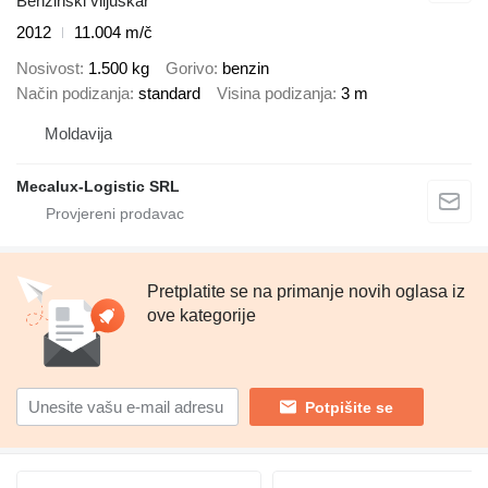
Benzinski viljuškar
2012
11.004 m/č
Nosivost
1.500 kg
Gorivo
benzin
Način podizanja
standard
Visina podizanja
3 m
Moldavija
Mecalux-Logistic SRL
Pretplatite se na primanje novih oglasa iz
ove kategorije
Potpišite se