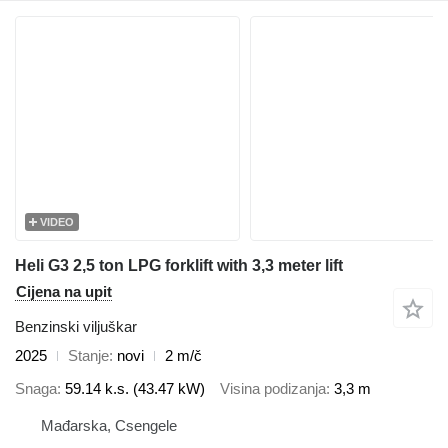
VIDEO
Heli G3 2,5 ton LPG forklift with 3,3 meter lift
Cijena na upit
Benzinski viljuškar
2025
Stanje
novi
2 m/č
Snaga
59.14 k.s. (43.47 kW)
Visina podizanja
3,3 m
Mađarska, Csengele