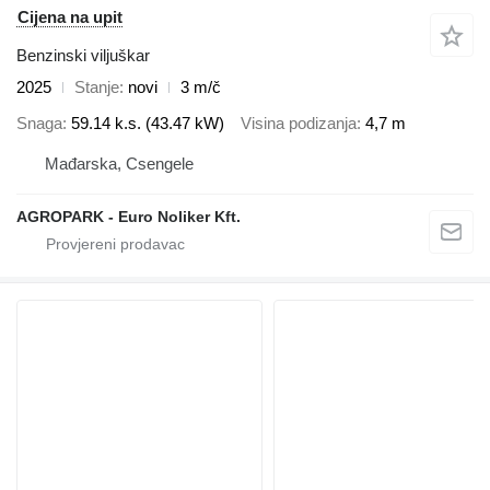
Cijena na upit
Benzinski viljuškar
2025
Stanje
novi
3 m/č
Snaga
59.14 k.s. (43.47 kW)
Visina podizanja
4,7 m
Mađarska, Csengele
AGROPARK - Euro Noliker Kft.