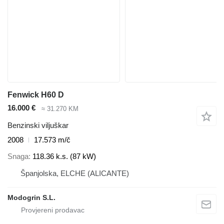
Fenwick H60 D
16.000 €
≈ 31.270 KM
Benzinski viljuškar
2008
17.573 m/č
Snaga
118.36 k.s. (87 kW)
Španjolska, ELCHE (ALICANTE)
Modogrin S.L.