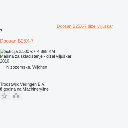
Doosan B25X-7 dizel viljuškar
7
Doosan B25X-7
2.500 €
≈ 4.888 KM
Mašina za skladištenje - dizel viljuškar
2016
Nizozemska, Wijchen
Troostwijk Veilingen B.V.
8
godina na Machineryline