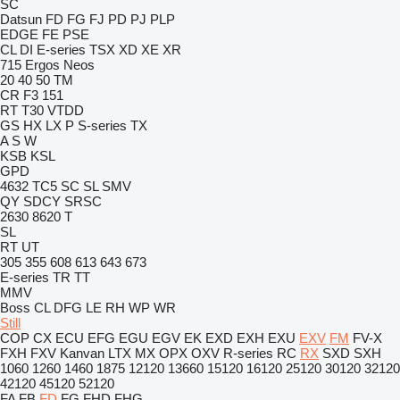
SC
Datsun
FD
FG
FJ
PD
PJ
PLP
EDGE
FE
PSE
CL
DI
E-series
TSX
XD
XE
XR
715
Ergos
Neos
20
40
50
TM
CR
F3 151
RT
T30
VTDD
GS
HX
LX
P
S-series
TX
A
S
W
KSB
KSL
GPD
4632 TC5
SC
SL
SMV
QY
SDCY
SRSC
2630
8620 T
SL
RT
UT
305
355
608
613
643
673
E-series
TR
TT
MMV
Boss
CL
DFG
LE
RH
WP
WR
Still
COP
CX
ECU
EFG
EGU
EGV
EK
EXD
EXH
EXU
EXV
FM
FV-X
FXH
FXV
Kanvan
LTX
MX
OPX
OXV
R-series
RC
RX
SXD
SXH
1060
1260
1460
1875
12120
13660
15120
16120
25120
30120
32120
42120
45120
52120
FA
FB
FD
FG
FHD
FHG