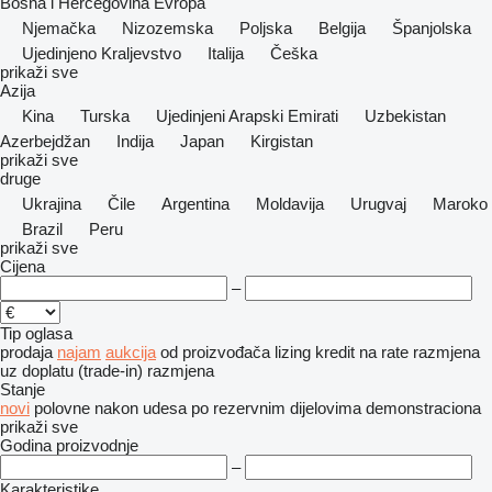
Bosna i Hercegovina
Evropa
Njemačka
Nizozemska
Poljska
Belgija
Španjolska
Ujedinjeno Kraljevstvo
Italija
Češka
prikaži sve
Azija
Kina
Turska
Ujedinjeni Arapski Emirati
Uzbekistan
Azerbejdžan
Indija
Japan
Kirgistan
prikaži sve
druge
Ukrajina
Čile
Argentina
Moldavija
Urugvaj
Maroko
Brazil
Peru
prikaži sve
Cijena
–
Tip oglasa
prodaja
najam
aukcija
od proizvođača
lizing
kredit
na rate
razmjena
uz doplatu (trade-in)
razmjena
Stanje
novi
polovne
nakon udesa
po rezervnim dijelovima
demonstraciona
prikaži sve
Godina proizvodnje
–
Karakteristike