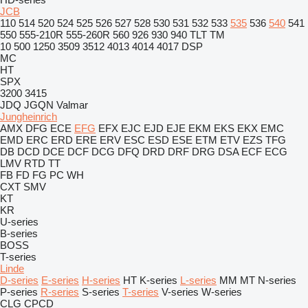
JCB
110
514
520
524
525
526
527
528
530
531
532
533
535
536
540
541
550
555-210R
555-260R
560
926
930
940
TLT
TM
10
500
1250
3509
3512
4013
4014
4017
DSP
MC
HT
SPX
3200
3415
JDQ
JGQN
Valmar
Jungheinrich
AMX
DFG
ECE
EFG
EFX
EJC
EJD
EJE
EKM
EKS
EKX
EMC
EMD
ERC
ERD
ERE
ERV
ESC
ESD
ESE
ETM
ETV
EZS
TFG
DB
DCD
DCE
DCF
DCG
DFQ
DRD
DRF
DRG
DSA
ECF
ECG
LMV
RTD
TT
FB
FD
FG
PC
WH
CXT
SMV
KT
KR
U-series
B-series
BOSS
T-series
Linde
D-series
E-series
H-series
HT
K-series
L-series
MM
MT
N-series
P-series
R-series
S-series
T-series
V-series
W-series
CLG
CPCD