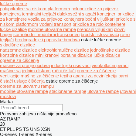
lučke opreme
poluprikolice sa niskom platformom
poluprikolice za prijevoz
kontejnera
terminalni tegljači
dalekosežni slagači
kontejneri
prikolice
za kontejnere
vozila za prijevoz kontejnera
bočni viljuškari
prikolice s
niskom platformom
vodeni transport
prikolice za rolo kontejnere
lučke dizalice
mobilne utovarne rampe
prenosni viljuškari
plovni
bageri
samohodni modularni transporteri
brodski istovarivači
ro-ro
tegljači
brodogradnje i popravke brodova
ostale lučke opreme
skladišne dizalice
nadzemne dizalice
elektrohidraulične dizalice
jednošinske dizalice
konzolnе dizalicе
mini kranovi
portalne dizalice
lučke dizalice
opreme za čišćenje
mašine za pranje podova
industrijski usisivači
visokotlačni perači
mašine sa jednim diskom
ručni čistači
opreme za čišćenje
ventilacije
mašine za čišćenje tepiha
aparati za dezinfekciju
parni
čistači
usluge čišćenja
ostale opreme za čišćenje
opreme za utovarnu rampu
mobilne utovarne rampe
stacionarne rampe
utovarne rampe
utovarni
mostovi
Marka
Po ovom zahtjevu ništa nije pronađeno
AZ RAMP
20
ET
PLL
PS
TS
UNS
XSN
C-series
T-series
X-series