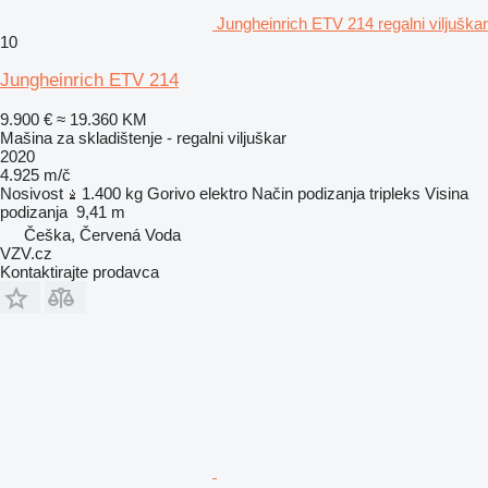
Jungheinrich ETV 214 regalni viljuškar
10
Jungheinrich ETV 214
9.900 €
≈ 19.360 KM
Mašina za skladištenje - regalni viljuškar
2020
4.925 m/č
Nosivost
1.400 kg
Gorivo
elektro
Način podizanja
tripleks
Visina
podizanja
9,41 m
Češka, Červená Voda
VZV.cz
Kontaktirajte prodavca