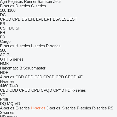
Agri
Pegasus
Runner
Samson
Zeus
B-series
D-series
G-series
100
1100
DC
CPCD
CPD
DS
EFL
EPL
EPT
ESA
ESL
EST
ER
CS
FDC
SF
FH
FD
Cargo
E-series
H-series
L-series
R-series
500
AC
G
GTH
S series
HMK
Hakomatic B
Scrubmaster
HDF
A-series
CBD
CDD
CJD
CPCD
CPD
CPQD
XF
H-series
4460
7440
CBD
CDD
CPCD
CPD
CPQD
CPYD
FD
K-series
VC
Profi
DQ
MQ
VD
A-series
E-series
H-series
J-series
K-series
P-series
R-series
RS
S-series
HD-series