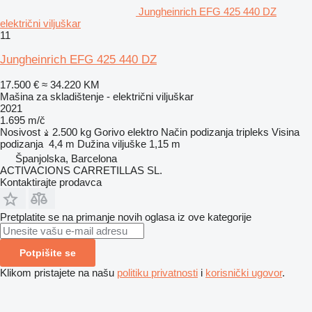
Jungheinrich EFG 425 440 DZ
električni viljuškar
11
Jungheinrich EFG 425 440 DZ
17.500 €
≈ 34.220 KM
Mašina za skladištenje - električni viljuškar
2021
1.695 m/č
Nosivost
2.500 kg
Gorivo
elektro
Način podizanja
tripleks
Visina
podizanja
4,4 m
Dužina viljuške
1,15 m
Španjolska, Barcelona
ACTIVACIONS CARRETILLAS SL.
Kontaktirajte prodavca
Pretplatite se na primanje novih oglasa iz ove kategorije
Potpišite se
Klikom pristajete na našu
politiku privatnosti
i
korisnički ugovor
.