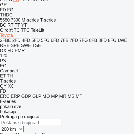
GR
FD
FG
THDC
5680
7300
M-series
T-series
BC
RT
TT
YT
Girolift
TC
TFC
TeleLift
Toyota
2FBE
2FD
4FD
5FD
5FG
6FD
7FB
7FD
7FG
8FB
8FD
8FG
LWE
RRE
SPE
SWE
TSE
DX
FD
PMR
120
PS
EC
Compact
ET
TH
T-series
QY
XC
FD
ERC
ERP
GDP
GLP
MO
MP
MR
MS
MT
F-series
prikaži sve
Lokacija
Pretraga po radijusu