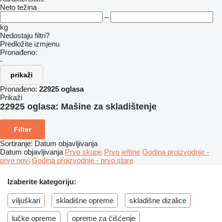
Neto težina
–
kg
Nedostaju filtri?
Predložite izmjenu
Pronađeno:
-
prikaži
Pronađeno:
22925 oglasa
Prikaži
22925 oglasa:
Mašine za skladištenje
Filter
Sortiranje
:
Datum objavljivanja
Datum objavljivanja
Prvo skupe
Prvo jeftine
Godina proizvodnje -
prvo novi
Godina proizvodnje - prvo stare
Izaberite kategoriju:
viljuškari
skladišne opreme
skladišne dizalice
lučke opreme
opreme za čišćenje