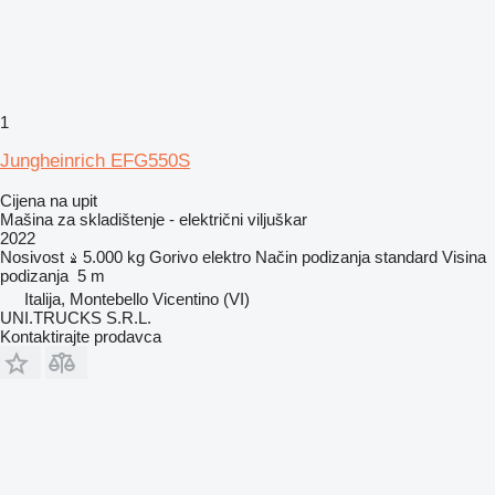
1
Jungheinrich EFG550S
Cijena na upit
Mašina za skladištenje - električni viljuškar
2022
Nosivost
5.000 kg
Gorivo
elektro
Način podizanja
standard
Visina
podizanja
5 m
Italija, Montebello Vicentino (VI)
UNI.TRUCKS S.R.L.
Kontaktirajte prodavca