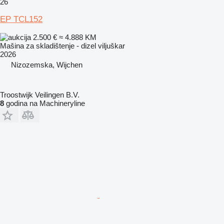
26
EP TCL152
2.500 €
≈ 4.888 KM
Mašina za skladištenje - dizel viljuškar
2026
Nizozemska, Wijchen
Troostwijk Veilingen B.V.
8
godina na Machineryline