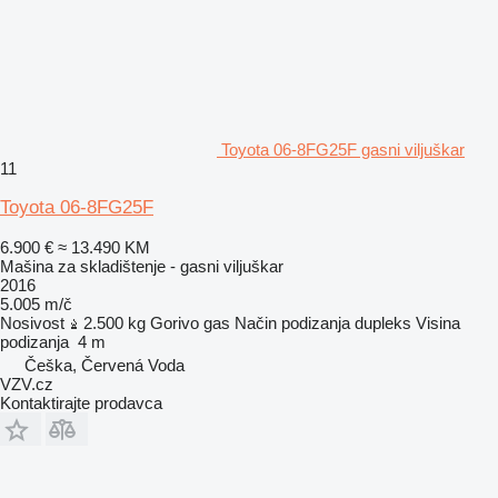
Toyota 06-8FG25F gasni viljuškar
11
Toyota 06-8FG25F
6.900 €
≈ 13.490 KM
Mašina za skladištenje - gasni viljuškar
2016
5.005 m/č
Nosivost
2.500 kg
Gorivo
gas
Način podizanja
dupleks
Visina
podizanja
4 m
Češka, Červená Voda
VZV.cz
Kontaktirajte prodavca