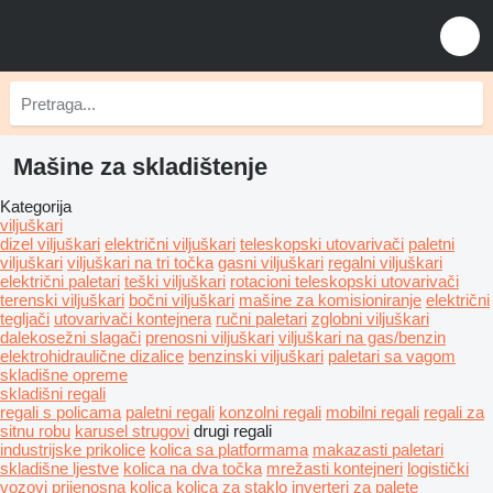
Mašine za skladištenje
Kategorija
viljuškari
dizel viljuškari
električni viljuškari
teleskopski utovarivači
paletni
viljuškari
viljuškari na tri točka
gasni viljuškari
regalni viljuškari
električni paletari
teški viljuškari
rotacioni teleskopski utovarivači
terenski viljuškari
bočni viljuškari
mašine za komisioniranje
električni
tegljači
utovarivači kontejnera
ručni paletari
zglobni viljuškari
dalekosežni slagači
prenosni viljuškari
viljuškari na gas/benzin
elektrohidraulične dizalice
benzinski viljuškari
paletari sa vagom
skladišne opreme
skladišni regali
regali s policama
paletni regali
konzolni regali
mobilni regali
regali za
sitnu robu
karusel strugovi
drugi regali
industrijske prikolice
kolica sa platformama
makazasti paletari
skladišne ljestve
kolica na dva točka
mrežasti kontejneri
logistički
vozovi
prijenosna kolica
kolica za staklo
inverteri za palete