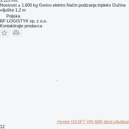
3.115 m/č
Nosivost
1.600 kg
Gorivo
elektro
Način podizanja
tripleks
Dužina
viljuške
1,2 m
Poljska
BF-LOGISTYK sp. z o.o.
Kontaktirajte prodavca
Hyster H3.5FT VIN 60R dizel viljuškar
12