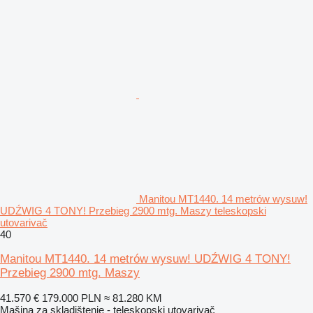
Manitou MT1440. 14 metrów wysuw!
UDŹWIG 4 TONY! Przebieg 2900 mtg. Maszy teleskopski
utovarivač
40
Manitou MT1440. 14 metrów wysuw! UDŹWIG 4 TONY!
Przebieg 2900 mtg. Maszy
41.570 €
179.000 PLN
≈ 81.280 KM
Mašina za skladištenje - teleskopski utovarivač