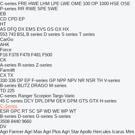
C-series
FRE
HWE
LHM
LPE
LWE
OME 100
OP 1000 HSE
OSE
P-series
RR
RWE
SPE
SWE
EB
CD
CPD
EP
HT
AS
DFQ
DX
EMS
EVS
GS
GX
HX
553
743
BSL
B series
D series
S series
T series
CarGo
AHK
Force
F16
F378
F478
F481
F500
CK
A-series
R-series
Z-series
Farmlift
CX
TX
330
336
DP
EP
F-series
GP
NPP
NPV
NR
NSR
TH
V-series
B-series
BLITZ
DRAGO
M-series
TD 225
C-series
Ranger
Scorpion
Targo
Vario
45
C-series
DCY
DPL
DPM
GEX
GPM
GTS
GTX
H-series
C-Series
ESR
GPC
RT
SC
SP
WD
WE
WP
WT
B-series
D-series
G-series
S-series
3508
8440
9660
DV
Agri Farmer
Agri Max
Agri Plus
Agri Star
Apollo
Hercules
Icarus
Mini