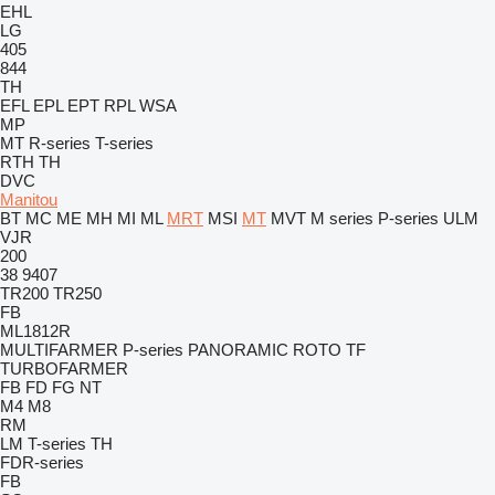
EHL
LG
405
844
TH
EFL
EPL
EPT
RPL
WSA
MP
MT
R-series
T-series
RTH
TH
DVC
Manitou
BT
MC
ME
MH
MI
ML
MRT
MSI
MT
MVT
M series
P-series
ULM
VJR
200
38
9407
TR200
TR250
FB
ML1812R
MULTIFARMER
P-series
PANORAMIC
ROTO
TF
TURBOFARMER
FB
FD
FG
NT
M4
M8
RM
LM
T-series
TH
FDR-series
FB