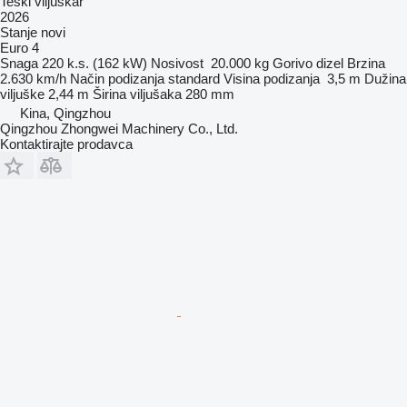
Teški viljuškar
2026
Stanje
novi
Euro 4
Snaga
220 k.s. (162 kW)
Nosivost
20.000 kg
Gorivo
dizel
Brzina
2.630 km/h
Način podizanja
standard
Visina podizanja
3,5 m
Dužina
viljuške
2,44 m
Širina viljušaka
280 mm
Kina, Qingzhou
Qingzhou Zhongwei Machinery Co., Ltd.
Kontaktirajte prodavca