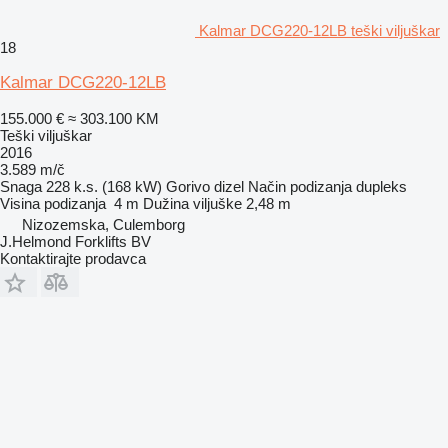
Kalmar DCG220-12LB teški viljuškar
18
Kalmar DCG220-12LB
155.000 €
≈ 303.100 KM
Teški viljuškar
2016
3.589 m/č
Snaga
228 k.s. (168 kW)
Gorivo
dizel
Način podizanja
dupleks
Visina podizanja
4 m
Dužina viljuške
2,48 m
Nizozemska, Culemborg
J.Helmond Forklifts BV
Kontaktirajte prodavca