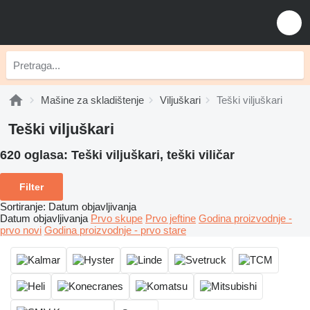
Mašine za skladištenje
Viljuškari
Teški viljuškari
Teški viljuškari
620 oglasa:
Teški viljuškari, teški viličar
Filter
Sortiranje
:
Datum objavljivanja
Datum objavljivanja
Prvo skupe
Prvo jeftine
Godina proizvodnje -
prvo novi
Godina proizvodnje - prvo stare