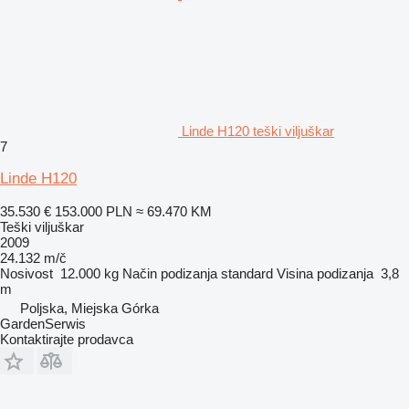
Linde H120 teški viljuškar
7
Linde H120
35.530 €
153.000 PLN
≈ 69.470 KM
Teški viljuškar
2009
24.132 m/č
Nosivost
12.000 kg
Način podizanja
standard
Visina podizanja
3,8
m
Poljska, Miejska Górka
GardenSerwis
Kontaktirajte prodavca