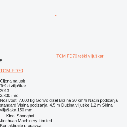
TCM FD70 teški viljuškar
5
TCM FD70
Cijena na upit
Teški viljuškar
2013
3.800 m/č
Nosivost
7.000 kg
Gorivo
dizel
Brzina
30 km/h
Način podizanja
standard
Visina podizanja
4,5 m
Dužina viljuške
1,2 m
Širina
viljušaka
150 mm
Kina, Shanghai
Jinchuan Machinery Limited
Kontaktirajte prodavca