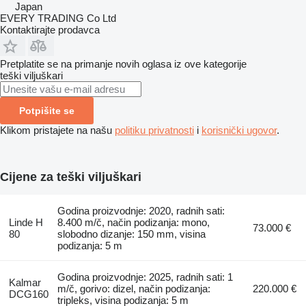
Japan
EVERY TRADING Co Ltd
Kontaktirajte prodavca
Pretplatite se na primanje novih oglasa iz ove kategorije
teški viljuškari
Potpišite se
Klikom pristajete na našu
politiku privatnosti
i
korisnički ugovor
.
Cijene za teški viljuškari
Godina proizvodnje: 2020, radnih sati:
Linde H
8.400 m/č, način podizanja: mono,
73.000 €
80
slobodno dizanje: 150 mm, visina
podizanja: 5 m
Godina proizvodnje: 2025, radnih sati: 1
Kalmar
m/č, gorivo: dizel, način podizanja:
220.000 €
DCG160
tripleks, visina podizanja: 5 m