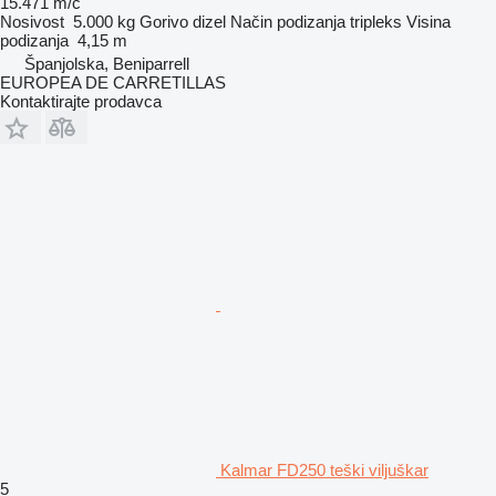
15.471 m/č
Nosivost
5.000 kg
Gorivo
dizel
Način podizanja
tripleks
Visina
podizanja
4,15 m
Španjolska, Beniparrell
EUROPEA DE CARRETILLAS
Kontaktirajte prodavca
Kalmar FD250 teški viljuškar
5