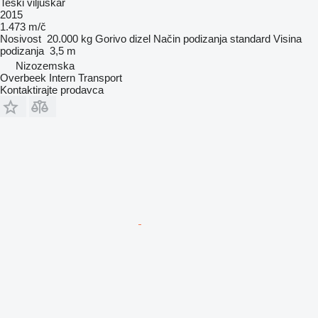
Teški viljuškar
2015
1.473 m/č
Nosivost
20.000 kg
Gorivo
dizel
Način podizanja
standard
Visina
podizanja
3,5 m
Nizozemska
Overbeek Intern Transport
Kontaktirajte prodavca