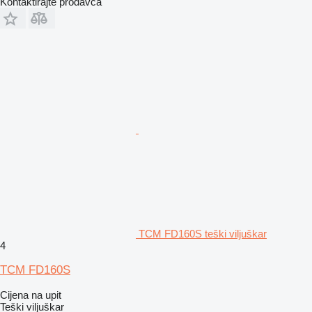
Kontaktirajte prodavca
TCM FD160S teški viljuškar
4
TCM FD160S
Cijena na upit
Teški viljuškar