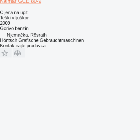
Kalmar GCE 80-9
Cijena na upit
Teški viljuškar
2009
Gorivo
benzin
Njemačka, Rösrath
Höntsch Grafische Gebrauchtmaschinen
Kontaktirajte prodavca