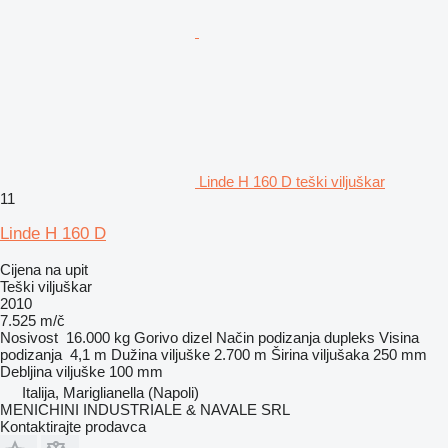
Linde H 160 D teški viljuškar
11
Linde H 160 D
Cijena na upit
Teški viljuškar
2010
7.525 m/č
Nosivost
16.000 kg
Gorivo
dizel
Način podizanja
dupleks
Visina
podizanja
4,1 m
Dužina viljuške
2.700 m
Širina viljušaka
250 mm
Debljina viljuške
100 mm
Italija, Mariglianella (Napoli)
MENICHINI INDUSTRIALE & NAVALE SRL
Kontaktirajte prodavca