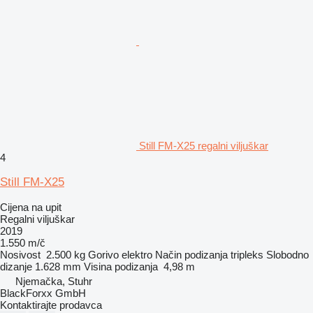
Still FM-X25 regalni viljuškar
4
Still FM-X25
Cijena na upit
Regalni viljuškar
2019
1.550 m/č
Nosivost
2.500 kg
Gorivo
elektro
Način podizanja
tripleks
Slobodno
dizanje
1.628 mm
Visina podizanja
4,98 m
Njemačka, Stuhr
BlackForxx GmbH
Kontaktirajte prodavca