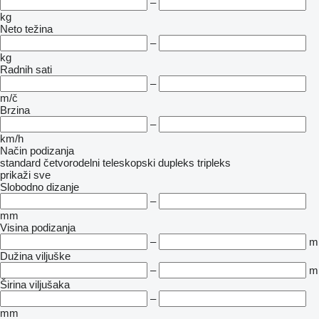
–
kg
Neto težina
–
kg
Radnih sati
–
m/č
Brzina
–
km/h
Način podizanja
standard
četvorodelni
teleskopski
dupleks
tripleks
prikaži sve
Slobodno dizanje
–
mm
Visina podizanja
–
m
Dužina viljuške
–
m
Širina viljušaka
–
mm