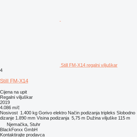
Still FM-X14 regalni viljuškar
4
Still FM-X14
Cijena na upit
Regalni viljuškar
2019
4.086 m/č
Nosivost
1.400 kg
Gorivo
elektro
Način podizanja
tripleks
Slobodno
dizanje
1.890 mm
Visina podizanja
5,75 m
Dužina viljuške
115 m
Njemačka, Stuhr
BlackForxx GmbH
Kontaktirajte prodavca