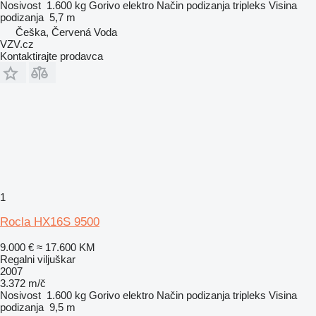
Nosivost
1.600 kg
Gorivo
elektro
Način podizanja
tripleks
Visina
podizanja
5,7 m
Češka, Červená Voda
VZV.cz
Kontaktirajte prodavca
1
Rocla HX16S 9500
9.000 €
≈ 17.600 KM
Regalni viljuškar
2007
3.372 m/č
Nosivost
1.600 kg
Gorivo
elektro
Način podizanja
tripleks
Visina
podizanja
9,5 m