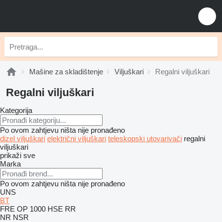
Mašine za skladištenje
Viljuškari
Regalni viljuškari
Regalni viljuškari
Kategorija
Po ovom zahtjevu ništa nije pronađeno
dizel viljuškari
električni viljuškari
teleskopski utovarivači
regalni
viljuškari
prikaži sve
Marka
Po ovom zahtjevu ništa nije pronađeno
UNS
BT
FRE
OP 1000 HSE
RR
NR
NSR