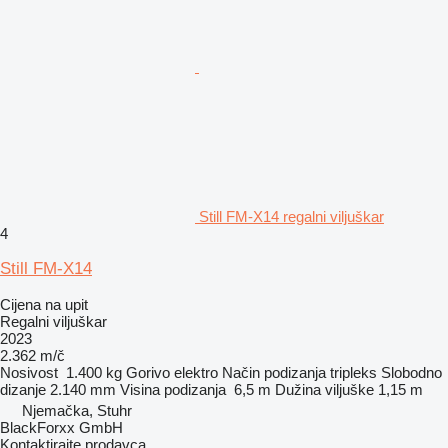
Still FM-X14 regalni viljuškar
4
Still FM-X14
Cijena na upit
Regalni viljuškar
2023
2.362 m/č
Nosivost
1.400 kg
Gorivo
elektro
Način podizanja
tripleks
Slobodno
dizanje
2.140 mm
Visina podizanja
6,5 m
Dužina viljuške
1,15 m
Njemačka, Stuhr
BlackForxx GmbH
Kontaktirajte prodavca