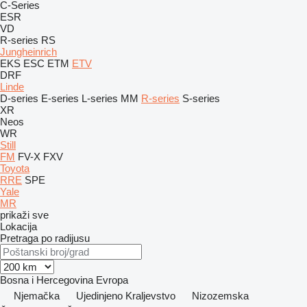
C-Series
ESR
VD
R-series
RS
Jungheinrich
EKS
ESC
ETM
ETV
DRF
Linde
D-series
E-series
L-series
MM
R-series
S-series
XR
Neos
WR
Still
FM
FV-X
FXV
Toyota
RRE
SPE
Yale
MR
prikaži sve
Lokacija
Pretraga po radijusu
Bosna i Hercegovina
Evropa
Njemačka
Ujedinjeno Kraljevstvo
Nizozemska