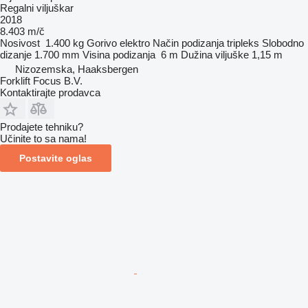
Regalni viljuškar
2018
8.403 m/č
Nosivost
1.400 kg
Gorivo
elektro
Način podizanja
tripleks
Slobodno
dizanje
1.700 mm
Visina podizanja
6 m
Dužina viljuške
1,15 m
Nizozemska, Haaksbergen
Forklift Focus B.V.
Kontaktirajte prodavca
Prodajete tehniku?
Učinite to sa nama!
Postavite oglas