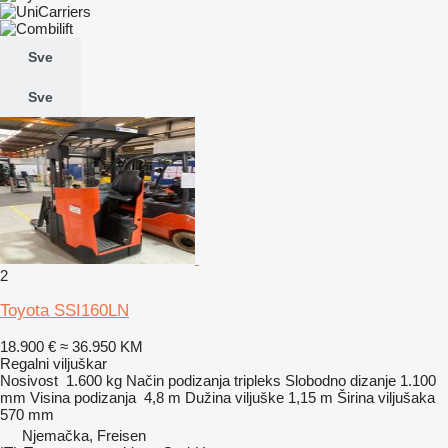
Sve
Sve
2
Toyota SSI160LN
18.900 €
≈ 36.950 KM
Regalni viljuškar
Nosivost
1.600 kg
Način podizanja
tripleks
Slobodno dizanje
1.100
mm
Visina podizanja
4,8 m
Dužina viljuške
1,15 m
Širina viljušaka
570 mm
Njemačka, Freisen