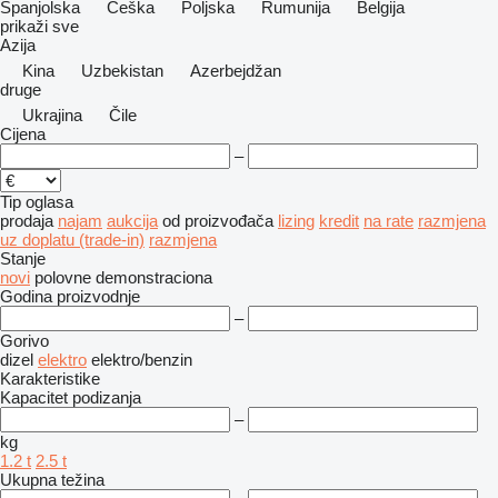
Španjolska
Češka
Poljska
Rumunija
Belgija
prikaži sve
Azija
Kina
Uzbekistan
Azerbejdžan
druge
Ukrajina
Čile
Cijena
–
Tip oglasa
prodaja
najam
aukcija
od proizvođača
lizing
kredit
na rate
razmjena
uz doplatu (trade-in)
razmjena
Stanje
novi
polovne
demonstraciona
Godina proizvodnje
–
Gorivo
dizel
elektro
elektro/benzin
Karakteristike
Kapacitet podizanja
–
kg
1.2 t
2.5 t
Ukupna težina