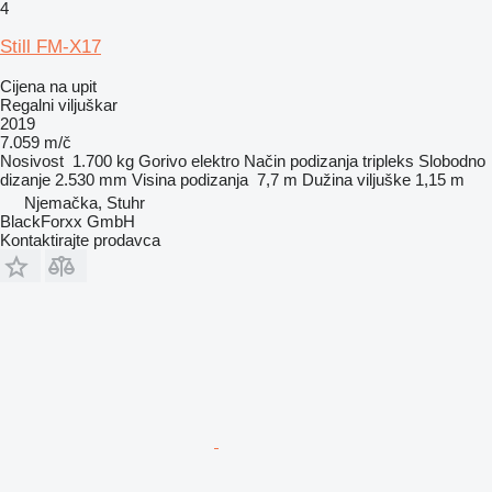
4
Still FM-X17
Cijena na upit
Regalni viljuškar
2019
7.059 m/č
Nosivost
1.700 kg
Gorivo
elektro
Način podizanja
tripleks
Slobodno
dizanje
2.530 mm
Visina podizanja
7,7 m
Dužina viljuške
1,15 m
Njemačka, Stuhr
BlackForxx GmbH
Kontaktirajte prodavca