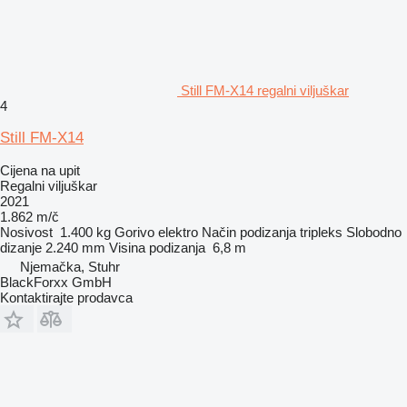
Still FM-X14 regalni viljuškar
4
Still FM-X14
Cijena na upit
Regalni viljuškar
2021
1.862 m/č
Nosivost
1.400 kg
Gorivo
elektro
Način podizanja
tripleks
Slobodno
dizanje
2.240 mm
Visina podizanja
6,8 m
Njemačka, Stuhr
BlackForxx GmbH
Kontaktirajte prodavca