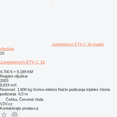
Jungheinrich ETV C 16 regalni
viljuškar
10
Jungheinrich ETV C 16
4.700 €
≈ 9.189 KM
Regalni viljuškar
2003
8.819 m/č
Nosivost
1.600 kg
Gorivo
elektro
Način podizanja
tripleks
Visina
podizanja
6,5 m
Češka, Červená Voda
VZV.cz
Kontaktirajte prodavca