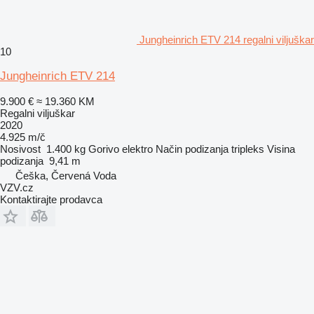
Jungheinrich ETV 214 regalni viljuškar
10
Jungheinrich ETV 214
9.900 €
≈ 19.360 KM
Regalni viljuškar
2020
4.925 m/č
Nosivost
1.400 kg
Gorivo
elektro
Način podizanja
tripleks
Visina
podizanja
9,41 m
Češka, Červená Voda
VZV.cz
Kontaktirajte prodavca