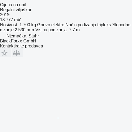
Cijena na upit
Regalni viljuškar
2019
13.777 m/č
Nosivost
1.700 kg
Gorivo
elektro
Način podizanja
tripleks
Slobodno
dizanje
2.530 mm
Visina podizanja
7,7 m
Njemačka, Stuhr
BlackForxx GmbH
Kontaktirajte prodavca