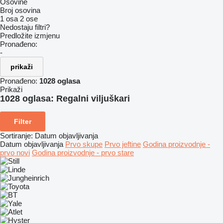
Osovine
Broj osovina
1 osa
2 ose
Nedostaju filtri?
Predložite izmjenu
Pronađeno:
-
prikaži
Pronađeno:
1028 oglasa
Prikaži
1028 oglasa:
Regalni viljuškari
Filter
Sortiranje
:
Datum objavljivanja
Datum objavljivanja
Prvo skupe
Prvo jeftine
Godina proizvodnje -
prvo novi
Godina proizvodnje - prvo stare