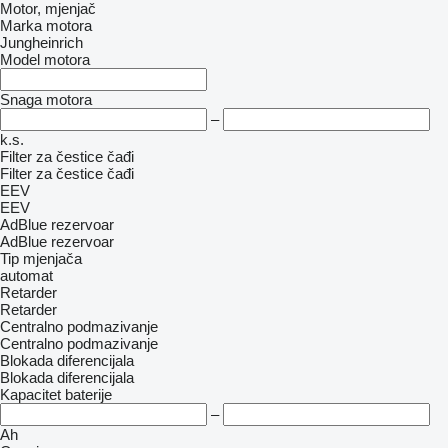
Motor, mjenjač
Marka motora
Jungheinrich
Model motora
Snaga motora
–
k.s.
Filter za čestice čađi
Filter za čestice čađi
EEV
EEV
AdBlue rezervoar
AdBlue rezervoar
Tip mјenjača
automat
Retarder
Retarder
Centralno podmazivanje
Centralno podmazivanje
Blokada diferencijala
Blokada diferencijala
Kapacitet baterije
–
Ah