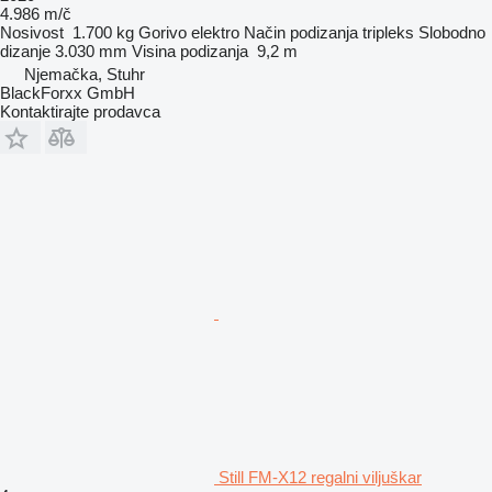
4.986 m/č
Nosivost
1.700 kg
Gorivo
elektro
Način podizanja
tripleks
Slobodno
dizanje
3.030 mm
Visina podizanja
9,2 m
Njemačka, Stuhr
BlackForxx GmbH
Kontaktirajte prodavca
Still FM-X12 regalni viljuškar