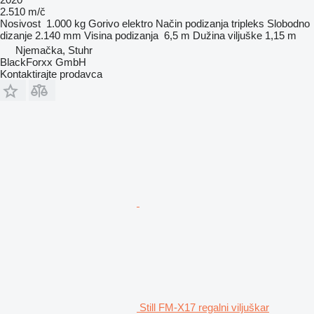
2.510 m/č
Nosivost
1.000 kg
Gorivo
elektro
Način podizanja
tripleks
Slobodno
dizanje
2.140 mm
Visina podizanja
6,5 m
Dužina viljuške
1,15 m
Njemačka, Stuhr
BlackForxx GmbH
Kontaktirajte prodavca
Still FM-X17 regalni viljuškar