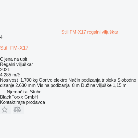
Still FM-X17 regalni viljuškar
4
Still FM-X17
Cijena na upit
Regalni viljuškar
2021
4.285 m/č
Nosivost
1.700 kg
Gorivo
elektro
Način podizanja
tripleks
Slobodno
dizanje
2.630 mm
Visina podizanja
8 m
Dužina viljuške
1,15 m
Njemačka, Stuhr
BlackForxx GmbH
Kontaktirajte prodavca