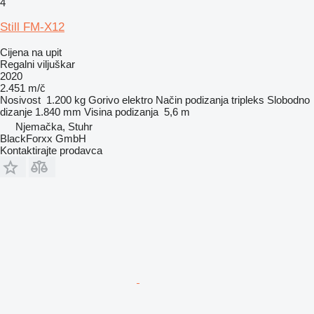
4
Still FM-X12
Cijena na upit
Regalni viljuškar
2020
2.451 m/č
Nosivost
1.200 kg
Gorivo
elektro
Način podizanja
tripleks
Slobodno
dizanje
1.840 mm
Visina podizanja
5,6 m
Njemačka, Stuhr
BlackForxx GmbH
Kontaktirajte prodavca