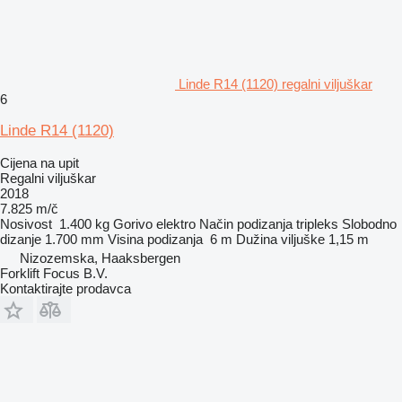
Linde R14 (1120) regalni viljuškar
6
Linde R14 (1120)
Cijena na upit
Regalni viljuškar
2018
7.825 m/č
Nosivost
1.400 kg
Gorivo
elektro
Način podizanja
tripleks
Slobodno
dizanje
1.700 mm
Visina podizanja
6 m
Dužina viljuške
1,15 m
Nizozemska, Haaksbergen
Forklift Focus B.V.
Kontaktirajte prodavca