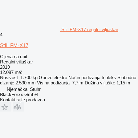
Still FM-X17 regalni viljuškar
4
Still FM-X17
Cijena na upit
Regalni viljuškar
2019
12.087 m/č
Nosivost
1.700 kg
Gorivo
elektro
Način podizanja
tripleks
Slobodno
dizanje
2.530 mm
Visina podizanja
7,7 m
Dužina viljuške
1,15 m
Njemačka, Stuhr
BlackForxx GmbH
Kontaktirajte prodavca