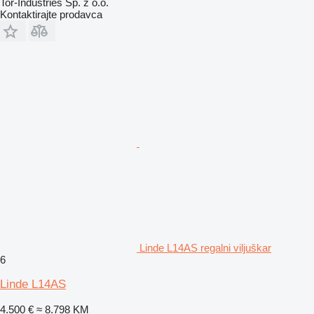
Tor-Industries Sp. z o.o.
Kontaktirajte prodavca
Linde L14AS regalni viljuškar
6
Linde L14AS
4.500 €
≈ 8.798 KM