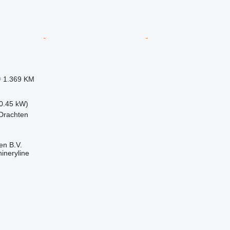
≈ 1.369 KM
(0.45 kW)
Drachten
en B.V.
ineryline