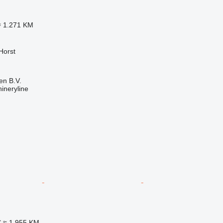
≈ 1.271 KM
Horst
en B.V.
ineryline
€
≈ 1.955 KM