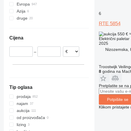
Evropa
Azija
Njemačka
6
druge
Nizozemska
Azerbejdžan
RTE 5854
Španjolska
Turska
Čile
Poljska
Uzbekistan
Ukrajina
550 €
Cijena
Električni paletar
Ujedinjeno Kraljevstvo
Peru
2025
Rumunija
Nizozemska, 
–
Danska
Belgija
Troostwijk Veiling
prikaži sve
8
godina na Mach
Pretplatite se na
Tip oglasa
prodaja
Potpišite se
najam
Klikom pristajet
aukcija
od proizvođača
lizing