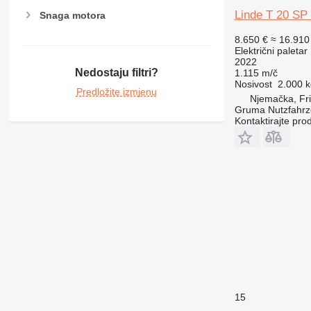
Linde T 20 SP
Snaga motora
8.650 €
≈ 16.91
Električni paletar
2022
Nedostaju filtri?
1.115 m/č
Nosivost
2.000 k
Predložite izmjenu
Njemačka, Fr
Gruma Nutzfahr
Kontaktirajte pro
15