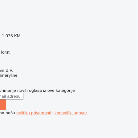
≈ 1.075 KM
Horst
en B.V.
ineryline
 primanje novih oglasa iz ove kategorije
e na našu
politiku privatnosti
i
korisnički ugovor
.