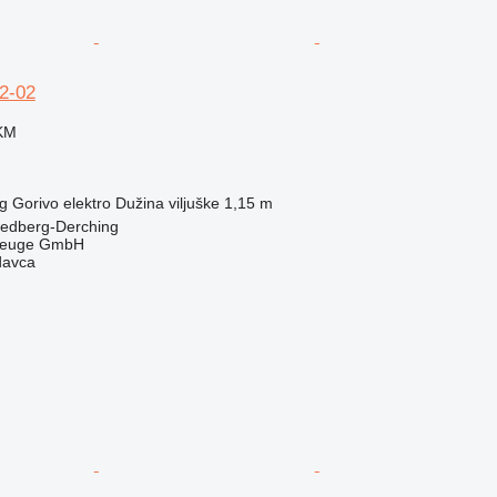
52-02
 KM
g
Gorivo
elektro
Dužina viljuške
1,15 m
iedberg-Derching
zeuge GmbH
davca