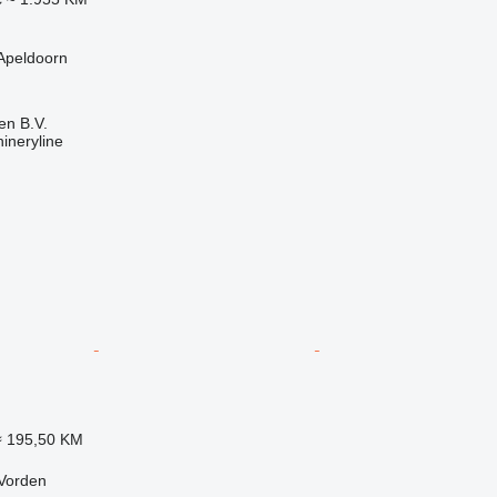
Apeldoorn
en B.V.
ineryline
≈ 195,50 KM
Vorden