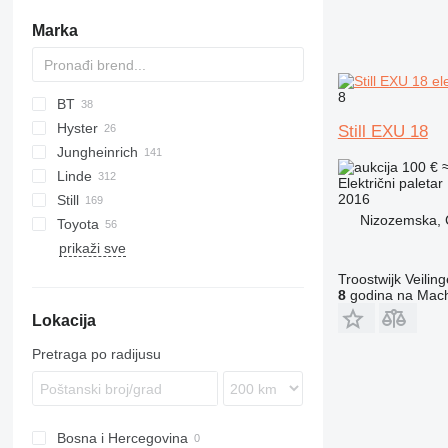
Marka
8
BT
PLL
Hyster
LPE
EP
NPP
WD
EPL
A-series
CBD
Still EXU 18
Jungheinrich
LWE
NPV
WP
EPT
CBD
P-series
100 €
Linde
OSE
WT
ECE
Električni paletar
2016
Still
P-series
EJC
Citi One
EHL
EPL
PLP
EDGE
TSX
S-series
Nizozemska, 
Toyota
SWE
EJE
L-series
EPT
ECU
prikaži sve
ERE
MM
RPL
EGU
LWE
PMR
MO
ESD
MT
EK
SPE
MP
Troostwijk Veiling
8
godina na Mach
ESE
N-series
EXD
SWE
Lokacija
EZS
P-series
EXH
R-series
EXU
Pretraga po radijusu
S-series
EXV
T-series
FXH
OPX
Bosna i Hercegovina
SXH