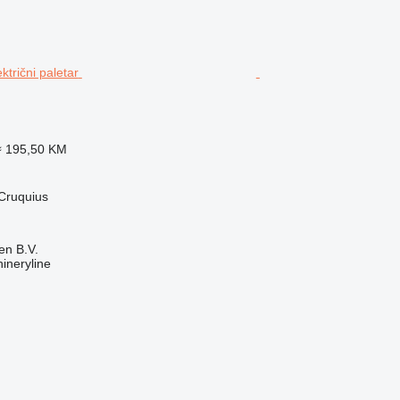
≈ 195,50 KM
Cruquius
en B.V.
ineryline