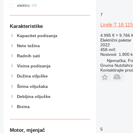
elektro
7
Linde T 18 11
Karakteristike
4.995 €
≈ 9.766
Kapacitet podizanja
Električni paletar
2022
Neto težina
458 m/č
Nosivost
1.800 k
Radnih sati
Njemačka, Fr
Gruma Nutzfahr
Visina podizanja
Kontaktirajte pro
Dužina viljuške
Širina viljušaka
Debljina viljuške
Brzina
5
Motor, mjenjač