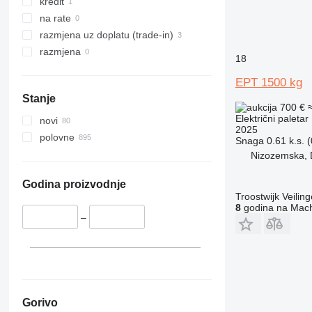
kredit
na rate
razmjena uz doplatu (trade-in)
razmjena
18
EPT 1500 kg
Stanje
700 €
Električni paletar
novi
2025
polovne
Snaga
0.61 k.s. 
Nizozemska, 
Godina proizvodnje
Troostwijk Veiling
8
godina na Mach
–
Gorivo