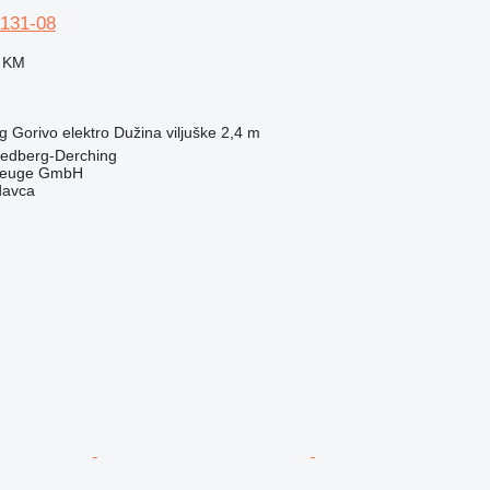
 131-08
0 KM
g
Gorivo
elektro
Dužina viljuške
2,4 m
iedberg-Derching
zeuge GmbH
davca