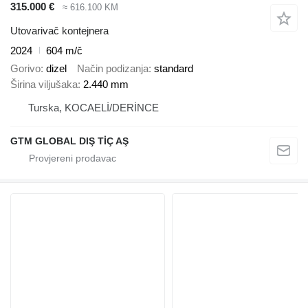
315.000 €
≈ 616.100 KM
Utovarivač kontejnera
2024
604 m/č
Gorivo
dizel
Način podizanja
standard
Širina viljušaka
2.440 mm
Turska, KOCAELİ/DERİNCE
GTM GLOBAL DIŞ TİÇ AŞ