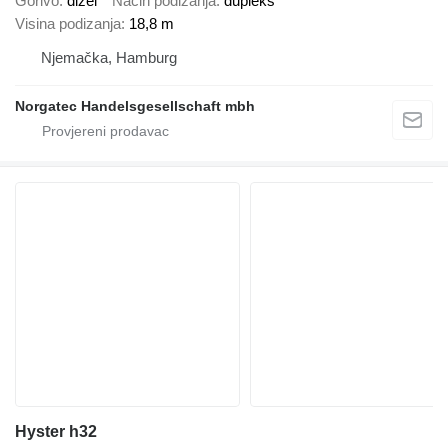
Gorivo
dizel
Način podizanja
dupleks
Visina podizanja
18,8 m
Njemačka, Hamburg
Norgatec Handelsgesellschaft mbh
Hyster h32