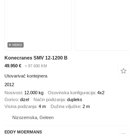
VIDEO
Konecranes SMV 12-1200 B
49.950 €
≈ 97.690 KM
Utovarivač kontejnera
2012
Nosivost
12.000 kg
Osovinska konfiguracija
4x2
Gorivo
dizel
Način podizanja
dupleks
Visina podizanja
4 m
Dužina viljuške
2 m
Nizozemska, Geleen
EDDY MOERMANS