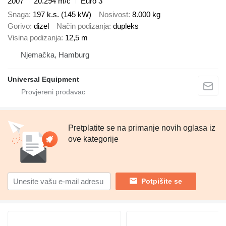
2007
20.294 m/č
Euro 3
Snaga
197 k.s. (145 kW)
Nosivost
8.000 kg
Gorivo
dizel
Način podizanja
dupleks
Visina podizanja
12,5 m
Njemačka, Hamburg
Universal Equipment
Pretplatite se na primanje novih oglasa iz
ove kategorije
Potpišite se