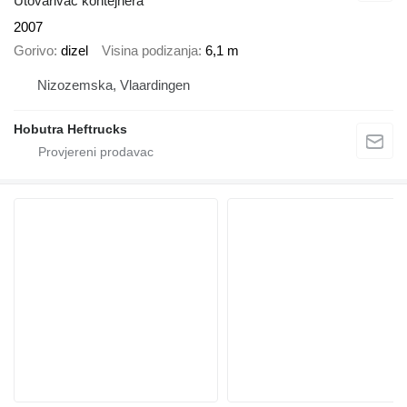
Utovarivač kontejnera
2007
Gorivo
dizel
Visina podizanja
6,1 m
Nizozemska, Vlaardingen
Hobutra Heftrucks