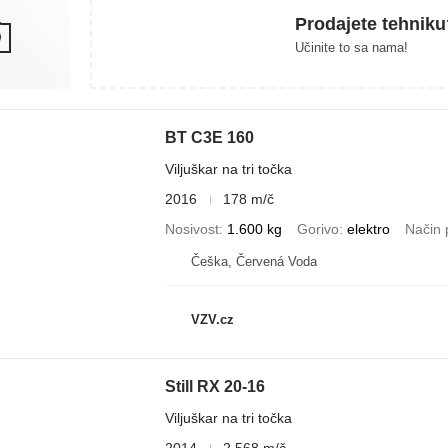
Prodajete tehniku
Učinite to sa nama!
BT C3E 160
Viljuškar na tri točka
2016
178 m/č
Nosivost
1.600 kg
Gorivo
elektro
Način 
Češka, Červená Voda
VZV.cz
Still RX 20-16
Viljuškar na tri točka