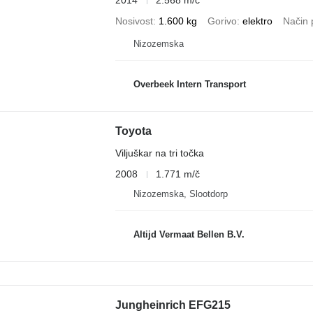
2014
2.568 m/č
Nosivost
1.600 kg
Gorivo
elektro
Način 
Nizozemska
Overbeek Intern Transport
Toyota
Viljuškar na tri točka
2008
1.771 m/č
Nizozemska, Slootdorp
Altijd Vermaat Bellen B.V.
Jungheinrich EFG215