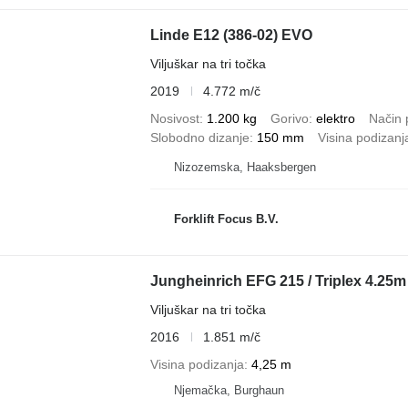
Linde E12 (386-02) EVO
Viljuškar na tri točka
2019
4.772 m/č
Nosivost
1.200 kg
Gorivo
elektro
Način 
Slobodno dizanje
150 mm
Visina podizanj
Nizozemska, Haaksbergen
Forklift Focus B.V.
Jungheinrich EFG 215 / Triplex 4.25m /
Viljuškar na tri točka
2016
1.851 m/č
Visina podizanja
4,25 m
Njemačka, Burghaun