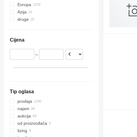
Evropa
Azija
Njemačka
druge
Nizozemska
Kina
Španjolska
Azerbejdžan
Ukrajina
Češka
Turska
Argentina
Cijena
Ujedinjeno Kraljevstvo
Indija
Čile
Belgija
Ujedinjeni Arapski Emirati
Moldavija
–
Poljska
Peru
Italija
prikaži sve
Tip oglasa
prodaja
najam
aukcija
od proizvođača
lizing