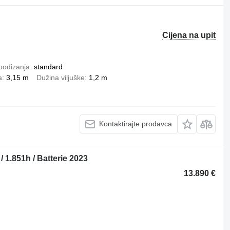
Cijena na upit
podizanja
standard
a
3,15 m
Dužina viljuške
1,2 m
Kontaktirajte prodavca
 1.851h / Batterie 2023
13.890 €