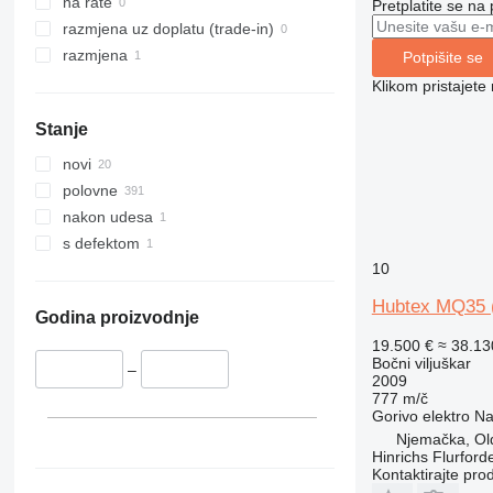
na rate
Pretplatite se na
razmjena uz doplatu (trade-in)
razmjena
Potpišite se
Klikom pristajet
Stanje
novi
polovne
nakon udesa
s defektom
10
Hubtex MQ35 
Godina proizvodnje
19.500 €
≈ 38.1
Bočni viljuškar
–
2009
777 m/č
Gorivo
elektro
Na
Njemačka, Ol
Hinrichs Flurfor
Kontaktirajte pro