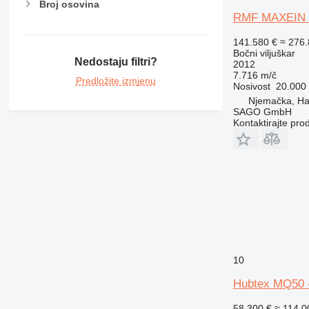
Broj osovina
RMF MAXEIN 
141.580 €
≈ 276
Bočni viljuškar
Nedostaju filtri?
2012
7.716 m/č
Predložite izmjenu
Nosivost
20.000
Njemačka, H
SAGO GmbH
Kontaktirajte pro
10
Hubtex MQ50 -
58.300 €
≈ 114.