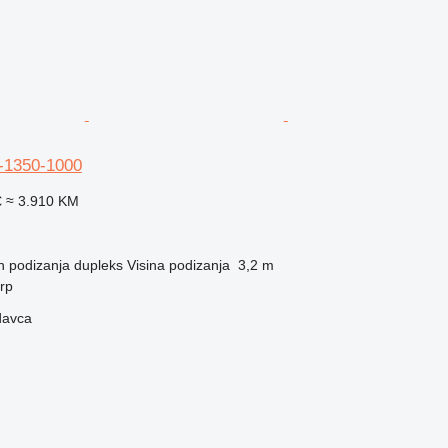
-1350-1000
€
≈ 3.910 KM
n podizanja
dupleks
Visina podizanja
3,2 m
erp
davca