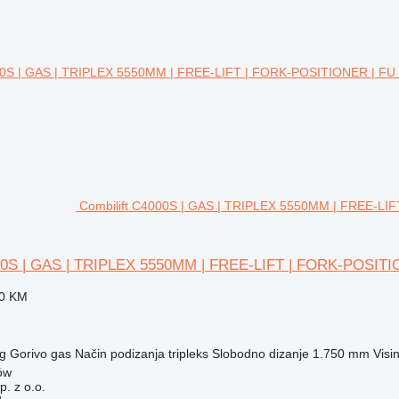
Combilift C4000S | GAS | TRIPLEX 5550MM | FREE-LIFT
000S | GAS | TRIPLEX 5550MM | FREE-LIFT | FORK-POSITI
10 KM
g
Gorivo
gas
Način podizanja
tripleks
Slobodno dizanje
1.750 mm
Visi
ów
. z o.o.