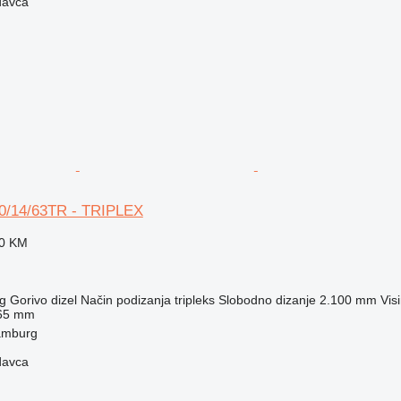
davca
/14/63TR - TRIPLEX
50 KM
g
Gorivo
dizel
Način podizanja
tripleks
Slobodno dizanje
2.100 mm
Vis
65 mm
amburg
davca