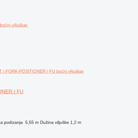
 | FORK-POSITIONER | FU bočni viljuškar
ONER | FU
na podizanja
5,55 m
Dužina viljuške
1,2 m