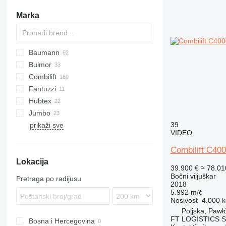
Marka
Baumann
FRE
HT
Bulmor
AS
Combilift
DFQ
Fantuzzi
DX
C-Series
Hubtex
EMS
SF
Jumbo
EVS
DQ
39
prikaži sve
GS
MQ
JDQ
DCG
BOSS
K-series
LG
Compact
VIDEO
GX
VD
JGQN
DFQ
R-series
Combilift C4
HX
Valmar
DSA
S-series
Lokacija
39.900 €
≈ 78.0
Bočni viljuškar
Pretraga po radijusu
2018
5.992 m/č
Nosivost
4.000 k
Poljska, Pawł
FT LOGISTICS Sp
Bosna i Hercegovina