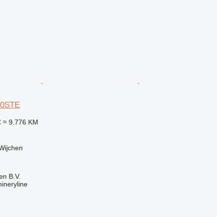
00STE
€
≈ 9.776 KM
Wijchen
en B.V.
ineryline