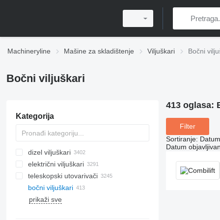
Machineryline
Mašine za skladištenje
Viljuškari
Bočni vilju
Bočni viljuškari
413 oglasa:
Kategorija
Filter
Sortiranje
:
Datum 
Datum objavljivan
dizel viljuškari
električni viljuškari
teleskopski utovarivači
bočni viljuškari
prikaži sve