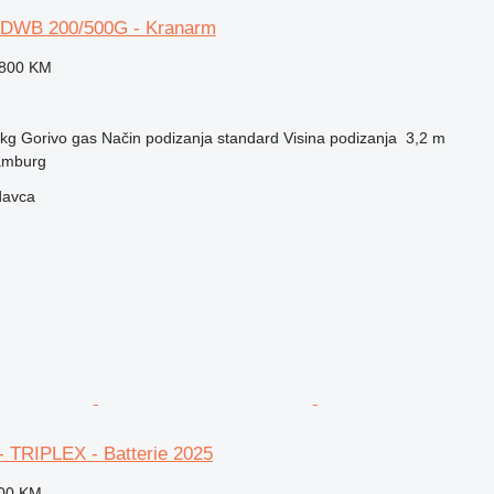
DWB 200/500G - Kranarm
.800 KM
 kg
Gorivo
gas
Način podizanja
standard
Visina podizanja
3,2 m
amburg
davca
 TRIPLEX - Batterie 2025
000 KM