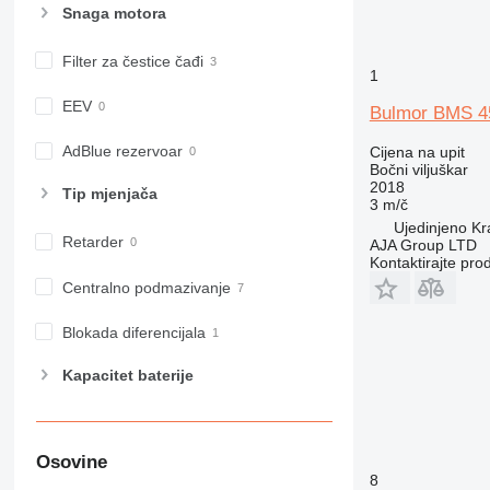
Snaga motora
Filter za čestice čađi
1
EEV
Bulmor BMS 4
AdBlue rezervoar
Cijena na upit
Bočni viljuškar
2018
Tip mјenjača
3 m/č
Ujedinjeno Kr
Retarder
AJA Group LTD
Kontaktirajte pro
Centralno podmazivanje
Blokada diferencijala
Kapacitet baterije
Osovine
8