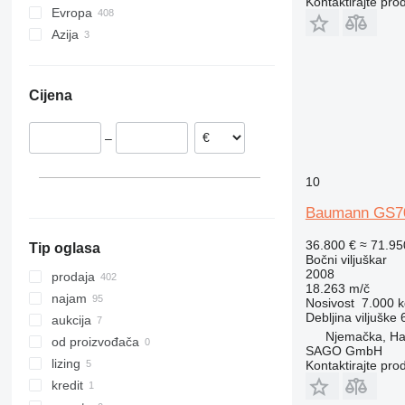
Kontaktirajte pro
Evropa
Azija
Njemačka
Poljska
Kina
Ujedinjeno Kraljevstvo
Azerbejdžan
Cijena
Nizozemska
Italija
–
Rumunija
Hrvatska
10
Belgija
prikaži sve
Baumann GS70
36.800 €
≈ 71.9
Tip oglasa
Bočni viljuškar
2008
prodaja
18.263 m/č
najam
Nosivost
7.000 k
Debljina viljuške
aukcija
Njemačka, H
od proizvođača
SAGO GmbH
lizing
Kontaktirajte pro
kredit