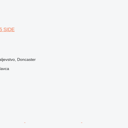
5 SIDE
aljevstvo, Doncaster
davca