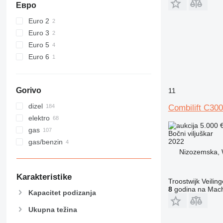
Евро
Euro 2
Euro 3
Euro 5
Euro 6
Gorivo
11
dizel
Combilift C30
elektro
5.000 
gas
Bočni viljuškar
2022
gas/benzin
Nizozemska, 
Karakteristike
Troostwijk Veiling
8
godina na Mach
Kapacitet podizanja
Ukupna težina