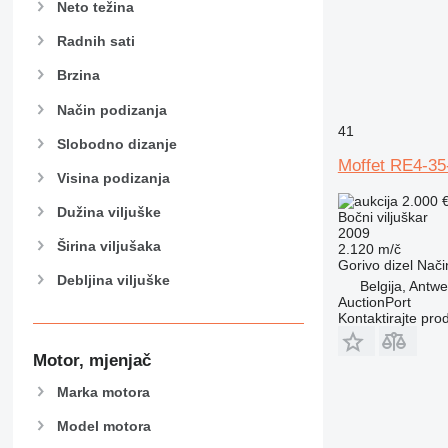
Neto težina
Radnih sati
Brzina
Način podizanja
41
Slobodno dizanje
Moffet RE4-35
Visina podizanja
2.000 
Dužina viljuške
Bočni viljuškar
2009
Širina viljušaka
2.120 m/č
Gorivo
dizel
Nači
Debljina viljuške
Belgija, Antw
AuctionPort
Kontaktirajte pro
Motor, mjenjač
Marka motora
Model motora