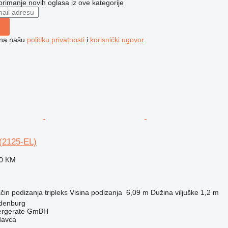
 primanje novih oglasa iz ove kategorije
e na našu
politiku privatnosti
i
korisnički ugovor
.
(2125-EL)
30 KM
čin podizanja
tripleks
Visina podizanja
6,09 m
Dužina viljuške
1,2 m
denburg
dergerate GmBH
davca