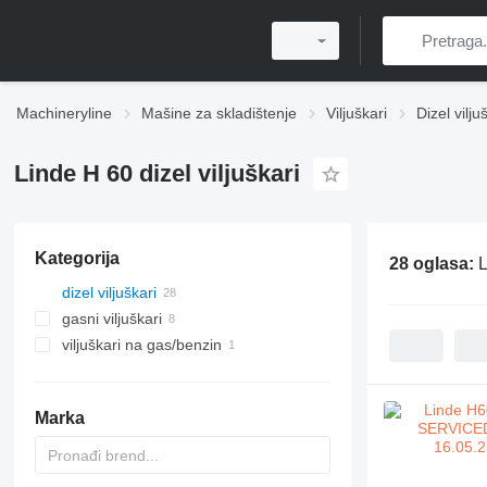
Machineryline
Mašine za skladištenje
Viljuškari
Dizel vilju
Linde H 60 dizel viljuškari
Kategorija
28 oglasa:
L
dizel viljuškari
gasni viljuškari
viljuškari na gas/benzin
Marka