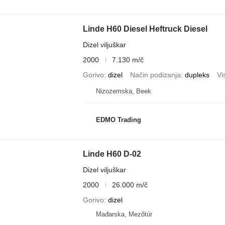
Linde H60 Diesel Heftruck Diesel
Dizel viljuškar
2000
7.130 m/č
Gorivo
dizel
Način podizanja
dupleks
Vi
Nizozemska, Beek
EDMO Trading
Linde H60 D-02
Dizel viljuškar
2000
26.000 m/č
Gorivo
dizel
Mađarska, Mezőtúr