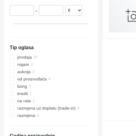
Italija
H 160
–
Mađarska
Austrija
Švedska
Rumunija
prikaži sve
Tip oglasa
prodaja
najam
aukcija
od proizvođača
lizing
kredit
na rate
razmjena uz doplatu (trade-in)
razmjena
Godina proizvodnje