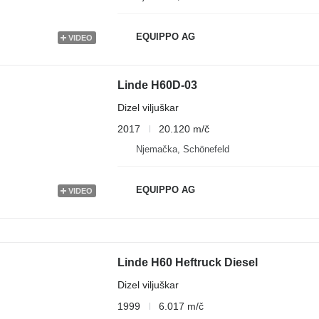
EQUIPPO AG
VIDEO
Linde H60D-03
Dizel viljuškar
2017
20.120 m/č
Njemačka, Schönefeld
EQUIPPO AG
VIDEO
Linde H60 Heftruck Diesel
Dizel viljuškar
1999
6.017 m/č