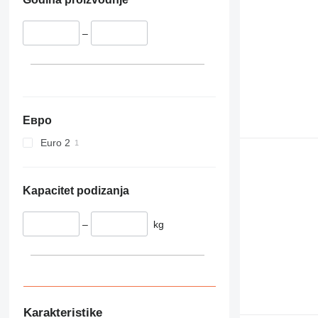
–
Евро
Euro 2
Kapacitet podizanja
–
kg
Karakteristike