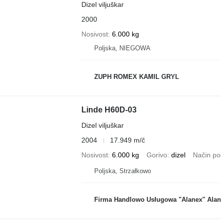
Dizel viljuškar
2000
Nosivost
6.000 kg
Poljska, NIEGOWA
ZUPH ROMEX KAMIL GRYL
Linde H60D-03
Dizel viljuškar
2004
17.949 m/č
Nosivost
6.000 kg
Gorivo
dizel
Način po
Poljska, Strzałkowo
Firma Handlowo Usługowa "Alanex" Ala