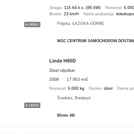
Snaga
115.64 k.s. (85 kW)
Nosivost
6.00
Brzina
23 km/h
Način podizanja
teleskops
Poljska, ŁAZISKA GÓRNE
VIDEO
MGC CENTRUM SAMOCHODOW DOSTA
Linde H60D
Dizel viljuškar
2008
17.953 m/č
Nosivost
6.000 kg
Gorivo
dizel
Visina p
Švedska, Bredaryd
VIDEO
Blinto AB