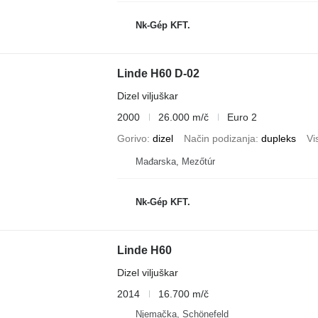
Nk-Gép KFT.
Linde H60 D-02
Dizel viljuškar
2000
26.000 m/č
Euro 2
Gorivo
dizel
Način podizanja
dupleks
Vi
Mađarska, Mezőtúr
Nk-Gép KFT.
Linde H60
Dizel viljuškar
2014
16.700 m/č
Njemačka, Schönefeld