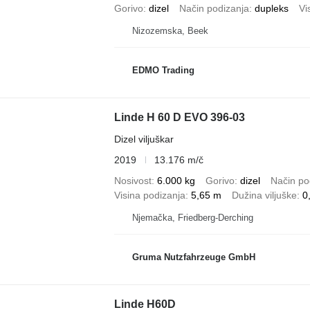
Gorivo
dizel
Način podizanja
dupleks
Vi
Nizozemska, Beek
EDMO Trading
Linde H 60 D EVO 396-03
Dizel viljuškar
2019
13.176 m/č
Nosivost
6.000 kg
Gorivo
dizel
Način po
Visina podizanja
5,65 m
Dužina viljuške
0
Njemačka, Friedberg-Derching
Gruma Nutzfahrzeuge GmbH
Linde H60D