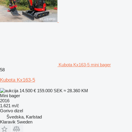
Kubota Kx163-5 mini bager
58
Kubota Kx163-5
14.500 €
159.000 SEK
≈ 28.360 KM
Mini bager
2016
1.621 m/č
Gorivo
dizel
Švedska, Karlstad
Klaravik Sweden