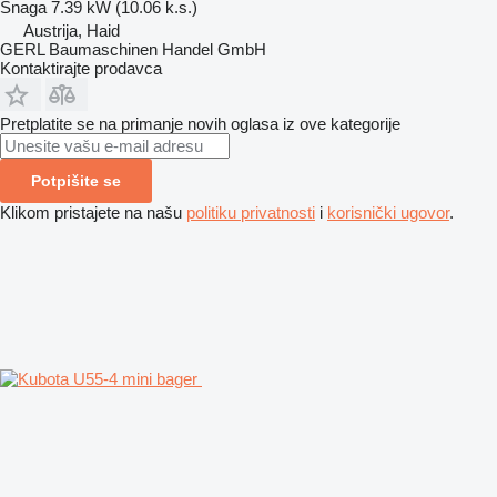
Snaga
7.39 kW (10.06 k.s.)
Austrija, Haid
GERL Baumaschinen Handel GmbH
Kontaktirajte prodavca
Pretplatite se na primanje novih oglasa iz ove kategorije
Potpišite se
Klikom pristajete na našu
politiku privatnosti
i
korisnički ugovor
.