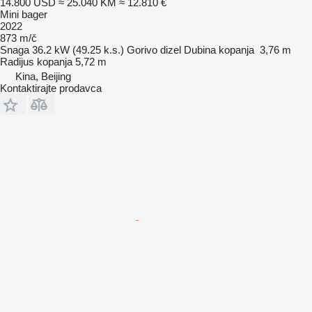
14.800 USD
≈ 25.040 KM
≈ 12.810 €
Mini bager
2022
873 m/č
Snaga
36.2 kW (49.25 k.s.)
Gorivo
dizel
Dubina kopanja
3,76 m
Radijus kopanja
5,72 m
Kina, Beijing
Kontaktirajte prodavca