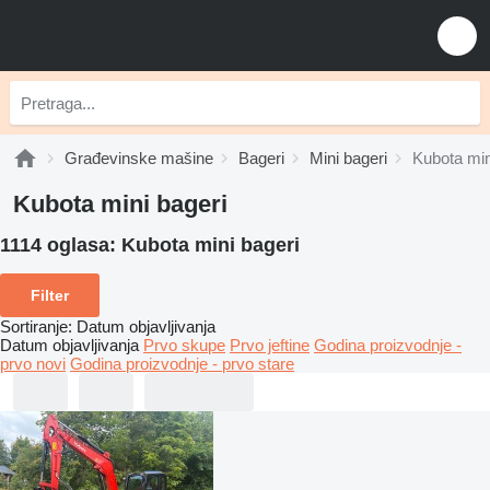
Građevinske mašine
Bageri
Mini bageri
Kubota min
Kubota mini bageri
1114 oglasa:
Kubota mini bageri
Filter
Sortiranje
:
Datum objavljivanja
Datum objavljivanja
Prvo skupe
Prvo jeftine
Godina proizvodnje -
prvo novi
Godina proizvodnje - prvo stare