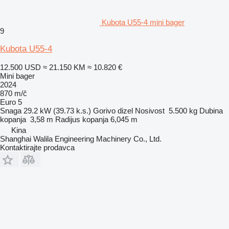
Kubota U55-4 mini bager
9
Kubota U55-4
12.500 USD
≈ 21.150 KM
≈ 10.820 €
Mini bager
2024
870 m/č
Euro 5
Snaga
29.2 kW (39.73 k.s.)
Gorivo
dizel
Nosivost
5.500 kg
Dubina
kopanja
3,58 m
Radijus kopanja
6,045 m
Kina
Shanghai Walila Engineering Machinery Co., Ltd.
Kontaktirajte prodavca