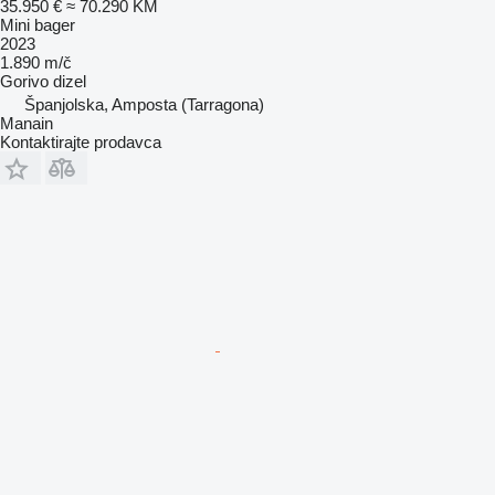
35.950 €
≈ 70.290 KM
Mini bager
2023
1.890 m/č
Gorivo
dizel
Španjolska, Amposta (Tarragona)
Manain
Kontaktirajte prodavca