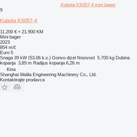
Kubota KX057-4 mini bager
9
Kubota KX057-4
11.200 €
≈ 21.900 KM
Mini bager
2023
854 m/č
Euro 5
Snaga
39 kW (53.06 k.s.)
Gorivo
dizel
Nosivost
5.700 kg
Dubina
kopanja
3,89 m
Radijus kopanja
6,26 m
Kina
Shanghai Walila Engineering Machinery Co., Ltd.
Kontaktirajte prodavca