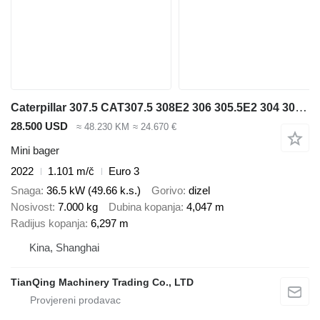
Caterpillar 307.5 CAT307.5 308E2 306 305.5E2 304 303.5
28.500 USD
≈ 48.230 KM
≈ 24.670 €
Mini bager
2022
1.101 m/č
Euro 3
Snaga
36.5 kW (49.66 k.s.)
Gorivo
dizel
Nosivost
7.000 kg
Dubina kopanja
4,047 m
Radijus kopanja
6,297 m
Kina, Shanghai
TianQing Machinery Trading Co., LTD