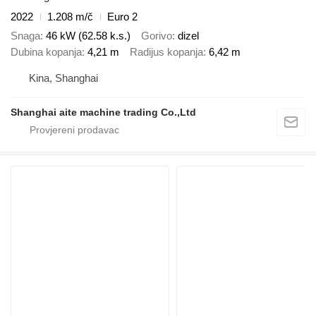
2022
1.208 m/č
Euro 2
Snaga
46 kW (62.58 k.s.)
Gorivo
dizel
Dubina kopanja
4,21 m
Radijus kopanja
6,42 m
Kina, Shanghai
Shanghai aite machine trading Co.,Ltd