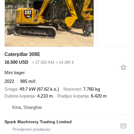
Caterpillar 308E
16.500 USD
≈ 27.920 KM
≈ 14.280 €
Mini bager
2022
985 m/č
Snaga
49.7 kW (67.62 k.s.)
Nosivost
7.760 kg
Dubina kopanja
4.210 m
Radijus kopanja
6.420 m
Kina, Shanghai
Spark Machinery Trading Limited