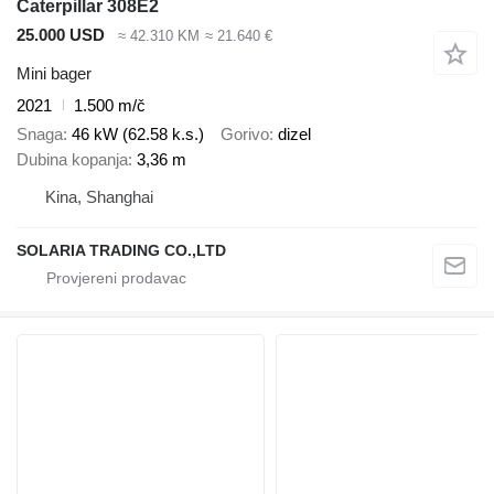
Caterpillar 308E2
25.000 USD
≈ 42.310 KM
≈ 21.640 €
Mini bager
2021
1.500 m/č
Snaga
46 kW (62.58 k.s.)
Gorivo
dizel
Dubina kopanja
3,36 m
Kina, Shanghai
SOLARIA TRADING CO.,LTD