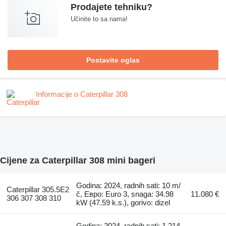
Prodajete tehniku?
Učinite to sa nama!
Postavite oglas
Informacije o Caterpillar 308
Cijene za Caterpillar 308 mini bageri
Godina: 2024, radnih sati: 10 m/
Caterpillar 305.5E2
č, Евро: Euro 3, snaga: 34.98
11.080 €
306 307 308 310
kW (47.59 k.s.), gorivo: dizel
Godina: 2024, radnih sati: 1.214