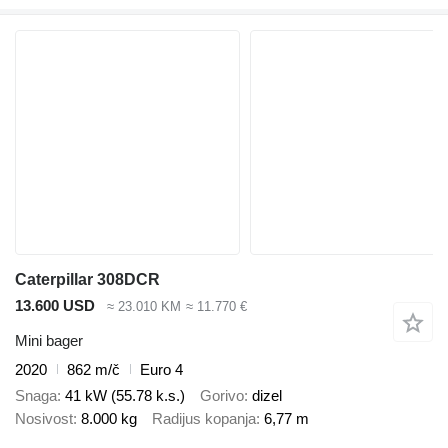
Caterpillar 308DCR
13.600 USD
≈ 23.010 KM
≈ 11.770 €
Mini bager
2020
862 m/č
Euro 4
Snaga
41 kW (55.78 k.s.)
Gorivo
dizel
Nosivost
8.000 kg
Radijus kopanja
6,77 m