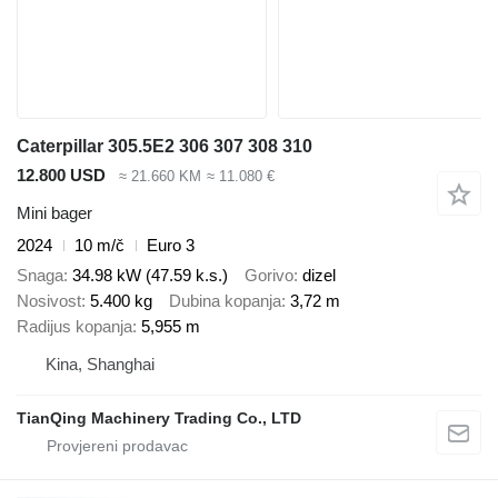
Caterpillar 305.5E2 306 307 308 310
12.800 USD
≈ 21.660 KM
≈ 11.080 €
Mini bager
2024
10 m/č
Euro 3
Snaga
34.98 kW (47.59 k.s.)
Gorivo
dizel
Nosivost
5.400 kg
Dubina kopanja
3,72 m
Radijus kopanja
5,955 m
Kina, Shanghai
TianQing Machinery Trading Co., LTD