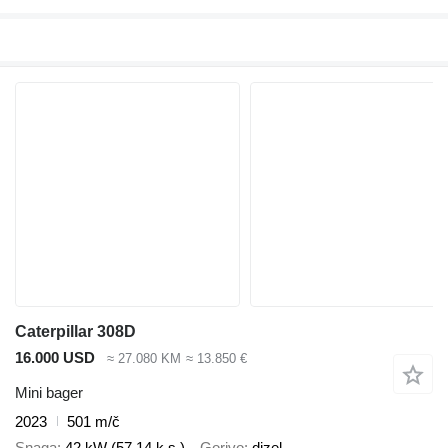
Caterpillar 308D
16.000 USD
≈ 27.080 KM
≈ 13.850 €
Mini bager
2023
501 m/č
Snaga
42 kW (57.14 k.s.)
Gorivo
dizel