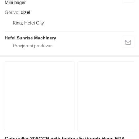
Mini bager
Gorivo
dizel
Kina, Hefei City
Hefei Sunrise Machinery
Caterpillar 308CCR with hydraulic thumb Have EPA