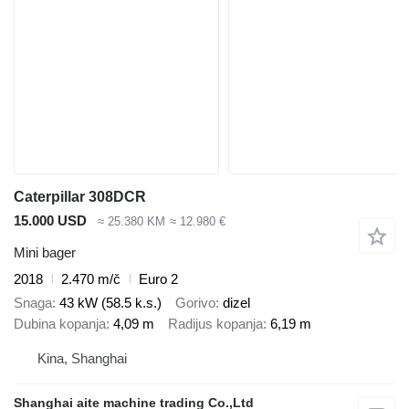
Caterpillar 308DCR
15.000 USD
≈ 25.380 KM
≈ 12.980 €
Mini bager
2018
2.470 m/č
Euro 2
Snaga
43 kW (58.5 k.s.)
Gorivo
dizel
Dubina kopanja
4,09 m
Radijus kopanja
6,19 m
Kina, Shanghai
Shanghai aite machine trading Co.,Ltd