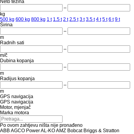
Neto težina
–
kg
500 kg
600 kg
800 kg
1 t
1.5 t
2 t
2.5 t
3 t
3.5 t
4 t
5 t
6 t
9 t
Širina
–
m
Radnih sati
–
m/č
Dubina kopanja
–
m
Radijus kopanja
–
m
GPS navigacija
GPS navigacija
Motor, mjenjač
Marka motora
Po ovom zahtjevu ništa nije pronađeno
ABB
AGCO Power
AL-KO
AMZ
Bobcat
Briggs & Stratton