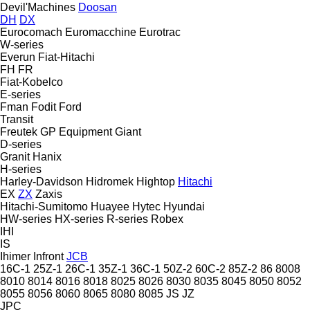
Devil'Machines
Doosan
DH
DX
Eurocomach
Euromacchine
Eurotrac
W-series
Everun
Fiat-Hitachi
FH
FR
Fiat-Kobelco
E-series
Fman
Fodit
Ford
Transit
Freutek
GP Equipment
Giant
D-series
Granit
Hanix
H-series
Harley-Davidson
Hidromek
Hightop
Hitachi
EX
ZX
Zaxis
Hitachi-Sumitomo
Huayee
Hytec
Hyundai
HW-series
HX-series
R-series
Robex
IHI
IS
Ihimer
Infront
JCB
16C-1
25Z-1
26C-1
35Z-1
36C-1
50Z-2
60C-2
85Z-2
86
8008
8010
8014
8016
8018
8025
8026
8030
8035
8045
8050
8052
8055
8056
8060
8065
8080
8085
JS
JZ
JPC