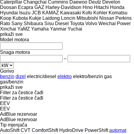
Caterpillar
Changchai
Cummins
Daewoo
Deutz
Develon
Doosan
Ecapra
GAZ
Harley-Davidson
Hino
Hitachi
Honda
Hyundai
Isuzu
JCB
KAMAZ
Kawasaki
Kofo
Kohler
Komatsu
Koop
Kubota
Kukje
Laidong
Loncin
Mitsubishi
Nissan
Perkins
Rato
Sany
Shibaura
Sisu Diesel
Toyota
Volvo
Weichai Power
Xinchai
YaMZ
Yamaha
Yanmar
Yuchai
prikaži sve
Model motora
Snaga motora
–
Gorivo
benzin
dizel
electric/diesel
elektro
elektro/benzin
gas
gas/benzin
prikaži sve
Filter za čestice čađi
Filter za čestice čađi
EEV
EEV
AdBlue rezervoar
AdBlue rezervoar
Tip mјenjača
AutoShift
CVT
ComfortShift
HydroDrive
PowerShift
automat