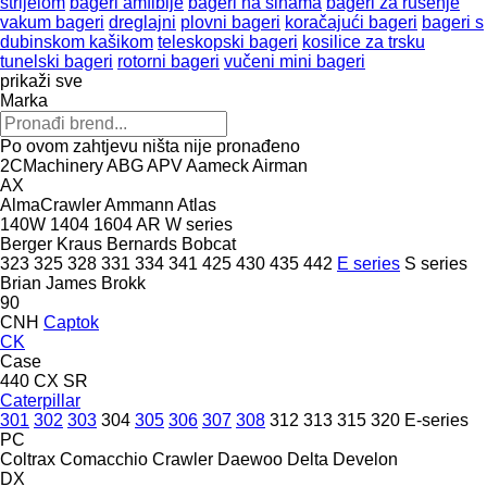
strijelom
bageri amfibije
bageri na šinama
bageri za rušenje
vakum bageri
dreglajni
plovni bageri
koračajući bageri
bageri s
dubinskom kašikom
teleskopski bageri
kosilice za trsku
tunelski bageri
rotorni bageri
vučeni mini bageri
prikaži sve
Marka
Po ovom zahtjevu ništa nije pronađeno
2CMachinery
ABG
APV
Aameck
Airman
AX
AlmaCrawler
Ammann
Atlas
140W
1404
1604
AR
W series
Berger Kraus
Bernards
Bobcat
323
325
328
331
334
341
425
430
435
442
E series
S series
Brian James
Brokk
90
CNH
Captok
CK
Case
440
CX
SR
Caterpillar
301
302
303
304
305
306
307
308
312
313
315
320
E-series
PC
Coltrax
Comacchio
Crawler
Daewoo
Delta
Develon
DX