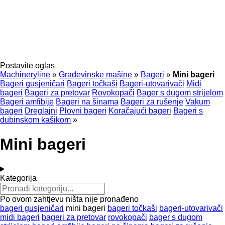
Postavite oglas
Machineryline
»
Građevinske mašine
»
Bageri
»
Mini bageri
Bageri gusjeničari
Bageri točkaši
Bageri-utovarivači
Midi
bageri
Bageri za pretovar
Rovokopači
Bager s dugom strijelom
Bageri amfibije
Bageri na šinama
Bageri za rušenje
Vakum
bageri
Dreglajni
Plovni bageri
Koračajući bageri
Bageri s
dubinskom kašikom
»
Mini bageri
Kategorija
Po ovom zahtjevu ništa nije pronađeno
bageri gusjeničari
mini bageri
bageri točkaši
bageri-utovarivači
midi bageri
bageri za pretovar
rovokopači
bager s dugom