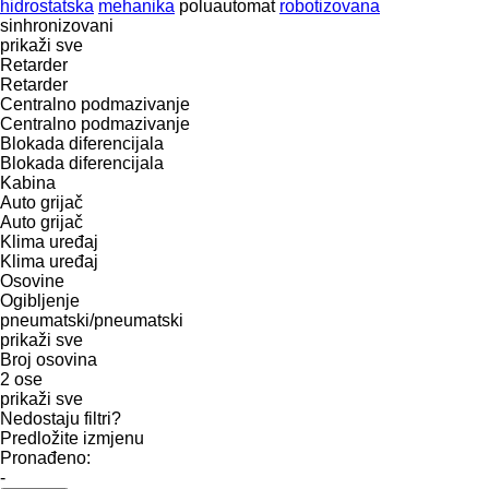
hidrostatska
mehanika
poluautomat
robotizovana
sinhronizovani
prikaži sve
Retarder
Retarder
Centralno podmazivanje
Centralno podmazivanje
Blokada diferencijala
Blokada diferencijala
Kabina
Auto grijač
Auto grijač
Klima uređaj
Klima uređaj
Osovine
Ogibljenje
pneumatski/pneumatski
prikaži sve
Broj osovina
2 ose
prikaži sve
Nedostaju filtri?
Predložite izmjenu
Pronađeno:
-