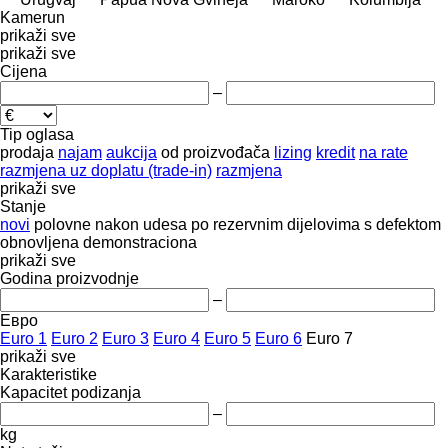
Kamerun
prikaži sve
prikaži sve
Cijena
–
Tip oglasa
prodaja
najam
aukcija
od proizvođača
lizing
kredit
na rate
razmjena uz doplatu (trade-in)
razmjena
prikaži sve
Stanje
novi
polovne
nakon udesa
po rezervnim dijelovima
s defektom
obnovljena
demonstraciona
prikaži sve
Godina proizvodnje
–
Евро
Euro 1
Euro 2
Euro 3
Euro 4
Euro 5
Euro 6
Euro 7
prikaži sve
Karakteristike
Kapacitet podizanja
–
kg