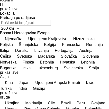
Åkerman
H
prikaži sve
Lokacija
Pretraga po radijusu
Bosna i Hercegovina
Evropa
Njemačka
Ujedinjeno Kraljevstvo
Nizozemska
Poljska
Španjolska
Belgija
Francuska
Rumunija
Italija
Danska
Litvanija
Portugalija
Austrija
Češka
Švedska
Mađarska
Slovačka
Slovenija
Norveška
Finska
Estonija
Hrvatska
Letonija
Bugarska
Irska
Luksemburg
Švајcarska
Srbija
prikaži sve
Azija
Kina
Japan
Ujedinjeni Arapski Emirati
Izrael
Turska
Indija
Gruzija
prikaži sve
druge
Ukrajina
Moldavija
Čile
Brazil
Peru
Gvajana
Urugvaj
Papua Nova Gvineja
Maroko
Kolumbija