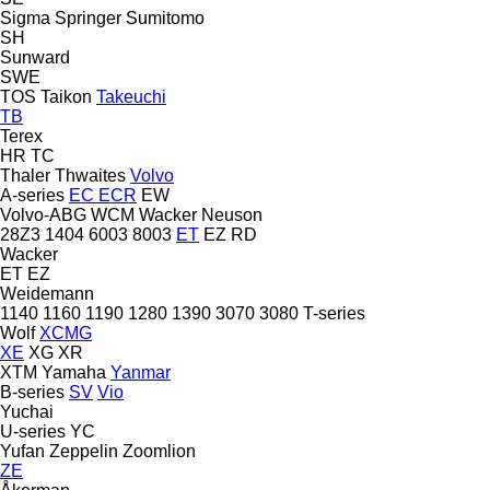
Sigma
Springer
Sumitomo
SH
Sunward
SWE
TOS
Taikon
Takeuchi
TB
Terex
HR
TC
Thaler
Thwaites
Volvo
A-series
EC
ECR
EW
Volvo-ABG
WCM
Wacker Neuson
28Z3
1404
6003
8003
ET
EZ
RD
Wacker
ET
EZ
Weidemann
1140
1160
1190
1280
1390
3070
3080
T-series
Wolf
XCMG
XE
XG
XR
XTM
Yamaha
Yanmar
B-series
SV
Vio
Yuchai
U-series
YC
Yufan
Zeppelin
Zoomlion
ZE