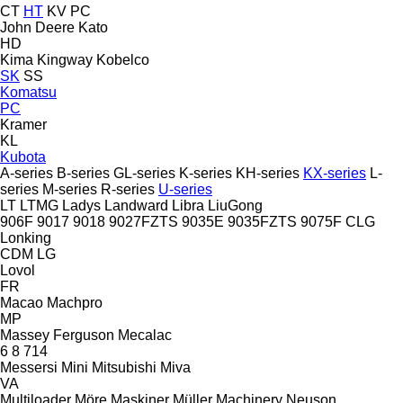
CT
HT
KV
PC
John Deere
Kato
HD
Kima
Kingway
Kobelco
SK
SS
Komatsu
PC
Kramer
KL
Kubota
A-series
B-series
GL-series
K-series
KH-series
KX-series
L-
series
M-series
R-series
U-series
LT
LTMG
Ladys
Landward
Libra
LiuGong
906F
9017
9018
9027FZTS
9035E
9035FZTS
9075F
CLG
Lonking
CDM
LG
Lovol
FR
Macao
Machpro
MP
Massey Ferguson
Mecalac
6
8
714
Messersi
Mini
Mitsubishi
Miva
VA
Multiloader
Möre Maskiner
Müller Machinery
Neuson