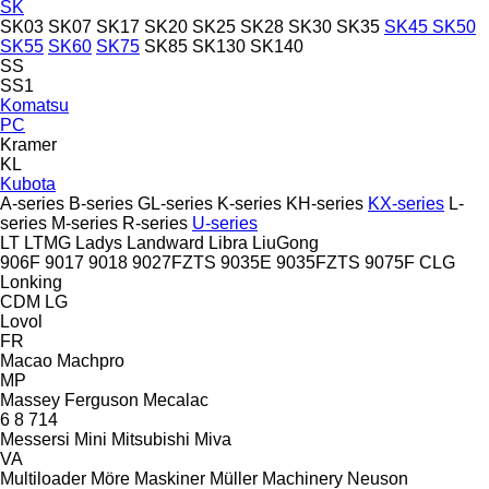
SK
SK03
SK07
SK17
SK20
SK25
SK28
SK30
SK35
SK45
SK50
SK55
SK60
SK75
SK85
SK130
SK140
SS
SS1
Komatsu
PC
Kramer
KL
Kubota
A-series
B-series
GL-series
K-series
KH-series
KX-series
L-
series
M-series
R-series
U-series
LT
LTMG
Ladys
Landward
Libra
LiuGong
906F
9017
9018
9027FZTS
9035E
9035FZTS
9075F
CLG
Lonking
CDM
LG
Lovol
FR
Macao
Machpro
MP
Massey Ferguson
Mecalac
6
8
714
Messersi
Mini
Mitsubishi
Miva
VA
Multiloader
Möre Maskiner
Müller Machinery
Neuson