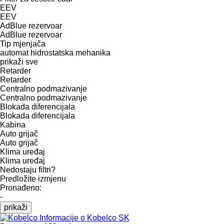
EEV
EEV
AdBlue rezervoar
AdBlue rezervoar
Tip mјenjača
automat
hidrostatska
mehanika
prikaži sve
Retarder
Retarder
Centralno podmazivanje
Centralno podmazivanje
Blokada diferencijala
Blokada diferencijala
Kabina
Auto grijač
Auto grijač
Klima uređaj
Klima uređaj
Nedostaju filtri?
Predložite izmjenu
Pronađeno:
-
prikaži
Informacije o Kobelco SK