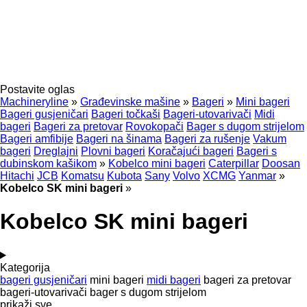
Postavite oglas
Machineryline
»
Građevinske mašine
»
Bageri
»
Mini bageri
Bageri gusjeničari
Bageri točkaši
Bageri-utovarivači
Midi
bageri
Bageri za pretovar
Rovokopači
Bager s dugom strijelom
Bageri amfibije
Bageri na šinama
Bageri za rušenje
Vakum
bageri
Dreglajni
Plovni bageri
Koračajući bageri
Bageri s
dubinskom kašikom
»
Kobelco mini bageri
Caterpillar
Doosan
Hitachi
JCB
Komatsu
Kubota
Sany
Volvo
XCMG
Yanmar
»
Kobelco SK mini bageri
»
Kobelco SK mini bageri
Kategorija
bageri gusjeničari
mini bageri
midi bageri
bageri za pretovar
bageri-utovarivači
bager s dugom strijelom
prikaži sve