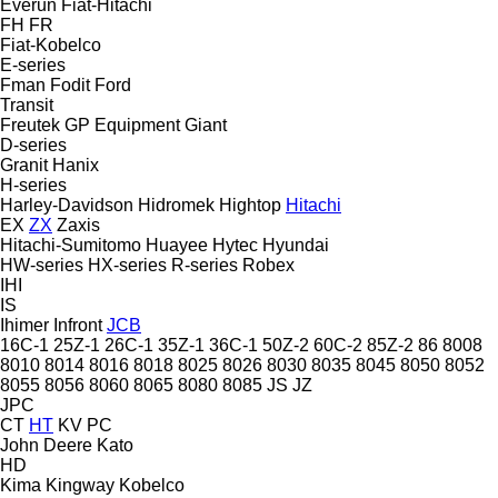
Everun
Fiat-Hitachi
FH
FR
Fiat-Kobelco
E-series
Fman
Fodit
Ford
Transit
Freutek
GP Equipment
Giant
D-series
Granit
Hanix
H-series
Harley-Davidson
Hidromek
Hightop
Hitachi
EX
ZX
Zaxis
Hitachi-Sumitomo
Huayee
Hytec
Hyundai
HW-series
HX-series
R-series
Robex
IHI
IS
Ihimer
Infront
JCB
16C-1
25Z-1
26C-1
35Z-1
36C-1
50Z-2
60C-2
85Z-2
86
8008
8010
8014
8016
8018
8025
8026
8030
8035
8045
8050
8052
8055
8056
8060
8065
8080
8085
JS
JZ
JPC
CT
HT
KV
PC
John Deere
Kato
HD
Kima
Kingway
Kobelco