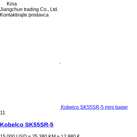
Kina
Jiangchun trading Co., Ltd.
Kontaktirajte prodavca
Kobelco SK55SR-5 mini bager
11
Kobelco SK55SR-5
15.000 USD
≈ 25.380 KM
≈ 12.980 €