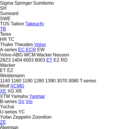
Sigma
Springer
Sumitomo
SH
Sunward
SWE
TOS
Taikon
Takeuchi
TB
Terex
HR
TC
Thaler
Thwaites
Volvo
A-series
EC
ECR
EW
Volvo-ABG
WCM
Wacker Neuson
28Z3
1404
6003
8003
ET
EZ
RD
Wacker
ET
EZ
Weidemann
1140
1160
1190
1280
1390
3070
3080
T-series
Wolf
XCMG
XE
XG
XR
XTM
Yamaha
Yanmar
B-series
SV
Vio
Yuchai
U-series
YC
Yufan
Zeppelin
Zoomlion
ZE
Åkerman