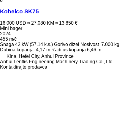
8
Kobelco SK75
16.000 USD
≈ 27.080 KM
≈ 13.850 €
Mini bager
2024
455 m/č
Snaga
42 kW (57.14 k.s.)
Gorivo
dizel
Nosivost
7.000 kg
Dubina kopanja
4,17 m
Radijus kopanja
6,46 m
Kina, Hefei City, Anhui Province
Anhui Lentlis Engineering Machinery Trading Co., Ltd.
Kontaktirajte prodavca