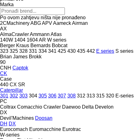
Marka
Po ovom zahtjevu ništa nije pronađeno
2CMachinery
ABG
APV
Aameck
Airman
AX
AlmaCrawler
Ammann
Atlas
140W
1404
1604
AR
W series
Berger Kraus
Bernards
Bobcat
323
325
328
331
334
341
425
430
435
442
E series
S series
Brian James
Brokk
90
CNH
Captok
CK
Case
440
CX
SR
Caterpillar
301
302
303
304
305
306
307
308
312
313
315
320
E-series
PC
Coltrax
Comacchio
Crawler
Daewoo
Delta
Develon
DX
Devil'Machines
Doosan
DH
DX
Eurocomach
Euromacchine
Eurotrac
W-series