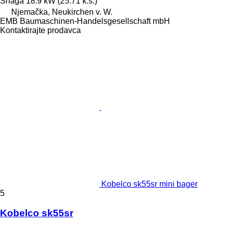
Snaga
18.9 kW (25.71 k.s.)
Njemačka, Neukirchen v. W.
EMB Baumaschinen-Handelsgesellschaft mbH
Kontaktirajte prodavca
Kobelco sk55sr mini bager
5
Kobelco sk55sr