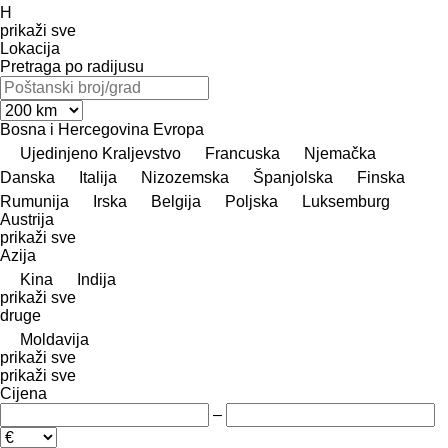
H
prikaži sve
Lokacija
Pretraga po radijusu
Bosna i Hercegovina
Evropa
Ujedinjeno Kraljevstvo
Francuska
Njemačka
Danska
Italija
Nizozemska
Španjolska
Finska
Rumunija
Irska
Belgija
Poljska
Luksemburg
Austrija
prikaži sve
Azija
Kina
Indija
prikaži sve
druge
Moldavija
prikaži sve
prikaži sve
Cijena
–