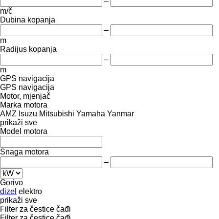
–
m/č
Dubina kopanja
–
m
Radijus kopanja
–
m
GPS navigacija
GPS navigacija
Motor, mjenjač
Marka motora
AMZ
Isuzu
Mitsubishi
Yamaha
Yanmar
prikaži sve
Model motora
Snaga motora
–
Gorivo
dizel
elektro
prikaži sve
Filter za čestice čađi
Filter za čestice čađi