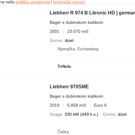
e na našu
politiku privatnosti
i
korisnički ugovor
.
Liebherr R 974 B Litronic HD | germa
Bager s dubinskom kašikom
2001
23.070 m/č
Gorivo
dizel
Njemačka, Eschenburg
TriNufa
Liebherr 970SME
Bager s dubinskom kašikom
2019
5.858 m/č
Euro 6
Snaga
330 kW (449 k.s.)
Gorivo
dizel
Češka