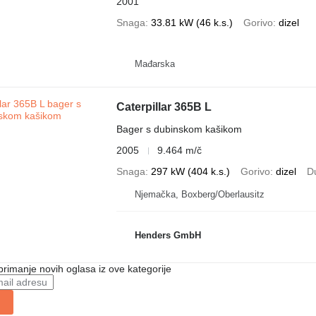
2001
Snaga
33.81 kW (46 k.s.)
Gorivo
dizel
Mađarska
Caterpillar 365B L
Bager s dubinskom kašikom
2005
9.464 m/č
Snaga
297 kW (404 k.s.)
Gorivo
dizel
D
Njemačka, Boxberg/Oberlausitz
Henders GmbH
 primanje novih oglasa iz ove kategorije