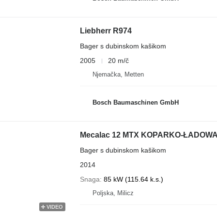
Liebherr R974
Bager s dubinskom kašikom
2005
20 m/č
Njemačka, Metten
Bosch Baumaschinen GmbH
Mecalac 12 MTX KOPARKO-ŁADOWAR
Bager s dubinskom kašikom
2014
Snaga
85 kW (115.64 k.s.)
Poljska, Milicz
VIDEO