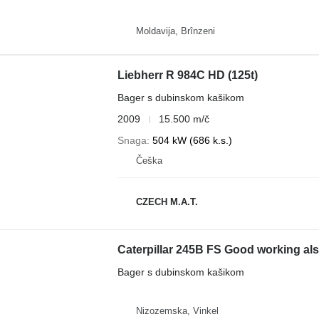
Moldavija, Brînzeni
Liebherr R 984C HD (125t)
Bager s dubinskom kašikom
2009
15.500 m/č
Snaga
504 kW (686 k.s.)
Češka
CZECH M.A.T.
Caterpillar 245B FS Good working also
Bager s dubinskom kašikom
Nizozemska, Vinkel