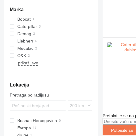
Marka
Bobcat
Caterpillar
Demag
245
Liebherr
365
PC
Mecalac
R-series
O&K
12
prikaži sve
714
RH
EC
Lokacija
Pretraga po radijusu
Pretplatite se na
Bosna i Hercegovina
Evropa
Potpišite se
druge
Njemačka