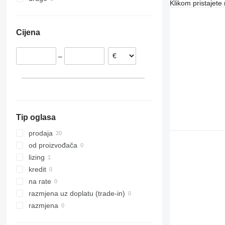
Klikom pristajet
Češka
Moldavija
Poljska
Čile
Cijena
Francuska
Nizozemska
–
Italija
Mađarska
Belgija
Tip oglasa
prodaja
od proizvođača
lizing
kredit
na rate
razmjena uz doplatu (trade-in)
razmjena