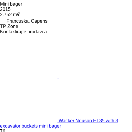
Mini bager
2015
2.752 m/č
Francuska, Capens
TP Zone
Kontaktirajte prodavca
Wacker Neuson ET35 with 3
excavator buckets mini bager
76