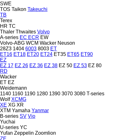
SWE
TOS
Taikon
Takeuchi
TB
Terex
HR
TC
Thaler
Thwaites
Volvo
A-series
EC
ECR
EW
Volvo-ABG
WCM
Wacker Neuson
28Z3
1404
6003
8003
ET
ET16
ET18
ET20
ET24
ET35
ET65
ET90
EZ
EZ 17
EZ 26
EZ 36
EZ 38
EZ 50
EZ 53
EZ 80
RD
Wacker
ET
EZ
Weidemann
1140
1160
1190
1280
1390
3070
3080
T-series
Wolf
XCMG
XE
XG
XR
XTM
Yamaha
Yanmar
B-series
SV
Vio
Yuchai
U-series
YC
Yufan
Zeppelin
Zoomlion
ZE