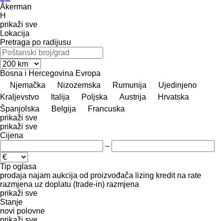
Åkerman
H
prikaži sve
Lokacija
Pretraga po radijusu
Bosna i Hercegovina
Evropa
Njemačka
Nizozemska
Rumunija
Ujedinjeno
Kraljevstvo
Italija
Poljska
Austrija
Hrvatska
Španjolska
Belgija
Francuska
prikaži sve
prikaži sve
Cijena
–
Tip oglasa
prodaja
najam
aukcija
od proizvođača
lizing
kredit
na rate
razmjena uz doplatu (trade-in)
razmjena
prikaži sve
Stanje
novi
polovne
prikaži sve