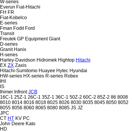
W-series
Everun
Fiat-Hitachi
FH
FR
Fiat-Kobelco
E-series
Fman
Fodit
Ford
Transit
Freutek
GP Equipment
Giant
D-series
Granit
Hanix
H-series
Harley-Davidson
Hidromek
Hightop
Hitachi
EX
ZX
Zaxis
Hitachi-Sumitomo
Huayee
Hytec
Hyundai
HW-series
HX-series
R-series
Robex
IHI
IS
Ihimer
Infront
JCB
16C-1
25Z-1
26C-1
35Z-1
36C-1
50Z-2
60C-2
85Z-2
86
8008
8010
8014
8016
8018
8025
8026
8030
8035
8045
8050
8052
8055
8056
8060
8065
8080
8085
JS
JZ
JPC
CT
HT
KV
PC
John Deere
Kato
HD