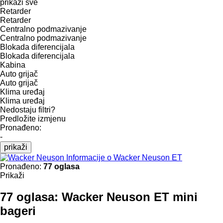
prikaži sve
Retarder
Retarder
Centralno podmazivanje
Centralno podmazivanje
Blokada diferencijala
Blokada diferencijala
Kabina
Auto grijač
Auto grijač
Klima uređaj
Klima uređaj
Nedostaju filtri?
Predložite izmjenu
Pronađeno:
-
prikaži
Informacije o Wacker Neuson ET
Pronađeno:
77 oglasa
Prikaži
77 oglasa:
Wacker Neuson ET mini
bageri