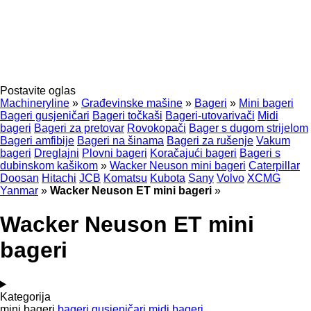
Postavite oglas
Machineryline
»
Građevinske mašine
»
Bageri
»
Mini bageri
Bageri gusjeničari
Bageri točkaši
Bageri-utovarivači
Midi
bageri
Bageri za pretovar
Rovokopači
Bager s dugom strijelom
Bageri amfibije
Bageri na šinama
Bageri za rušenje
Vakum
bageri
Dreglajni
Plovni bageri
Koračajući bageri
Bageri s
dubinskom kašikom
»
Wacker Neuson mini bageri
Caterpillar
Doosan
Hitachi
JCB
Komatsu
Kubota
Sany
Volvo
XCMG
Yanmar
»
Wacker Neuson ET mini bageri
»
Wacker Neuson ET mini
bageri
Kategorija
mini bageri
bageri gusjeničari
midi bageri