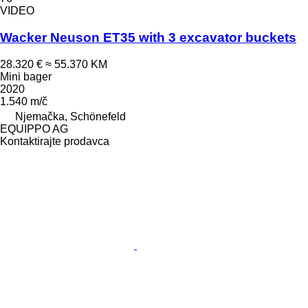
VIDEO
Wacker Neuson ET35 with 3 excavator buckets
28.320 €
≈ 55.370 KM
Mini bager
2020
1.540 m/č
Njemačka, Schönefeld
EQUIPPO AG
Kontaktirajte prodavca