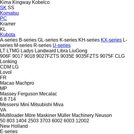
Kima
Kingway
Kobelco
SK
SS
Komatsu
PC
Kramer
KL
Kubota
A-series
B-series
GL-series
K-series
KH-series
KX-series
L-
series
M-series
R-series
U-series
LT
LTMG
Ladys
Landward
Libra
LiuGong
906F
9017
9018
9027FZTS
9035E
9035FZTS
9075F
CLG
Lonking
CDM
LG
Lovol
FR
Macao
Machpro
MP
Massey Ferguson
Mecalac
6
8
714
Messersi
Mini
Mitsubishi
Miva
VA
Multiloader
Möre Maskiner
Müller Machinery
Neuson
50
803
1404
2503
3703
6002
6003
12002
New Holland
E-series