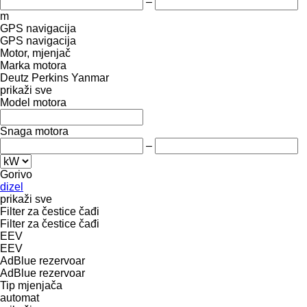
–
m
GPS navigacija
GPS navigacija
Motor, mjenjač
Marka motora
Deutz
Perkins
Yanmar
prikaži sve
Model motora
Snaga motora
–
Gorivo
dizel
prikaži sve
Filter za čestice čađi
Filter za čestice čađi
EEV
EEV
AdBlue rezervoar
AdBlue rezervoar
Tip mјenjača
automat