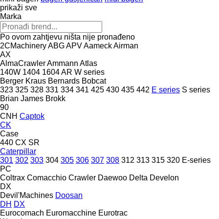
prikaži sve
Marka
Po ovom zahtjevu ništa nije pronađeno
2CMachinery
ABG
APV
Aameck
Airman
AX
AlmaCrawler
Ammann
Atlas
140W
1404
1604
AR
W series
Berger Kraus
Bernards
Bobcat
323
325
328
331
334
341
425
430
435
442
E series
S series
Brian James
Brokk
90
CNH
Captok
CK
Case
440
CX
SR
Caterpillar
301
302
303
304
305
306
307
308
312
313
315
320
E-series
PC
Coltrax
Comacchio
Crawler
Daewoo
Delta
Develon
DX
Devil'Machines
Doosan
DH
DX
Eurocomach
Euromacchine
Eurotrac