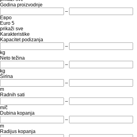
Godina proizvodnje
–
Евро
Euro 5
prikaži sve
Karakteristike
Kapacitet podizanja
–
kg
Neto težina
–
kg
Širina
–
m
Radnih sati
–
m/č
Dubina kopanja
–
m
Radijus kopanja