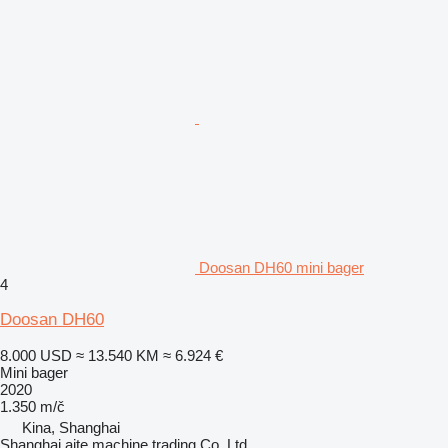
Doosan DH60 mini bager
4
Doosan DH60
8.000 USD
≈ 13.540 KM
≈ 6.924 €
Mini bager
2020
1.350 m/č
Kina, Shanghai
Shanghai aite machine trading Co.,Ltd