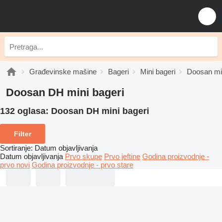
Građevinske mašine
Bageri
Mini bageri
Doosan min
Doosan DH mini bageri
132 oglasa:
Doosan DH mini bageri
Filter
Sortiranje
:
Datum objavljivanja
Datum objavljivanja
Prvo skupe
Prvo jeftine
Godina proizvodnje -
prvo novi
Godina proizvodnje - prvo stare