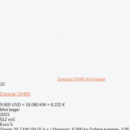
Doosan DH60 mini bager
10
Doosan DH60
9.500 USD
≈ 16.080 KM
≈ 8.222 €
Mini bager
2023
512 m/č
Euro 5
Snaga
39.7 kW (54.01 k.s.)
Nosivost
6.000 kg
Dubina kopanja
3,85