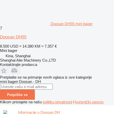
Doosan DH55 mini bager
7
Doosan DH55
8.500 USD
≈ 14.380 KM
≈ 7.357 €
Mini bager
Kina, Shanghai
Shanghai Aite Machinery Co.,LTD
Kontaktirajte prodavca
Pretplatite se na primanje novih oglasa iz ove kategorije
mini bageri
Doosan - DH
Potpišite se
Klikom pristajete na našu
politiku privatnosti
i
korisnički ugovor
.
Informacije o Doosan DH