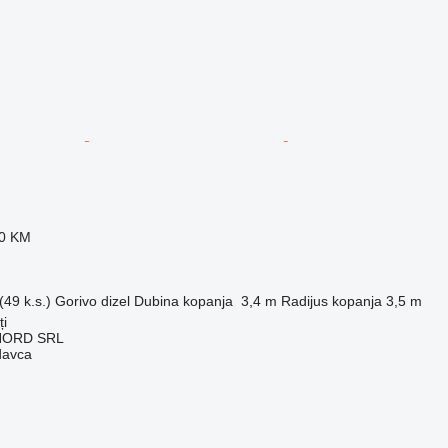
50 KM
49 k.s.)
Gorivo
dizel
Dubina kopanja
3,4 m
Radijus kopanja
3,5 m
ți
NORD SRL
davca