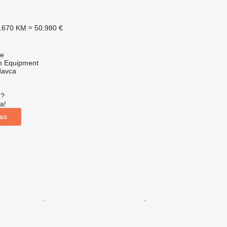
9.670 KM
≈ 50.980 €
ne
on Equipment
davca
u?
a!
las