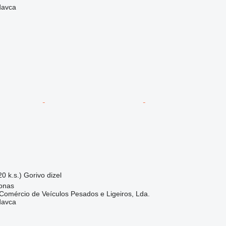
davca
0 k.s.)
Gorivo
dizel
Donas
mércio de Veículos Pesados e Ligeiros, Lda.
davca