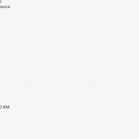
V
davca
90 KM