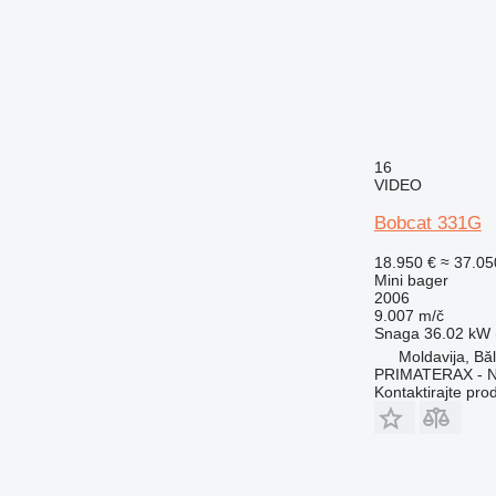
16
VIDEO
Bobcat 331G
18.950 €
≈ 37.0
Mini bager
2006
9.007 m/č
Snaga
36.02 kW (
Moldavija, Băl
PRIMATERAX - 
Kontaktirajte pro