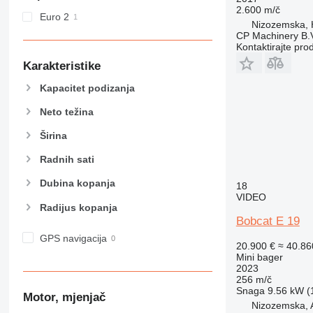
2.600 m/č
Euro 2
Nizozemska, 
CP Machinery B.
Kontaktirajte pro
Karakteristike
Kapacitet podizanja
Neto težina
Širina
Radnih sati
Dubina kopanja
18
VIDEO
Radijus kopanja
Bobcat E 19
GPS navigacija
20.900 €
≈ 40.8
Mini bager
2023
256 m/č
Snaga
9.56 kW (1
Motor, mjenjač
Nizozemska, 