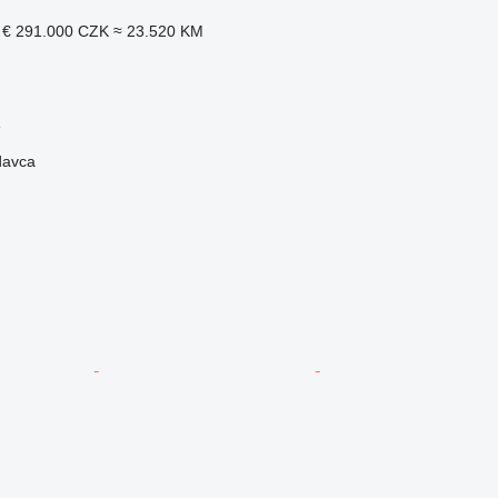
 €
291.000 CZK
≈ 23.520 KM
ě
davca