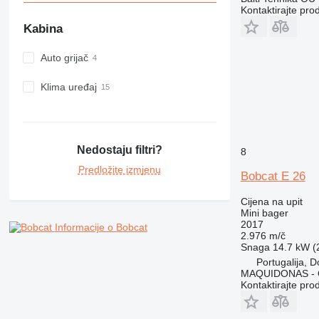
Kontaktirajte pro
Kabina
Auto grijač
Klima uređaj
Nedostaju filtri?
8
Predložite izmjenu
Bobcat E 26
Cijena na upit
Mini bager
2017
Informacije o Bobcat
2.976 m/č
Snaga
14.7 kW (2
Portugalija, 
MAQUIDONAS - Co
Kontaktirajte pro