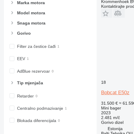
Krommenhoek B
Marka motora
Kontaktirajte pro
Model motora
Snaga motora
Gorivo
Filter za čestice čađi
EEV
AdBlue rezervoar
18
Tip mјenjača
Bobcat E50z
Retarder
31.500 €
≈ 61.5
Mini bager
Centralno podmazivanje
2023
2.481 m/č
Blokada diferencijala
Gorivo
dizel
Estonija
Balti Tehnika OU