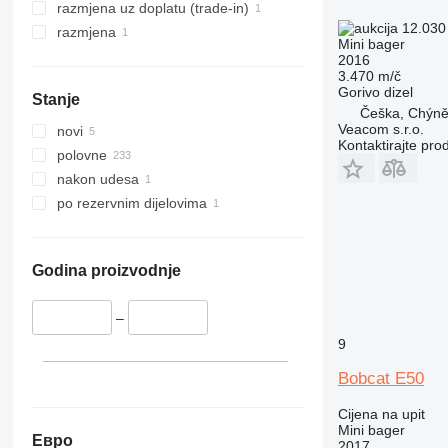
razmjena uz doplatu (trade-in)
12.030
razmjena
Mini bager
2016
3.470 m/č
Gorivo
dizel
Stanje
Češka, Chýn
Veacom s.r.o.
novi
Kontaktirajte pro
polovne
nakon udesa
po rezervnim dijelovima
Godina proizvodnje
–
9
Bobcat E50
Cijena na upit
Mini bager
Евро
2017