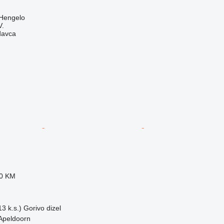
Hengelo
V.
davca
60 KM
3 k.s.)
Gorivo
dizel
Apeldoorn