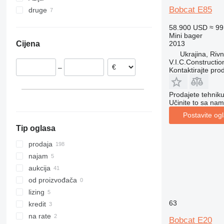
Bobcat E85
druge
Francuska
Kina
8026
E25
Nizozemska
Izrael
Ukrajina
8030
E26
58.900 USD
≈ 9
Italija
Moldavija
8035
E27
Mini bager
2013
Cijena
Ujedinjeno Kraljevstvo
Čile
8045
E32
Ukrajina, Riv
Belgija
8050
E34
V.I.C.Constructi
–
Kontaktirajte pro
Španjolska
8052
E35
Poljska
8055
E45
prikaži sve
Prodajete tehnik
8056
E50
Učinite to sa nam
8060
E55
Postavite og
8065
E60
Tip oglasa
8080
E62
8085
E85
prodaja
JS
najam
JZ
aukcija
od proizvođača
lizing
63
kredit
na rate
Bobcat E20