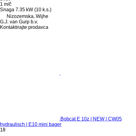
1 m/č
Snaga
7.35 kW (10 k.s.)
Nizozemska, Wijhe
G.J. van Gurp b.v.
Kontaktirajte prodavca
Bobcat E 10z | NEW | CW05
hydraulisch | E10 mini bager
18