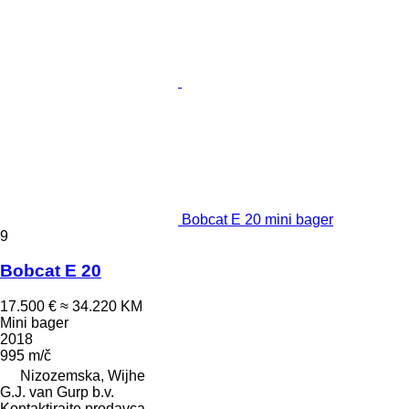
Bobcat E 20 mini bager
9
Bobcat E 20
17.500 €
≈ 34.220 KM
Mini bager
2018
995 m/č
Nizozemska, Wijhe
G.J. van Gurp b.v.
Kontaktirajte prodavca