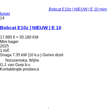
Bobcat E10z | NIEUW | E 10 mini
bager
14
Bobcat E10z | NIEUW | E 10
17.995 €
≈ 35.180 KM
Mini bager
2025
1 m/č
Snaga
7.35 kW (10 k.s.)
Gorivo
dizel
Nizozemska, Wijhe
G.J. van Gurp b.v.
Kontaktirajte prodavca