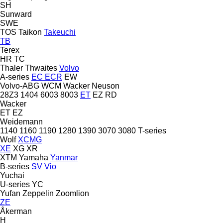
SH
Sunward
SWE
TOS
Taikon
Takeuchi
TB
Terex
HR
TC
Thaler
Thwaites
Volvo
A-series
EC
ECR
EW
Volvo-ABG
WCM
Wacker Neuson
28Z3
1404
6003
8003
ET
EZ
RD
Wacker
ET
EZ
Weidemann
1140
1160
1190
1280
1390
3070
3080
T-series
Wolf
XCMG
XE
XG
XR
XTM
Yamaha
Yanmar
B-series
SV
Vio
Yuchai
U-series
YC
Yufan
Zeppelin
Zoomlion
ZE
Åkerman
H