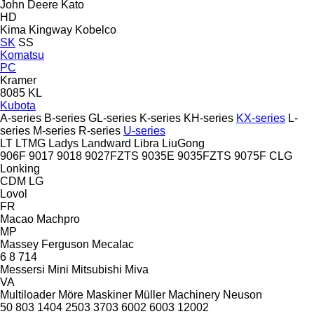
John Deere
Kato
HD
Kima
Kingway
Kobelco
SK
SS
Komatsu
PC
Kramer
8085
KL
Kubota
A-series
B-series
GL-series
K-series
KH-series
KX-series
L-
series
M-series
R-series
U-series
LT
LTMG
Ladys
Landward
Libra
LiuGong
906F
9017
9018
9027FZTS
9035E
9035FZTS
9075F
CLG
Lonking
CDM
LG
Lovol
FR
Macao
Machpro
MP
Massey Ferguson
Mecalac
6
8
714
Messersi
Mini
Mitsubishi
Miva
VA
Multiloader
Möre Maskiner
Müller Machinery
Neuson
50
803
1404
2503
3703
6002
6003
12002