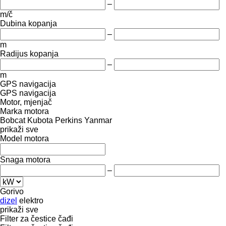
–
m/č
Dubina kopanja
–
m
Radijus kopanja
–
m
GPS navigacija
GPS navigacija
Motor, mjenjač
Marka motora
Bobcat
Kubota
Perkins
Yanmar
prikaži sve
Model motora
Snaga motora
–
Gorivo
dizel
elektro
prikaži sve
Filter za čestice čađi