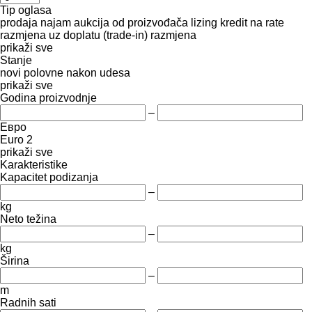
Tip oglasa
prodaja
najam
aukcija
od proizvođača
lizing
kredit
na rate
razmjena uz doplatu (trade-in)
razmjena
prikaži sve
Stanje
novi
polovne
nakon udesa
prikaži sve
Godina proizvodnje
–
Евро
Euro 2
prikaži sve
Karakteristike
Kapacitet podizanja
–
kg
Neto težina
–
kg
Širina
–
m
Radnih sati