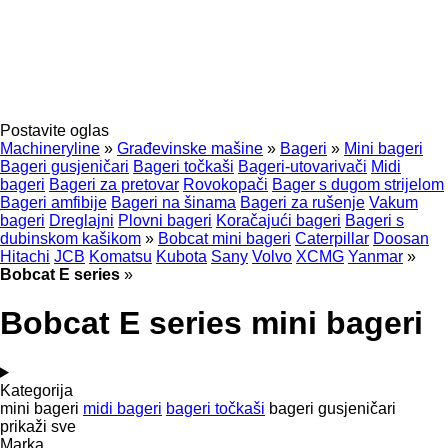
Postavite oglas
Machineryline
»
Građevinske mašine
»
Bageri
»
Mini bageri
Bageri gusjeničari
Bageri točkaši
Bageri-utovarivači
Midi
bageri
Bageri za pretovar
Rovokopači
Bager s dugom strijelom
Bageri amfibije
Bageri na šinama
Bageri za rušenje
Vakum
bageri
Dreglajni
Plovni bageri
Koračajući bageri
Bageri s
dubinskom kašikom
»
Bobcat mini bageri
Caterpillar
Doosan
Hitachi
JCB
Komatsu
Kubota
Sany
Volvo
XCMG
Yanmar
»
Bobcat E series
»
Bobcat E series mini bageri
Kategorija
mini bageri
midi bageri
bageri točkaši
bageri gusjeničari
prikaži sve
Marka