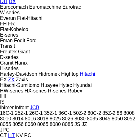
DH
DX
Eurocomach
Euromacchine
Eurotrac
W-series
Everun
Fiat-Hitachi
FH
FR
Fiat-Kobelco
E-series
Fman
Fodit
Ford
Transit
Freutek
Giant
D-series
Granit
Hanix
H-series
Harley-Davidson
Hidromek
Hightop
Hitachi
EX
ZX
Zaxis
Hitachi-Sumitomo
Huayee
Hytec
Hyundai
HW-series
HX-series
R-series
Robex
IHI
IS
Ihimer
Infront
JCB
16C-1
25Z-1
26C-1
35Z-1
36C-1
50Z-2
60C-2
85Z-2
86
8008
8010
8014
8016
8018
8025
8026
8030
8035
8045
8050
8052
8055
8056
8060
8065
8080
8085
JS
JZ
JPC
CT
HT
KV
PC