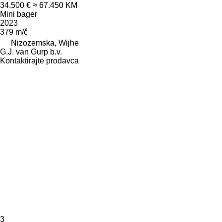
34.500 €
≈ 67.450 KM
Mini bager
2023
379 m/č
Nizozemska, Wijhe
G.J. van Gurp b.v.
Kontaktirajte prodavca
3