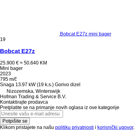
Bobcat E27z mini bager
19
Bobcat E27z
25.900 €
≈ 50.640 KM
Mini bager
2023
795 m/č
Snaga
13.97 kW (19 k.s.)
Gorivo
dizel
Nizozemska, Winterswijk
Hofman Trading & Service B.V.
Kontaktirajte prodavca
Pretplatite se na primanje novih oglasa iz ove kategorije
Potpišite se
Klikom pristajete na našu
politiku privatnosti
i
korisnički ugovor
.