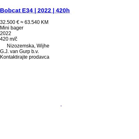
Bobcat E34 | 2022 | 420h
32.500 €
≈ 63.540 KM
Mini bager
2022
420 m/č
Nizozemska, Wijhe
G.J. van Gurp b.v.
Kontaktirajte prodavca