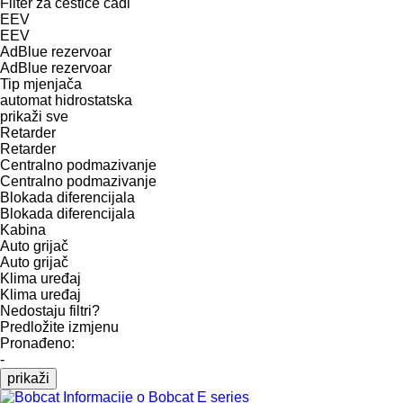
Filter za čestice čađi
EEV
EEV
AdBlue rezervoar
AdBlue rezervoar
Tip mјenjača
automat
hidrostatska
prikaži sve
Retarder
Retarder
Centralno podmazivanje
Centralno podmazivanje
Blokada diferencijala
Blokada diferencijala
Kabina
Auto grijač
Auto grijač
Klima uređaj
Klima uređaj
Nedostaju filtri?
Predložite izmjenu
Pronađeno:
-
prikaži
Informacije o Bobcat E series