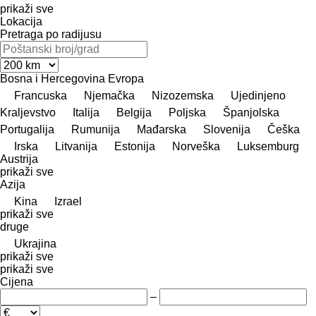
prikaži sve
Lokacija
Pretraga po radijusu
Bosna i Hercegovina
Evropa
Francuska
Njemačka
Nizozemska
Ujedinjeno
Kraljevstvo
Italija
Belgija
Poljska
Španjolska
Portugalija
Rumunija
Mađarska
Slovenija
Češka
Irska
Litvanija
Estonija
Norveška
Luksemburg
Austrija
prikaži sve
Azija
Kina
Izrael
prikaži sve
druge
Ukrajina
prikaži sve
prikaži sve
Cijena
–