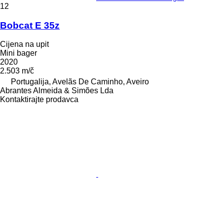
12
Bobcat E 35z
Cijena na upit
Mini bager
2020
2.503 m/č
Portugalija, Avelãs De Caminho, Aveiro
Abrantes Almeida & Simões Lda
Kontaktirajte prodavca