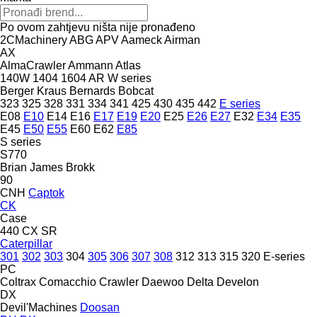
Po ovom zahtjevu ništa nije pronađeno
2CMachinery
ABG
APV
Aameck
Airman
AX
AlmaCrawler
Ammann
Atlas
140W
1404
1604
AR
W series
Berger Kraus
Bernards
Bobcat
323
325
328
331
334
341
425
430
435
442
E series
E08
E10
E14
E16
E17
E19
E20
E25
E26
E27
E32
E34
E35
E45
E50
E55
E60
E62
E85
S series
S770
Brian James
Brokk
90
CNH
Captok
CK
Case
440
CX
SR
Caterpillar
301
302
303
304
305
306
307
308
312
313
315
320
E-series
PC
Coltrax
Comacchio
Crawler
Daewoo
Delta
Develon
DX
Devil'Machines
Doosan