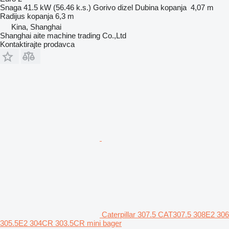
Snaga
41.5 kW (56.46 k.s.)
Gorivo
dizel
Dubina kopanja
4,07 m
Radijus kopanja
6,3 m
Kina, Shanghai
Shanghai aite machine trading Co.,Ltd
Kontaktirajte prodavca
Caterpillar 307.5 CAT307.5 308E2 306
305.5E2 304CR 303.5CR mini bager