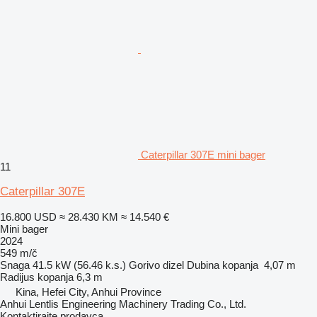
Caterpillar 307E mini bager
11
Caterpillar 307E
16.800 USD
≈ 28.430 KM
≈ 14.540 €
Mini bager
2024
549 m/č
Snaga
41.5 kW (56.46 k.s.)
Gorivo
dizel
Dubina kopanja
4,07 m
Radijus kopanja
6,3 m
Kina, Hefei City, Anhui Province
Anhui Lentlis Engineering Machinery Trading Co., Ltd.
Kontaktirajte prodavca