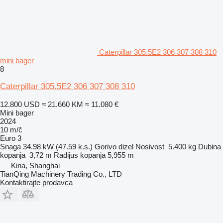
Caterpillar 305.5E2 306 307 308 310
mini bager
8
Caterpillar 305.5E2 306 307 308 310
12.800 USD
≈ 21.660 KM
≈ 11.080 €
Mini bager
2024
10 m/č
Euro 3
Snaga
34.98 kW (47.59 k.s.)
Gorivo
dizel
Nosivost
5.400 kg
Dubina
kopanja
3,72 m
Radijus kopanja
5,955 m
Kina, Shanghai
TianQing Machinery Trading Co., LTD
Kontaktirajte prodavca