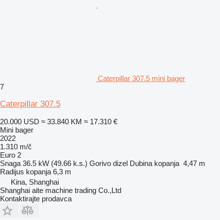
Caterpillar 307.5 mini bager
7
Caterpillar 307.5
20.000 USD
≈ 33.840 KM
≈ 17.310 €
Mini bager
2022
1.310 m/č
Euro 2
Snaga
36.5 kW (49.66 k.s.)
Gorivo
dizel
Dubina kopanja
4,47 m
Radijus kopanja
6,3 m
Kina, Shanghai
Shanghai aite machine trading Co.,Ltd
Kontaktirajte prodavca