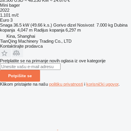
28.500 USD
≈ 48.230 KM
≈ 24.670 €
Mini bager
2022
1.101 m/č
Euro 3
Snaga
36.5 kW (49.66 k.s.)
Gorivo
dizel
Nosivost
7.000 kg
Dubina
kopanja
4,047 m
Radijus kopanja
6,297 m
Kina, Shanghai
TianQing Machinery Trading Co., LTD
Kontaktirajte prodavca
Pretplatite se na primanje novih oglasa iz ove kategorije
Potpišite se
Klikom pristajete na našu
politiku privatnosti
i
korisnički ugovor
.