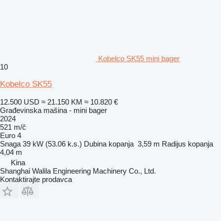
Kobelco SK55 mini bager
10
Kobelco SK55
12.500 USD
≈ 21.150 KM
≈ 10.820 €
Građevinska mašina - mini bager
2024
521 m/č
Euro 4
Snaga
39 kW (53.06 k.s.)
Dubina kopanja
3,59 m
Radijus kopanja
4,04 m
Kina
Shanghai Walila Engineering Machinery Co., Ltd.
Kontaktirajte prodavca