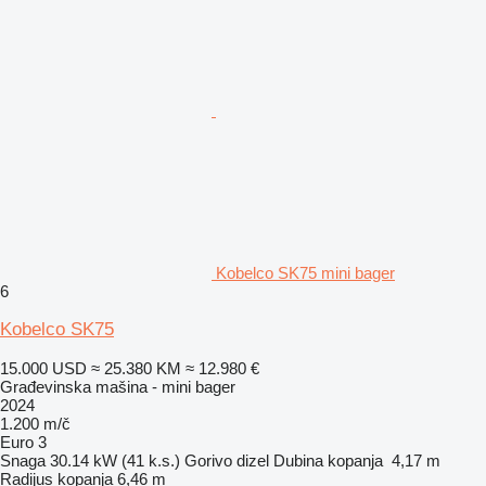
Kobelco SK75 mini bager
6
Kobelco SK75
15.000 USD
≈ 25.380 KM
≈ 12.980 €
Građevinska mašina - mini bager
2024
1.200 m/č
Euro 3
Snaga
30.14 kW (41 k.s.)
Gorivo
dizel
Dubina kopanja
4,17 m
Radijus kopanja
6,46 m