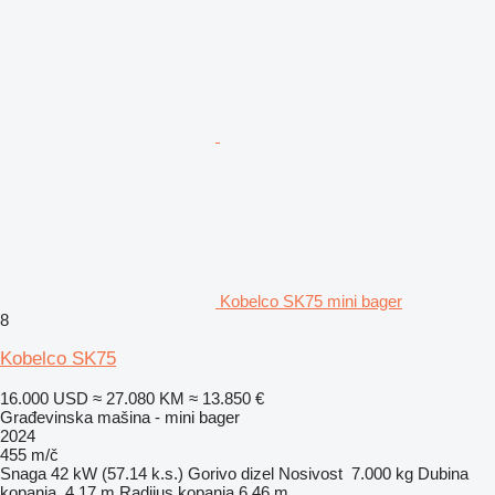
Kobelco SK75 mini bager
8
Kobelco SK75
16.000 USD
≈ 27.080 KM
≈ 13.850 €
Građevinska mašina - mini bager
2024
455 m/č
Snaga
42 kW (57.14 k.s.)
Gorivo
dizel
Nosivost
7.000 kg
Dubina
kopanja
4,17 m
Radijus kopanja
6,46 m