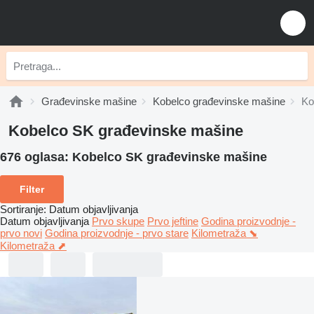
Građevinske mašine
Kobelco građevinske mašine
Ko
Kobelco SK građevinske mašine
676 oglasa:
Kobelco SK građevinske mašine
Filter
Sortiranje
:
Datum objavljivanja
Datum objavljivanja
Prvo skupe
Prvo jeftine
Godina proizvodnje -
prvo novi
Godina proizvodnje - prvo stare
Kilometraža ⬊
Kilometraža ⬈