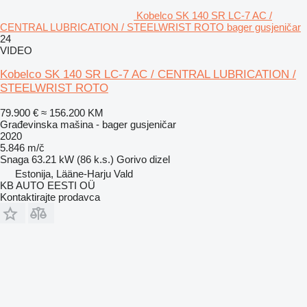
Kobelco SK 140 SR LC-7 AC /
CENTRAL LUBRICATION / STEELWRIST ROTO bager gusjeničar
24
VIDEO
Kobelco SK 140 SR LC-7 AC / CENTRAL LUBRICATION /
STEELWRIST ROTO
79.900 €
≈ 156.200 KM
Građevinska mašina - bager gusjeničar
2020
5.846 m/č
Snaga
63.21 kW (86 k.s.)
Gorivo
dizel
Estonija, Lääne-Harju Vald
KB AUTO EESTI OÜ
Kontaktirajte prodavca