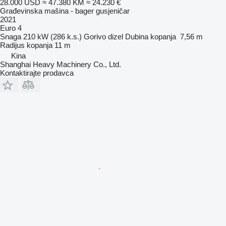
28.000 USD
≈ 47.380 KM
≈ 24.230 €
Građevinska mašina - bager gusjeničar
2021
Euro 4
Snaga
210 kW (286 k.s.)
Gorivo
dizel
Dubina kopanja
7,56 m
Radijus kopanja
11 m
Kina
Shanghai Heavy Machinery Co., Ltd.
Kontaktirajte prodavca