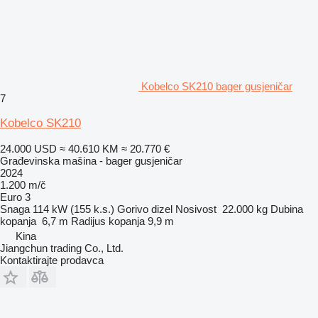
Kobelco SK210 bager gusjeničar
7
Kobelco SK210
24.000 USD
≈ 40.610 KM
≈ 20.770 €
Građevinska mašina - bager gusjeničar
2024
1.200 m/č
Euro 3
Snaga
114 kW (155 k.s.)
Gorivo
dizel
Nosivost
22.000 kg
Dubina
kopanja
6,7 m
Radijus kopanja
9,9 m
Kina
Jiangchun trading Co., Ltd.
Kontaktirajte prodavca