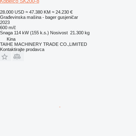
Kobelco SK200-8
28.000 USD
≈ 47.380 KM
≈ 24.230 €
Građevinska mašina - bager gusjeničar
2023
600 m/č
Snaga
114 kW (155 k.s.)
Nosivost
21.300 kg
Kina
TAIHE MACHINERY TRADE CO.,LIMITED
Kontaktirajte prodavca