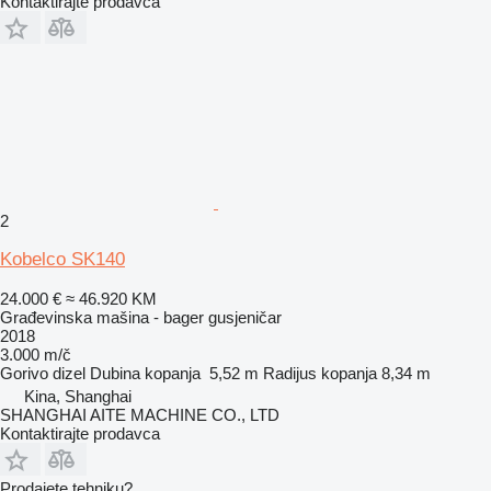
Kontaktirajte prodavca
2
Kobelco SK140
24.000 €
≈ 46.920 KM
Građevinska mašina - bager gusjeničar
2018
3.000 m/č
Gorivo
dizel
Dubina kopanja
5,52 m
Radijus kopanja
8,34 m
Kina, Shanghai
SHANGHAI AITE MACHINE CO., LTD
Kontaktirajte prodavca
Prodajete tehniku?