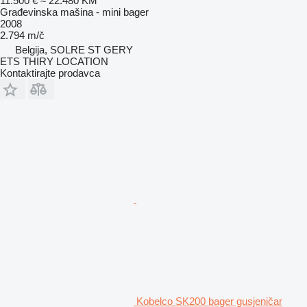
11.500 €
≈ 22.480 KM
Građevinska mašina - mini bager
2008
2.794 m/č
Belgija, SOLRE ST GERY
ETS THIRY LOCATION
Kontaktirajte prodavca
Kobelco SK200 bager gusjeničar