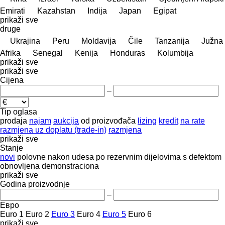
Emirati
Kazahstan
Indija
Japan
Egipat
prikaži sve
druge
Ukrajina
Peru
Moldavija
Čile
Tanzanija
Južna
Afrika
Senegal
Kenija
Honduras
Kolumbija
prikaži sve
prikaži sve
Cijena
–
Tip oglasa
prodaja
najam
aukcija
od proizvođača
lizing
kredit
na rate
razmjena uz doplatu (trade-in)
razmjena
prikaži sve
Stanje
novi
polovne
nakon udesa
po rezervnim dijelovima
s defektom
obnovljena
demonstraciona
prikaži sve
Godina proizvodnje
–
Евро
Euro 1
Euro 2
Euro 3
Euro 4
Euro 5
Euro 6
prikaži sve