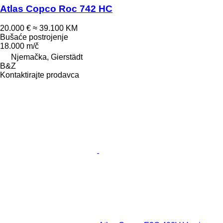
Atlas Copco Roc 742 HC
20.000 €
≈ 39.100 KM
Bušaće postrojenje
18.000 m/č
Njemačka, Gierstädt
B&Z
Kontaktirajte prodavca