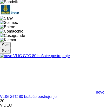
Sve
Sve
novo
VLIG GTC 80 bušaće postrojenje
20
VIDEO