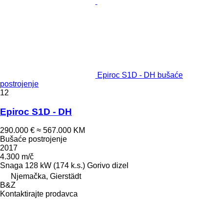
Epiroc S1D - DH bušaće
postrojenje
12
Epiroc S1D - DH
290.000 €
≈ 567.000 KM
Bušaće postrojenje
2017
4.300 m/č
Snaga
128 kW (174 k.s.)
Gorivo
dizel
Njemačka, Gierstädt
B&Z
Kontaktirajte prodavca