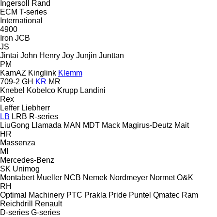
Ingersoll Rand
ECM
T-series
International
4900
Iron
JCB
JS
Jintai
John Henry
Joy
Junjin
Junttan
PM
KamAZ
Kinglink
Klemm
709-2
GH
KR
MR
Knebel
Kobelco
Krupp
Landini
Rex
Leffer
Liebherr
LB
LRB
R-series
LiuGong
Llamada
MAN
MDT
Mack
Magirus-Deutz
Mait
HR
Massenza
MI
Mercedes-Benz
SK
Unimog
Montabert
Mueller
NCB
Nemek
Nordmeyer
Normet
O&K
RH
Optimal Machinery
PTC
Prakla
Pride
Puntel
Qmatec
Ram
Reichdrill
Renault
D-series
G-series