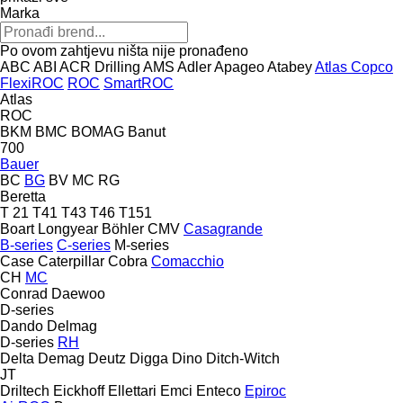
Marka
Po ovom zahtjevu ništa nije pronađeno
ABC
ABI
ACR Drilling
AMS
Adler
Apageo
Atabey
Atlas Copco
FlexiROC
ROC
SmartROC
Atlas
ROC
BKM
BMC
BOMAG
Banut
700
Bauer
BC
BG
BV
MC
RG
Beretta
T 21
T41
T43
T46
T151
Boart Longyear
Böhler
CMV
Casagrande
B-series
C-series
M-series
Case
Caterpillar
Cobra
Comacchio
CH
MC
Conrad
Daewoo
D-series
Dando
Delmag
D-series
RH
Delta
Demag
Deutz
Digga
Dino
Ditch-Witch
JT
Driltech
Eickhoff
Ellettari
Emci
Enteco
Epiroc