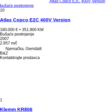
Atlas Copco E2C 400V Version
bušaće postrojenje
10
Atlas Copco E2C 400V Version
180.000 €
≈ 351.900 KM
Bušaće postrojenje
2007
2.957 m/č
Njemačka, Gierstädt
B&Z
Kontaktirajte prodavca
1
Klemm KR806