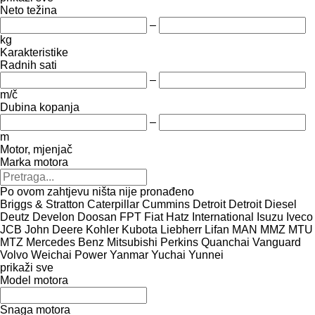
Neto težina
–
kg
Karakteristike
Radnih sati
–
m/č
Dubina kopanja
–
m
Motor, mjenjač
Marka motora
Po ovom zahtjevu ništa nije pronađeno
Briggs & Stratton
Caterpillar
Cummins
Detroit
Detroit Diesel
Deutz
Develon
Doosan
FPT
Fiat
Hatz
International
Isuzu
Iveco
JCB
John Deere
Kohler
Kubota
Liebherr
Lifan
MAN
MMZ
MTU
MTZ
Mercedes Benz
Mitsubishi
Perkins
Quanchai
Vanguard
Volvo
Weichai Power
Yanmar
Yuchai
Yunnei
prikaži sve
Model motora
Snaga motora