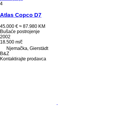
4
Atlas Copco D7
45.000 €
≈ 87.980 KM
Bušaće postrojenje
2002
18.500 m/č
Njemačka, Gierstädt
B&Z
Kontaktirajte prodavca