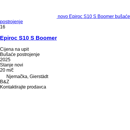
novo Epiroc S10 S Boomer bušaće
postrojenje
16
Epiroc S10 S Boomer
Cijena na upit
Bušaće postrojenje
2025
Stanje
novi
20 m/č
Njemačka, Gierstädt
B&Z
Kontaktirajte prodavca