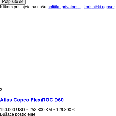
Potpišite se
Klikom pristajete na našu
politiku privatnosti
i
korisnički ugovor
.
3
Atlas Copco FlexiROC D60
150.000 USD
≈ 253.800 KM
≈ 129.800 €
Bušaće postrojenje