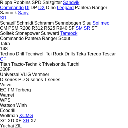
Rippa
Robbins
SPD
Salzgitter
Sandvik
Commando
DI
DP
DX
Dino
Leopard
Pantera
Ranger
Sanrock
Sany
SR
Schaeff
Schmidt
Schramm
Sennebogen
Sisu
Soilmec
CM
PSM
R208
R312
R625
R940
SF
SM
SR
ST
Soiltek
Stonepower
Sunward
Tamrock
Commando
Pantera
Ranger
Scout
Tatra
148
Techno Drill
Tecniwell
Tei Rock Drills
Teka
Teredo
Tescar
CF
Titan
Tracto-Technik
Trivelsonda
Turchi
300F
Universal
VLIG
Vermeer
D-series
PD
S-series
T-series
Volvo
EC
FM
Terberg
Wamet
WPS
Watson
Wirth
Ecodrill
Woltman
XCMG
XC
XD
XE
XR
XZ
Yuchai
ZIL