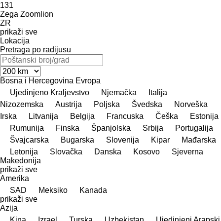
131
Zega
Zoomlion
ZR
prikaži sve
Lokacija
Pretraga po radijusu
Bosna i Hercegovina
Evropa
Ujedinjeno Kraljevstvo
Njemačka
Italija
Nizozemska
Austrija
Poljska
Švedska
Norveška
Irska
Litvanija
Belgija
Francuska
Češka
Estonija
Rumunija
Finska
Španjolska
Srbija
Portugalija
Švајcarska
Bugarska
Slovenija
Kipar
Mađarska
Letonija
Slovačka
Danska
Kosovo
Sjeverna
Makedonija
prikaži sve
Amerika
SAD
Meksiko
Kanada
prikaži sve
Azija
Kina
Izrael
Turska
Uzbekistan
Ujedinjeni Arapski