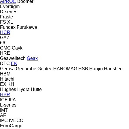
AirROC
Boomer
Everdigm
D-series
Fraste
FS
XL
Fundex
Furukawa
HCR
GAZ
66
GMC
Gayk
HRE
Geawelltech
Geax
DTC
EK
Gemsa
Geoprobe
Geotec
HANOMAG
HSB
Hanjin
Hausherr
HBM
Hitachi
EX
KH
Hughes
Hydra
Hütte
HBR
ICE
IFA
L-series
IMT
AF
IPC
IVECO
EuroCargo