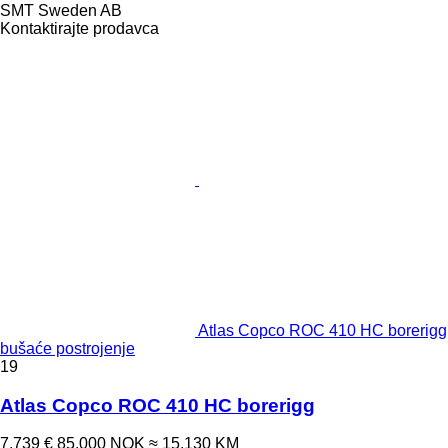
SMT Sweden AB
Kontaktirajte prodavca
Atlas Copco ROC 410 HC borerigg
bušaće postrojenje
19
Atlas Copco ROC 410 HC borerigg
7.739 €
85.000 NOK
≈ 15.130 KM