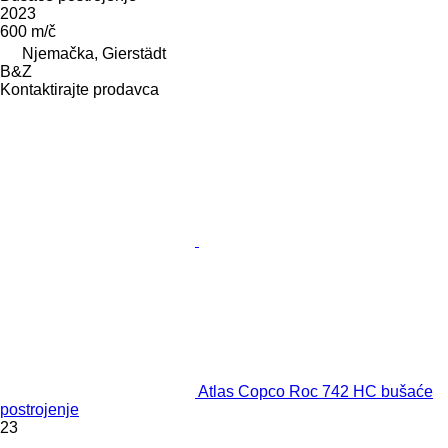
2023
600 m/č
Njemačka, Gierstädt
B&Z
Kontaktirajte prodavca
Atlas Copco Roc 742 HC bušaće
postrojenje
23