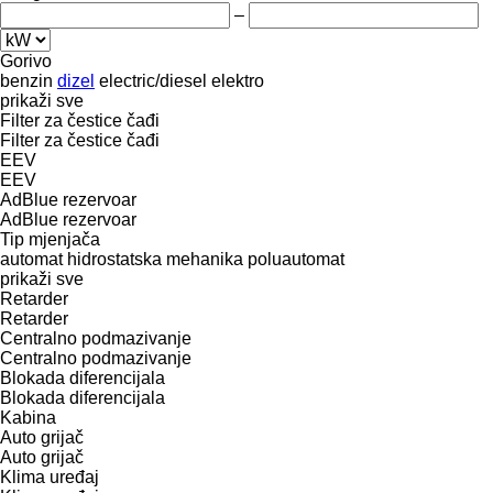
–
Gorivo
benzin
dizel
electric/diesel
elektro
prikaži sve
Filter za čestice čađi
Filter za čestice čađi
EEV
EEV
AdBlue rezervoar
AdBlue rezervoar
Tip mјenjača
automat
hidrostatska
mehanika
poluautomat
prikaži sve
Retarder
Retarder
Centralno podmazivanje
Centralno podmazivanje
Blokada diferencijala
Blokada diferencijala
Kabina
Auto grijač
Auto grijač
Klima uređaj