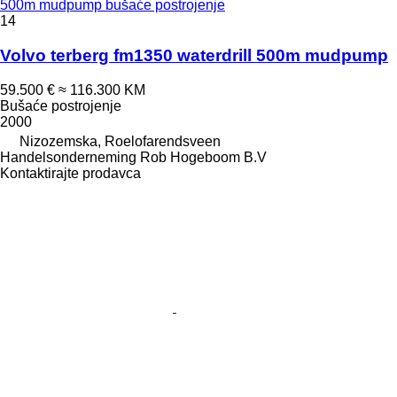
500m mudpump bušaće postrojenje
14
Volvo terberg fm1350 waterdrill 500m mudpump
59.500 €
≈ 116.300 KM
Bušaće postrojenje
2000
Nizozemska, Roelofarendsveen
Handelsonderneming Rob Hogeboom B.V
Kontaktirajte prodavca