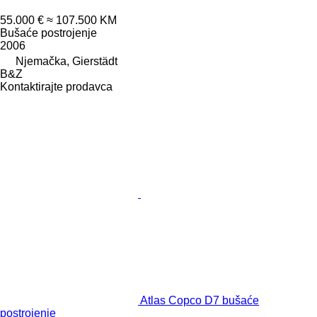
55.000 €
≈ 107.500 KM
Bušaće postrojenje
2006
Njemačka, Gierstädt
B&Z
Kontaktirajte prodavca
Atlas Copco D7 bušaće
postrojenje