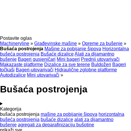
Postavite oglas
Machineryline
»
Građevinske mašine
»
Opreme za bušenje
»
Bušaća postrojenja
Mašine za pobijanje šipova
Horizontalna
bušeća postrojenja
Bušaće dizalice
Alati za dijamantno
bušenje
Bageri gusjeničari
Mini bageri
Prednji utovarivači
Makazaste platforme
Dizalice za sve terene
Buldožeri
Bageri
točkaši
Bageri-utovarivači
Hidraulične zglobne platforme
Autodizalice
Mini utovarivači
»
Bušaća postrojenja
Kategorija
bušaća postrojenja
mašine za pobijanje šipova
horizontalna
bušeća postrojenja
bušaće dizalice
alati za dijamantno
bušenje
agregati za deparafinizaciju bušotine
prikaži sve