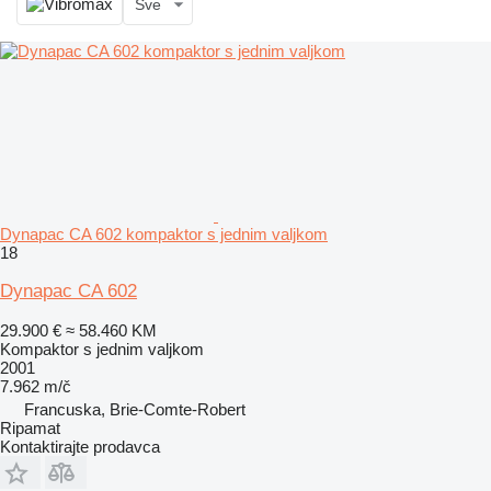
Sve
Dynapac CA 602 kompaktor s jednim valjkom
18
Dynapac CA 602
29.900 €
≈ 58.460 KM
Kompaktor s jednim valjkom
2001
7.962 m/č
Francuska, Brie-Comte-Robert
Ripamat
Kontaktirajte prodavca