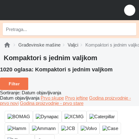
Građevinske mašine
Valjci
Kompaktori s jednim valj
Kompaktori s jednim valjkom
1020 oglasa:
Kompaktori s jednim valjkom
Filter
Sortiranje
:
Datum objavljivanja
Datum objavljivanja
Prvo skupe
Prvo jeftine
Godina proizvodnje -
prvo novi
Godina proizvodnje - prvo stare