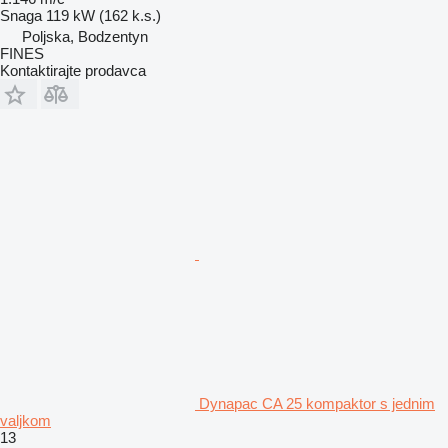
Snaga
119 kW (162 k.s.)
Poljska, Bodzentyn
FINES
Kontaktirajte prodavca
Dynapac CA 25 kompaktor s jednim
valjkom
13