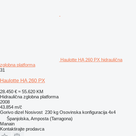
Haulotte HA 260 PX hidraulična
zglobna platforma
31
Haulotte HA 260 PX
28.450 €
≈ 55.620 KM
Hidraulična zglobna platforma
2008
43.854 m/č
Gorivo
dizel
Nosivost
230 kg
Osovinska konfiguracija
4x4
Španjolska, Amposta (Tarragona)
Manain
Kontaktirajte prodavca