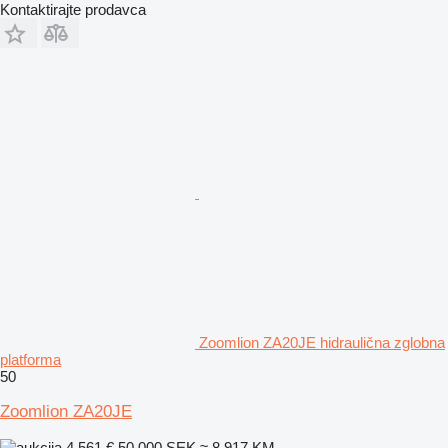
Kontaktirajte prodavca
Zoomlion ZA20JE hidraulična zglobna
platforma
50
Zoomlion ZA20JE
4.561 €
50.000 SEK
≈ 8.917 KM