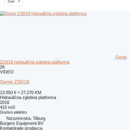
Sve
Genie
Z33/18 hidraulična zglobna platforma
26
VIDEO
Genie Z33/18
13.950 €
≈ 27.270 KM
Hidraulična zglobna platforma
2016
415 m/č
Gorivo
elektro
Nizozemska, Tilburg
Burgers Equipment BV
Kontaktirajte prodavca