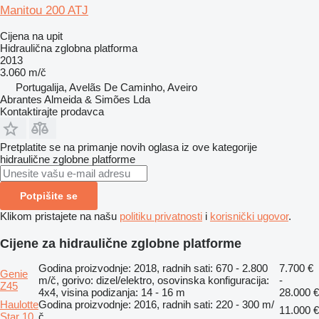
Manitou 200 ATJ
Cijena na upit
Hidraulična zglobna platforma
2013
3.060 m/č
Portugalija, Avelãs De Caminho, Aveiro
Abrantes Almeida & Simões Lda
Kontaktirajte prodavca
Pretplatite se na primanje novih oglasa iz ove kategorije
hidraulične zglobne platforme
Potpišite se
Klikom pristajete na našu
politiku privatnosti
i
korisnički ugovor
.
Cijene za hidraulične zglobne platforme
Godina proizvodnje: 2018, radnih sati: 670 - 2.800
7.700 €
Genie
m/č, gorivo: dizel/elektro, osovinska konfiguracija:
-
Z45
4x4, visina podizanja: 14 - 16 m
28.000 €
Haulotte
Godina proizvodnje: 2016, radnih sati: 220 - 300 m/
11.000 €
Star 10
č