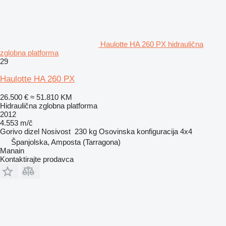
Haulotte HA 260 PX hidraulična
zglobna platforma
29
Haulotte HA 260 PX
26.500 €
≈ 51.810 KM
Hidraulična zglobna platforma
2012
4.553 m/č
Gorivo
dizel
Nosivost
230 kg
Osovinska konfiguracija
4x4
Španjolska, Amposta (Tarragona)
Manain
Kontaktirajte prodavca