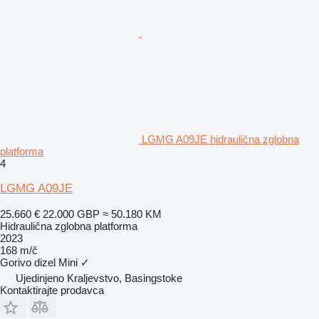
LGMG A09JE hidraulična zglobna
platforma
4
LGMG A09JE
25.660 €
22.000 GBP
≈ 50.180 KM
Hidraulična zglobna platforma
2023
168 m/č
Gorivo
dizel
Mini
✓
Ujedinjeno Kraljevstvo, Basingstoke
Kontaktirajte prodavca