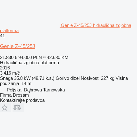
Genie Z-45/25J hidraulična zglobna
platforma
41
Genie Z-45/25J
21.830 €
94.000 PLN
≈ 42.680 KM
Hidraulična zglobna platforma
2016
3.416 m/č
Snaga
35.8 kW (48.71 k.s.)
Gorivo
dizel
Nosivost
227 kg
Visina
podizanja
14 m
Poljska, Dąbrowa Tarnowska
Firma Drosam
Kontaktirajte prodavca