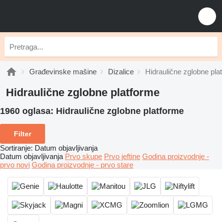
Građevinske mašine
Dizalice
Hidraulične zglobne pla
Hidraulične zglobne platforme
1960 oglasa:
Hidraulične zglobne platforme
Filter
Sortiranje
:
Datum objavljivanja
Datum objavljivanja
Prvo skupe
Prvo jeftine
Godina proizvodnje -
prvo novi
Godina proizvodnje - prvo stare