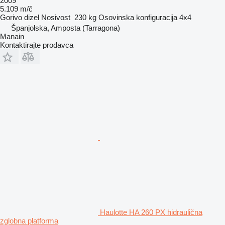
2009
5.109 m/č
Gorivo
dizel
Nosivost
230 kg
Osovinska konfiguracija
4x4
Španjolska, Amposta (Tarragona)
Manain
Kontaktirajte prodavca
Haulotte HA 260 PX hidraulična
zglobna platforma