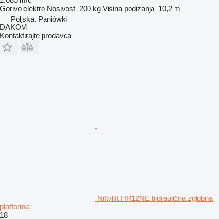
1.085 m/č
Gorivo
elektro
Nosivost
200 kg
Visina podizanja
10,2 m
Poljska, Paniówki
DAKOM
Kontaktirajte prodavca
Niftylift HR12NE hidraulična zglobna
platforma
18