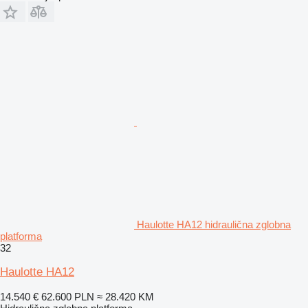
Haulotte HA12 hidraulična zglobna
platforma
32
Haulotte HA12
14.540 €
62.600 PLN
≈ 28.420 KM