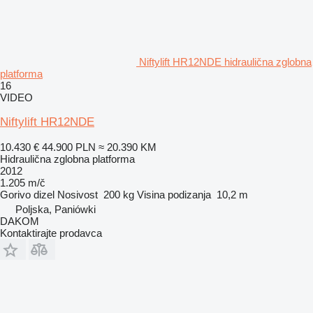
Niftylift HR12NDE hidraulična zglobna
platforma
16
VIDEO
Niftylift HR12NDE
10.430 €
44.900 PLN
≈ 20.390 KM
Hidraulična zglobna platforma
2012
1.205 m/č
Gorivo
dizel
Nosivost
200 kg
Visina podizanja
10,2 m
Poljska, Paniówki
DAKOM
Kontaktirajte prodavca