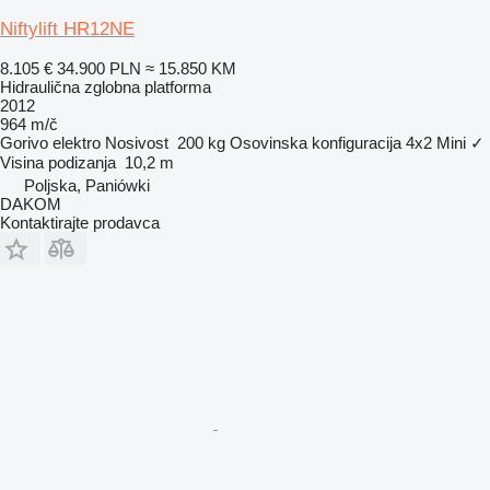
Niftylift HR12NE
8.105 €
34.900 PLN
≈ 15.850 KM
Hidraulična zglobna platforma
2012
964 m/č
Gorivo
elektro
Nosivost
200 kg
Osovinska konfiguracija
4x2
Mini
✓
Visina podizanja
10,2 m
Poljska, Paniówki
DAKOM
Kontaktirajte prodavca