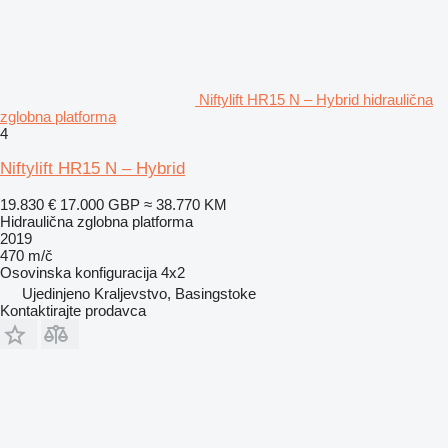
Niftylift HR15 N – Hybrid hidraulična
zglobna platforma
4
Niftylift HR15 N – Hybrid
19.830 €
17.000 GBP
≈ 38.770 KM
Hidraulična zglobna platforma
2019
470 m/č
Osovinska konfiguracija
4x2
Ujedinjeno Kraljevstvo, Basingstoke
Kontaktirajte prodavca