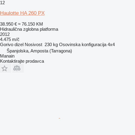
12
Haulotte HA 260 PX
38.950 €
≈ 76.150 KM
Hidraulična zglobna platforma
2012
4.475 m/č
Gorivo
dizel
Nosivost
230 kg
Osovinska konfiguracija
4x4
Španjolska, Amposta (Tarragona)
Manain
Kontaktirajte prodavca