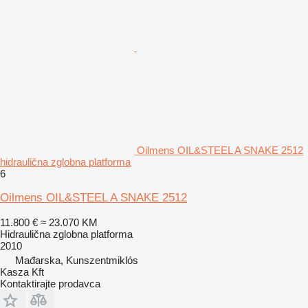
Oilmens OIL&STEEL A SNAKE 2512
hidraulična zglobna platforma
6
Oilmens OIL&STEEL A SNAKE 2512
11.800 €
≈ 23.070 KM
Hidraulična zglobna platforma
2010
Mađarska, Kunszentmiklós
Kasza Kft
Kontaktirajte prodavca