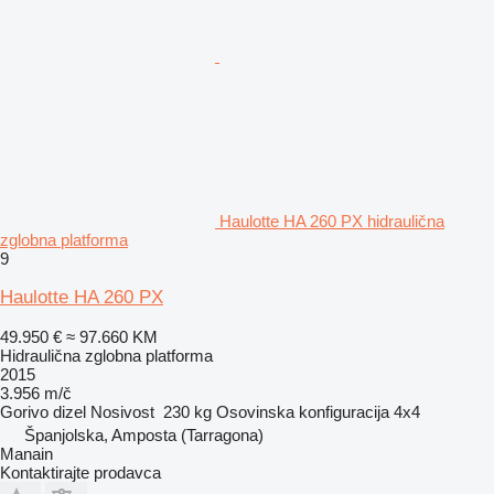
Haulotte HA 260 PX hidraulična
zglobna platforma
9
Haulotte HA 260 PX
49.950 €
≈ 97.660 KM
Hidraulična zglobna platforma
2015
3.956 m/č
Gorivo
dizel
Nosivost
230 kg
Osovinska konfiguracija
4x4
Španjolska, Amposta (Tarragona)
Manain
Kontaktirajte prodavca