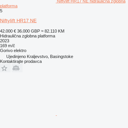
Niftylift HR17 NE hidraulična zglobna
platforma
5
Niftylift HR17 NE
42.000 €
36.000 GBP
≈ 82.110 KM
Hidraulična zglobna platforma
2023
169 m/č
Gorivo
elektro
Ujedinjeno Kraljevstvo, Basingstoke
Kontaktirajte prodavca