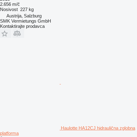
2.656 m/č
Nosivost
227 kg
Austrija, Salzburg
SMK Vermietungs GmbH
Kontaktirajte prodavca
Haulotte HA12CJ hidraulična zglobna
platforma