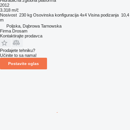
Hidraulična zglobna platforma
2012
3.318 m/č
Nosivost
230 kg
Osovinska konfiguracija
4x4
Visina podizanja
10,4
m
Poljska, Dąbrowa Tarnowska
Firma Drosam
Kontaktirajte prodavca
Prodajete tehniku?
Učinite to sa nama!
Postavite oglas