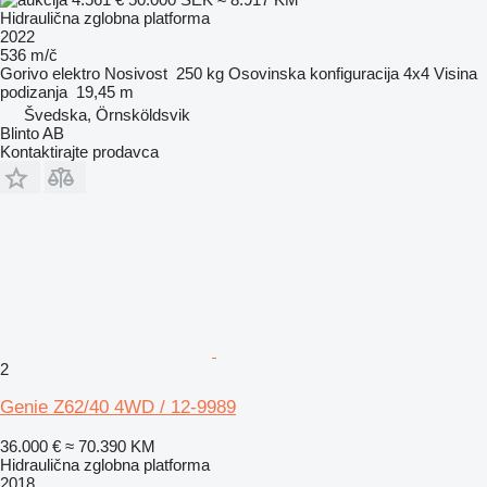
Hidraulična zglobna platforma
2022
536 m/č
Gorivo
elektro
Nosivost
250 kg
Osovinska konfiguracija
4x4
Visina
podizanja
19,45 m
Švedska, Örnsköldsvik
Blinto AB
Kontaktirajte prodavca
2
Genie Z62/40 4WD / 12-9989
36.000 €
≈ 70.390 KM
Hidraulična zglobna platforma
2018