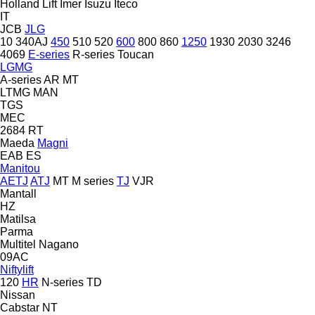
Holland Lift
Imer
Isuzu
Iteco
IT
JCB
JLG
10
340AJ
450
510
520
600
800
860
1250
1930
2030
3246
4069
E-series
R-series
Toucan
LGMG
A-series
AR
MT
LTMG
MAN
TGS
MEC
2684 RT
Maeda
Magni
EAB
ES
Manitou
AETJ
ATJ
MT
M series
TJ
VJR
Mantall
HZ
Matilsa
Parma
Multitel
Nagano
09AC
Niftylift
120
HR
N-series
TD
Nissan
Cabstar
NT