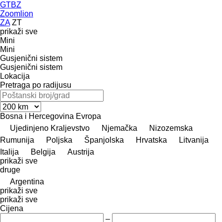
GTBZ
Zoomlion
ZA
ZT
prikaži sve
Mini
Mini
Gusjenični sistem
Gusjenični sistem
Lokacija
Pretraga po radijusu
Bosna i Hercegovina
Evropa
Ujedinjeno Kraljevstvo
Njemačka
Nizozemska
Rumunija
Poljska
Španjolska
Hrvatska
Litvanija
Italija
Belgija
Austrija
prikaži sve
druge
Argentina
prikaži sve
prikaži sve
Cijena
–