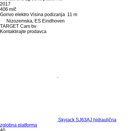
2017
406 m/č
Gorivo
elektro
Visina podizanja
11 m
Nizozemska, ES Eindhoven
TARGET Cars bv
Kontaktirajte prodavca
Skyjack SJ63AJ hidraulična
zglobna platforma
40