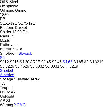
Oil & Steel
Octopussy
Oilmens
Omme
1830
PB
S151-19E
S175-19E
Platform Basket
Spider 18.90 Pro
Renault
Master
Ruthmann
Bluelift SA18
Sinoboom
Skyjack
SJ
SJ12
SJ16
SJ 30 ARJE
SJ 45
SJ 46
SJ 63
SJ 85 AJ
SJ 3219
SJ 3226
SJ 4626
SJ 6832
SJ 8831
SJ III 3219
Snorkel
A-series
Socage
Sunward
Terex
TA
Teupen
LEO23GT
UpRight
AB
SL
Wumag
XCMG