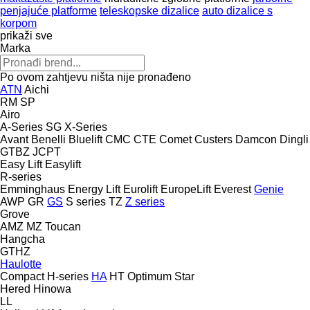
penjajuće platforme
teleskopske dizalice
auto dizalice s
korpom
prikaži sve
Marka
Po ovom zahtjevu ništa nije pronađeno
ATN
Aichi
RM
SP
Airo
A-Series
SG
X-Series
Avant
Benelli
Bluelift
CMC
CTE
Comet
Custers
Damcon
Dingli
GTBZ
JCPT
Easy Lift
Easylift
R-series
Emminghaus
Energy Lift
Eurolift
EuropeLift
Everest
Genie
AWP
GR
GS
S series
TZ
Z series
Grove
AMZ
MZ
Toucan
Hangcha
GTHZ
Haulotte
Compact
H-series
HA
HT
Optimum
Star
Hered
Hinowa
LL