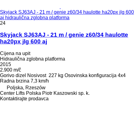
Skyjack SJ63AJ - 21 m / genie z60/34 haulotte ha20px jlg 600
aj hidraulična zglobna platforma
24
Skyjack SJ63AJ - 21 m / genie z60/34 haulotte
ha20px jlg 600 aj
Cijena na upit
Hidraulična zglobna platforma
2015
2.900 m/č
Gorivo
dizel
Nosivost
227 kg
Osovinska konfiguracija
4x4
Radna brzina
7,3 km/h
Poljska, Rzeszów
Center Lifts Polska Piotr Kaszowski sp. k.
Kontaktirajte prodavca