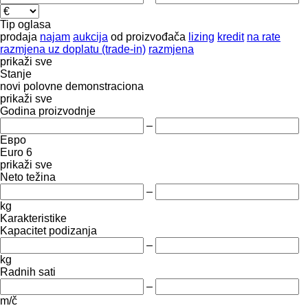
Tip oglasa
prodaja
najam
aukcija
od proizvođača
lizing
kredit
na rate
razmjena uz doplatu (trade-in)
razmjena
prikaži sve
Stanje
novi
polovne
demonstraciona
prikaži sve
Godina proizvodnje
–
Евро
Euro 6
prikaži sve
Neto težina
–
kg
Karakteristike
Kapacitet podizanja
–
kg
Radnih sati
–
m/č