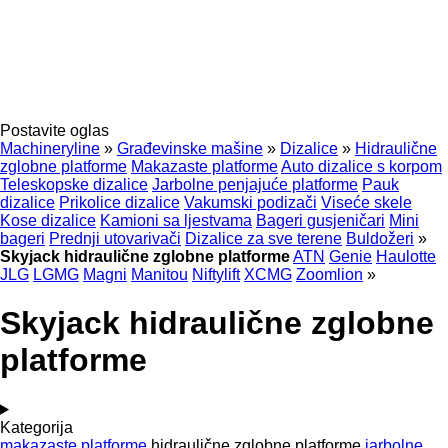
Postavite oglas
Machineryline
»
Građevinske mašine
»
Dizalice
»
Hidraulične
zglobne platforme
Makazaste platforme
Auto dizalice s korpom
Teleskopske dizalice
Jarbolne penjajuće platforme
Pauk
dizalice
Prikolice dizalice
Vakumski podizači
Viseće skele
Kose dizalice
Kamioni sa ljestvama
Bageri gusjeničari
Mini
bageri
Prednji utovarivači
Dizalice za sve terene
Buldožeri
»
Skyjack hidraulične zglobne platforme
ATN
Genie
Haulotte
JLG
LGMG
Magni
Manitou
Niftylift
XCMG
Zoomlion
»
Skyjack hidraulične zglobne
platforme
Kategorija
makazaste platforme
hidraulične zglobne platforme
jarbolne