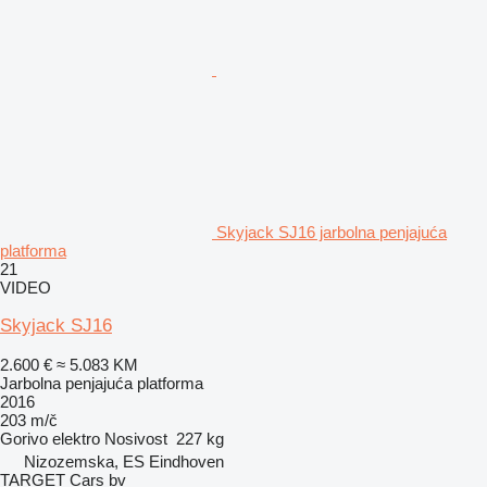
Skyjack SJ16 jarbolna penjajuća
platforma
21
VIDEO
Skyjack SJ16
2.600 €
≈ 5.083 KM
Jarbolna penjajuća platforma
2016
203 m/č
Gorivo
elektro
Nosivost
227 kg
Nizozemska, ES Eindhoven
TARGET Cars bv