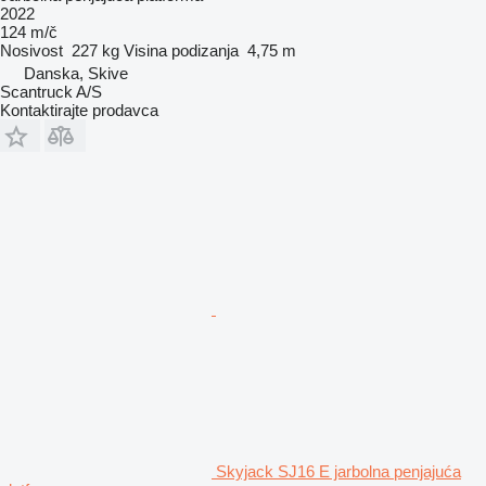
2022
124 m/č
Nosivost
227 kg
Visina podizanja
4,75 m
Danska, Skive
Scantruck A/S
Kontaktirajte prodavca
Skyjack SJ16 E jarbolna penjajuća