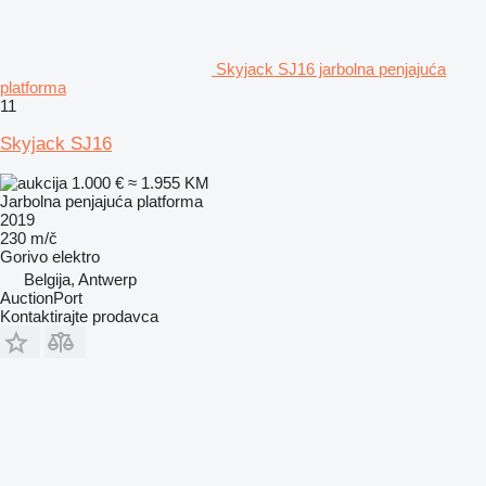
Skyjack SJ16 jarbolna penjajuća
platforma
11
Skyjack SJ16
1.000 €
≈ 1.955 KM
Jarbolna penjajuća platforma
2019
230 m/č
Gorivo
elektro
Belgija, Antwerp
AuctionPort
Kontaktirajte prodavca