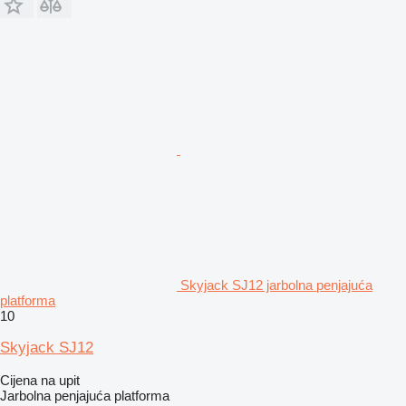
Skyjack SJ12 jarbolna penjajuća
platforma
10
Skyjack SJ12
Cijena na upit
Jarbolna penjajuća platforma