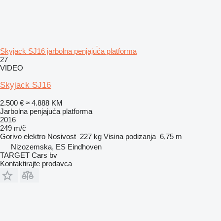
Skyjack SJ16 jarbolna penjajuća platforma
27
VIDEO
Skyjack SJ16
2.500 €
≈ 4.888 KM
Jarbolna penjajuća platforma
2016
249 m/č
Gorivo
elektro
Nosivost
227 kg
Visina podizanja
6,75 m
Nizozemska, ES Eindhoven
TARGET Cars bv
Kontaktirajte prodavca