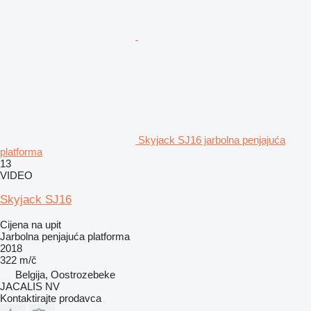
Skyjack SJ16 jarbolna penjajuća
platforma
13
VIDEO
Skyjack SJ16
Cijena na upit
Jarbolna penjajuća platforma
2018
322 m/č
Belgija, Oostrozebeke
JACALIS NV
Kontaktirajte prodavca