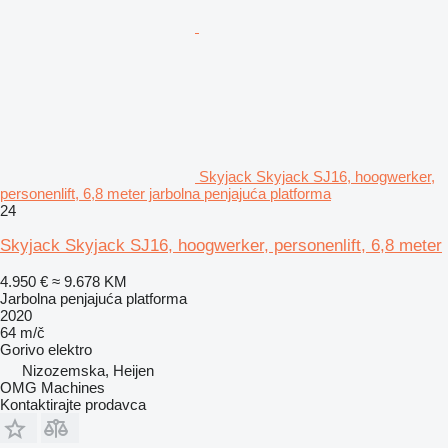
Skyjack Skyjack SJ16, hoogwerker,
personenlift, 6,8 meter jarbolna penjajuća platforma
24
Skyjack Skyjack SJ16, hoogwerker, personenlift, 6,8 meter
4.950 €
≈ 9.678 KM
Jarbolna penjajuća platforma
2020
64 m/č
Gorivo
elektro
Nizozemska, Heijen
OMG Machines
Kontaktirajte prodavca