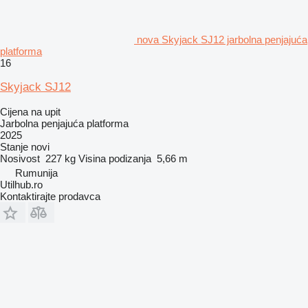
nova Skyjack SJ12 jarbolna penjajuća
platforma
16
Skyjack SJ12
Cijena na upit
Jarbolna penjajuća platforma
2025
Stanje
novi
Nosivost
227 kg
Visina podizanja
5,66 m
Rumunija
Utilhub.ro
Kontaktirajte prodavca