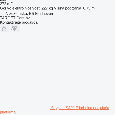
272 m/č
Gorivo
elektro
Nosivost
227 kg
Visina podizanja
6,75 m
Nizozemska, ES Eindhoven
TARGET Cars bv
Kontaktirajte prodavca
Skyjack SJ20 E jarbolna penjajuća
platforma