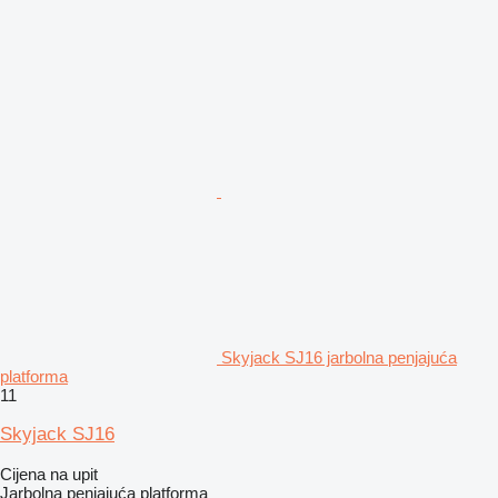
Skyjack SJ16 jarbolna penjajuća
platforma
11
Skyjack SJ16
Cijena na upit
Jarbolna penjajuća platforma