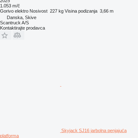
2025
1.053 m/č
Gorivo
elektro
Nosivost
227 kg
Visina podizanja
3,66 m
Danska, Skive
Scantruck A/S
Kontaktirajte prodavca
Skyjack SJ16 jarbolna penjajuća
platforma