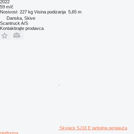
2022
59 m/č
Nosivost
227 kg
Visina podizanja
5,65 m
Danska, Skive
Scantruck A/S
Kontaktirajte prodavca
Skyjack SJ16 E jarbolna penjajuća
platforma