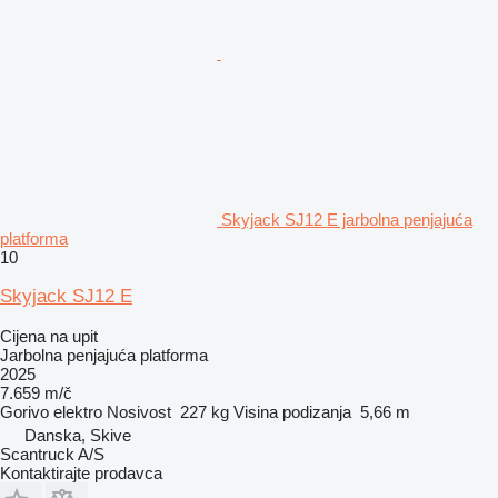
Skyjack SJ12 E jarbolna penjajuća
platforma
10
Skyjack SJ12 E
Cijena na upit
Jarbolna penjajuća platforma
2025
7.659 m/č
Gorivo
elektro
Nosivost
227 kg
Visina podizanja
5,66 m
Danska, Skive
Scantruck A/S
Kontaktirajte prodavca