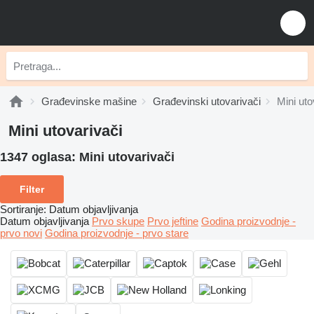
Građevinske mašine
Građevinski utovarivači
Mini uto
Mini utovarivači
1347 oglasa:
Mini utovarivači
Filter
Sortiranje
:
Datum objavljivanja
Datum objavljivanja
Prvo skupe
Prvo jeftine
Godina proizvodnje -
prvo novi
Godina proizvodnje - prvo stare