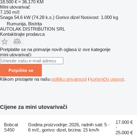
18.500 €
≈ 36.170 KM
Mini utovarivač
7.150 m/č
Snaga
54.6 kW (74.28 k.s.)
Gorivo
dizel
Nosivost
1.000 kg
Rumunija, Bistrița
AUTOLAK DISTRIBUTION SRL
Kontaktirajte prodavca
Pretplatite se na primanje novih oglasa iz ove kategorije
mini utovarivači
Potpišite se
Klikom pristajete na našu
politiku privatnosti
i
korisnički ugovor
.
Cijene za mini utovarivači
17.000 €
Bobcat
Godina proizvodnje: 2026, radnih sati: 5 -
-
S450
6 m/č, gorivo: dizel, brzina: 15 km/h
25.000 €