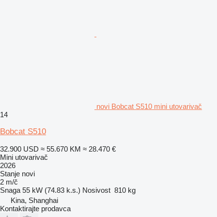
novi Bobcat S510 mini utovarivač
14
Bobcat S510
32.900 USD
≈ 55.670 KM
≈ 28.470 €
Mini utovarivač
2026
Stanje
novi
2 m/č
Snaga
55 kW (74.83 k.s.)
Nosivost
810 kg
Kina, Shanghai
Kontaktirajte prodavca