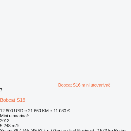
Bobcat S16 mini utovarivač
7
Bobcat S16
12.800 USD
≈ 21.660 KM
≈ 11.080 €
Mini utovarivač
2013
5.248 m/č
Snaga
36.4 kW (49.52 k.s.)
Gorivo
dizel
Nosivost
2.573 kg
Brzina