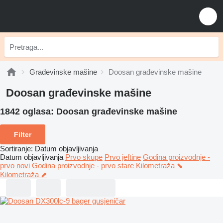
Građevinske mašine
Doosan građevinske mašine
Doosan građevinske mašine
1842 oglasa:
Doosan građevinske mašine
Filter
Sortiranje
:
Datum objavljivanja
Datum objavljivanja
Prvo skupe
Prvo jeftine
Godina proizvodnje -
prvo novi
Godina proizvodnje - prvo stare
Kilometraža ⬊
Kilometraža ⬈