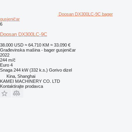
Doosan DX300LC-9C bager
gusjeničar
6
Doosan DX300LC-9C
38.000 USD
≈ 64.710 KM
≈ 33.090 €
Građevinska mašina - bager gusjeničar
2022
244 m/č
Euro 4
Snaga
244 kW (332 k.s.)
Gorivo
dizel
Kina, Shanghai
KAMEI MACHINERY CO. LTD
Kontaktirajte prodavca