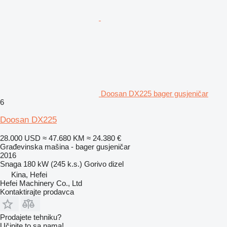
Doosan DX225 bager gusjeničar
6
Doosan DX225
28.000 USD
≈ 47.680 KM
≈ 24.380 €
Građevinska mašina - bager gusjeničar
2016
Snaga
180 kW (245 k.s.)
Gorivo
dizel
Kina, Hefei
Hefei Machinery Co., Ltd
Kontaktirajte prodavca
Prodajete tehniku?
Učinite to sa nama!