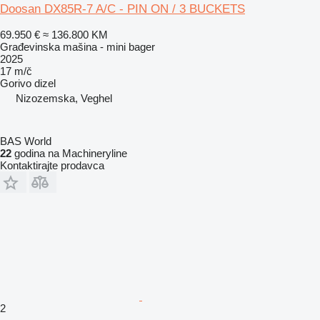
Doosan DX85R-7 A/C - PIN ON / 3 BUCKETS
69.950 €
≈ 136.800 KM
Građevinska mašina - mini bager
2025
17 m/č
Gorivo
dizel
Nizozemska, Veghel
BAS World
22
godina na Machineryline
Kontaktirajte prodavca
2