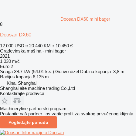
Doosan DX60 mini bager
8
Doosan DX60
12.000 USD
≈ 20.440 KM
≈ 10.450 €
Građevinska mašina - mini bager
2021
1.030 m/č
Euro 2
Snaga
39.7 kW (54.01 k.s.)
Gorivo
dizel
Dubina kopanja
3,8 m
Radijus kopanja
6,135 m
Kina, Shanghai
Shanghai aite machine trading Co.,Ltd
Kontaktirajte prodavca
Machineryline partnerski program
Postanite naš partner i ostvarite profit za svakog privučenog klijenta
Pogledajte ponudu
Informacije o Doosan