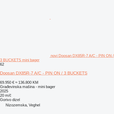
novi Doosan DX85R-7 A/C - PIN ON /
3 BUCKETS mini bager
62
Doosan DX85R-7 A/C - PIN ON / 3 BUCKETS
69.950 €
≈ 136.800 KM
Građevinska mašina - mini bager
2025
20 m/č
Gorivo
dizel
Nizozemska, Veghel