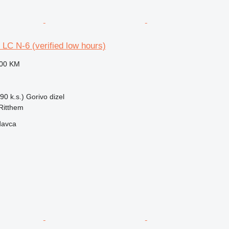
 LC N-6 (verified low hours)
800 KM
90 k.s.)
Gorivo
dizel
Ritthem
davca