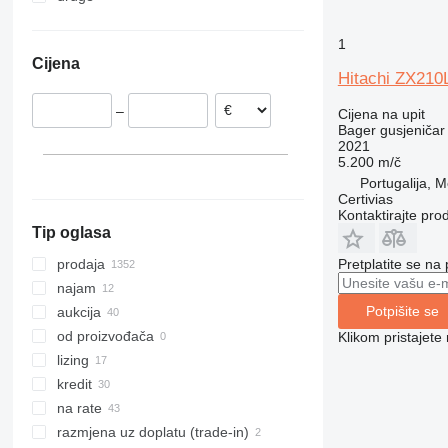
Italija
Japan
Ukrajina
318
ZX210
1
Rumunija
Turska
Kamerun
319
ZX220
Cijena
Francuska
Indija
Južna Afrika
320
ZX225
Hitachi ZX210
Belgija
Malezija
Papua Nova Gvineja
321
ZX230
–
Cijena na upit
Ujedinjeno Kraljevstvo
Ujedinjeni Arapski Emirati
Džibuti
322
ZX240
Bager gusjeničar
Litvanija
Brazil
323
ZX250
2021
5.200 m/č
prikaži sve
324
ZX270
Portugalija, 
325
ZX280
Certivias
326
ZX300
Kontaktirajte pro
Tip oglasa
329
ZX330
330
ZX350
Pretplatite se na
prodaja
336
ZX360
najam
340
ZX400
Potpišite se
aukcija
345
ZX450
od proizvođača
Klikom pristajet
349
ZX470
lizing
350
ZX490
kredit
365
ZX520
na rate
374
ZX530
razmjena uz doplatu (trade-in)