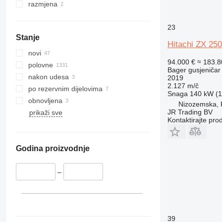
375
ZX650
razmjena
390
ZX670
395
ZX690
23
Stanje
C-series
ZX870
Hitachi ZX 250
D series
ZX890
novi
94.000 €
≈ 183.
E-series
polovne
Bager gusjeničar
F-series
nakon udesa
2019
2.127 m/č
GC
po rezervnim dijelovima
Snaga
140 kW (1
M-series
obnovljena
Nizozemska, 
PC
JR Trading BV
prikaži sve
Kontaktirajte pro
Godina proizvodnje
–
39