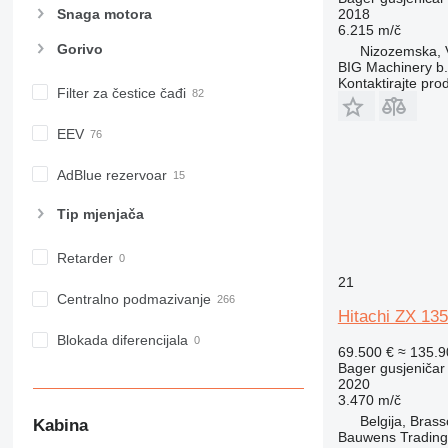
2018
Snaga motora
6.215 m/č
Gorivo
Nizozemska, V
BIG Machinery b.
Kontaktirajte pro
Filter za čestice čađi
EEV
AdBlue rezervoar
Tip mјenjača
Retarder
21
Centralno podmazivanje
Hitachi ZX 13
Blokada diferencijala
69.500 €
≈ 135.
Bager gusjeničar
2020
3.470 m/č
Belgija, Bras
Kabina
Bauwens Trading