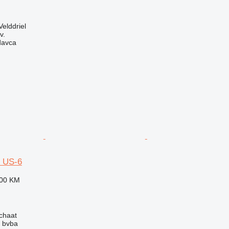
elddriel
v.
davca
5 US-6
900 KM
schaat
 bvba