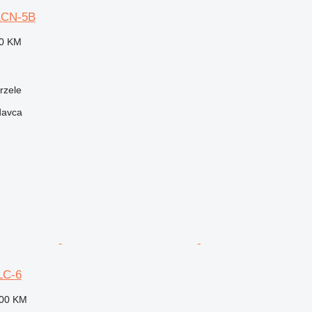
LCN-5B
30 KM
rzele
davca
LC-6
500 KM