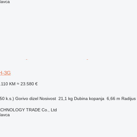
davca
0H-3G
.110 KM
≈ 23.580 €
50 k.s.)
Gorivo
dizel
Nosivost
21,1 kg
Dubina kopanja
6,66 m
Radijus
CHNOLOGY TRADE Co., Ltd
davca