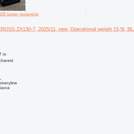
ADE bager gusjeničar
ROSS ZX130-7, 2025/11, new, Operational weight 15,5t, B
7 m
charest
L
ineryline
davca