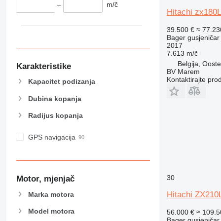
–
m/č
Hitachi zx180
39.500 €
≈ 77.2
Bager gusjeničar
2017
7.613 m/č
Belgija, Ooste
Karakteristike
BV Marem
Kontaktirajte pro
Kapacitet podizanja
Dubina kopanja
Radijus kopanja
GPS navigacija
30
Motor, mjenjač
Hitachi ZX210
Marka motora
Model motora
56.000 €
≈ 109.
Bager gusjeničar