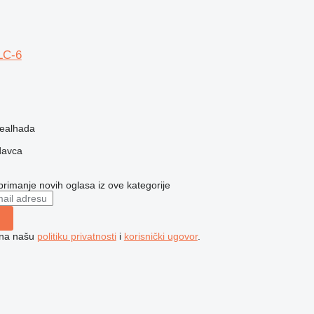
LC-6
Mealhada
davca
 primanje novih oglasa iz ove kategorije
e na našu
politiku privatnosti
i
korisnički ugovor
.