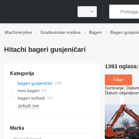
Machineryline
Građevinske mašine
Bageri
Bageri gusjeni
Hitachi bageri gusjeničari
1393 oglasa
Kategorija
Filter
bageri gusjeničari
Sortiranje
:
Datum 
mini bageri
Datum objavljivan
bageri točkaši
prikaži sve
Marka