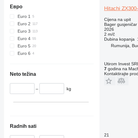
Евро
Hitachi ZX300
Euro 1
Cijena na upit
Euro 2
Bager gusjeničar
2026
Euro 3
2 m/č
Euro 4
Dubina kopanja
Rumunija, Bu
Euro 5
Euro 6
Utirom Invest SR
7
godina na Mach
Kontaktirajte pro
Neto težina
–
kg
Radnih sati
21