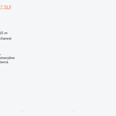
-7 SLF
15 m
charest
L
ineryline
davca