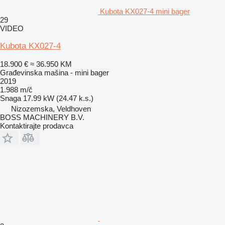
Kubota KX027-4 mini bager
29
VIDEO
Kubota KX027-4
18.900 €
≈ 36.950 KM
Građevinska mašina - mini bager
2019
1.988 m/č
Snaga
17.99 kW (24.47 k.s.)
Nizozemska, Veldhoven
BOSS MACHINERY B.V.
Kontaktirajte prodavca