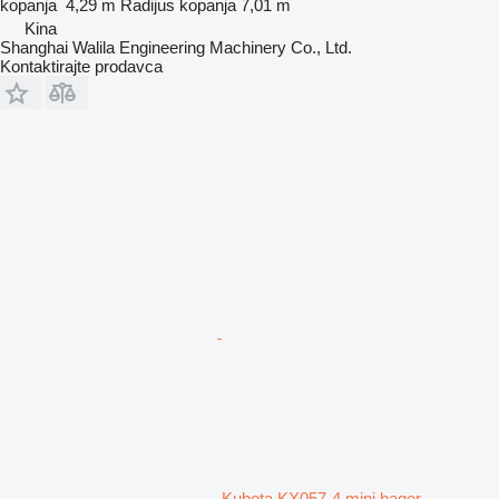
kopanja
4,29 m
Radijus kopanja
7,01 m
Kina
Shanghai Walila Engineering Machinery Co., Ltd.
Kontaktirajte prodavca
Kubota KX057-4 mini bager