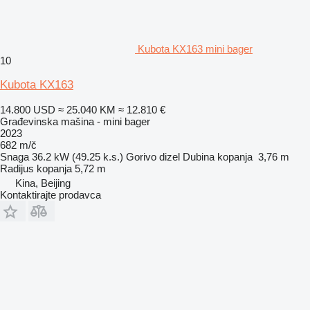
Kubota KX163 mini bager
10
Kubota KX163
14.800 USD
≈ 25.040 KM
≈ 12.810 €
Građevinska mašina - mini bager
2023
682 m/č
Snaga
36.2 kW (49.25 k.s.)
Gorivo
dizel
Dubina kopanja
3,76 m
Radijus kopanja
5,72 m
Kina, Beijing
Kontaktirajte prodavca