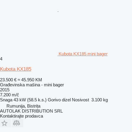
Kubota KX185 mini bager
4
Kubota KX185
23.500 €
≈ 45.950 KM
Građevinska mašina - mini bager
2015
7.200 m/č
Snaga
43 kW (58.5 k.s.)
Gorivo
dizel
Nosivost
3.100 kg
Rumunija, Bistrița
AUTOLAK DISTRIBUTION SRL
Kontaktirajte prodavca