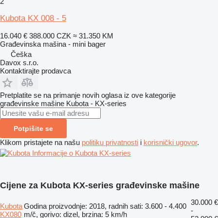
2
Kubota KX 008 - 5
16.040 €
388.000 CZK
≈ 31.350 KM
Građevinska mašina - mini bager
Češka
Davox s.r.o.
Kontaktirajte prodavca
Pretplatite se na primanje novih oglasa iz ove kategorije
građevinske mašine
Kubota - KX-series
Potpišite se
Klikom pristajete na našu
politiku privatnosti
i
korisnički ugovor
.
Informacije o Kubota KX-series
Cijene za Kubota KX-series građevinske mašine
30.000 €
Kubota
Godina proizvodnje: 2018, radnih sati: 3.600 - 4.400
-
KX080
m/č, gorivo: dizel, brzina: 5 km/h