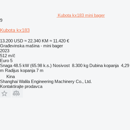
Kubota kx183 mini bager
9
Kubota kx183
13.200 USD
≈ 22.340 KM
≈ 11.420 €
Građevinska mašina - mini bager
2023
512 m/č
Euro 5
Snaga
48.5 kW (65.98 k.s.)
Nosivost
8.300 kg
Dubina kopanja
4,29
m
Radijus kopanja
7 m
Kina
Shanghai Walila Engineering Machinery Co., Ltd.
Kontaktirajte prodavca