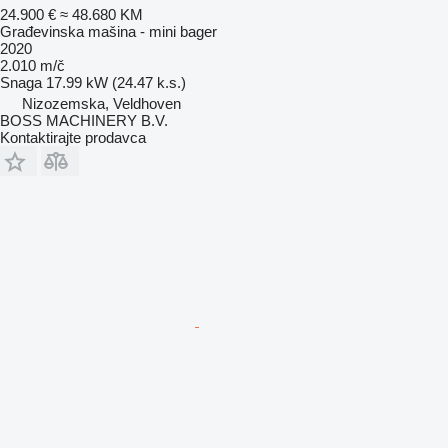
24.900 €
≈ 48.680 KM
Građevinska mašina - mini bager
2020
2.010 m/č
Snaga
17.99 kW (24.47 k.s.)
Nizozemska, Veldhoven
BOSS MACHINERY B.V.
Kontaktirajte prodavca