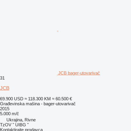
JCB bager-utovarivač
31
JCB
69.900 USD
≈ 118.300 KM
≈ 60.500 €
Građevinska mašina - bager-utovarivač
2015
5.000 m/č
Ukrajina, Rivne
TzOV " UIBG "
Kontaktirajte prodavca