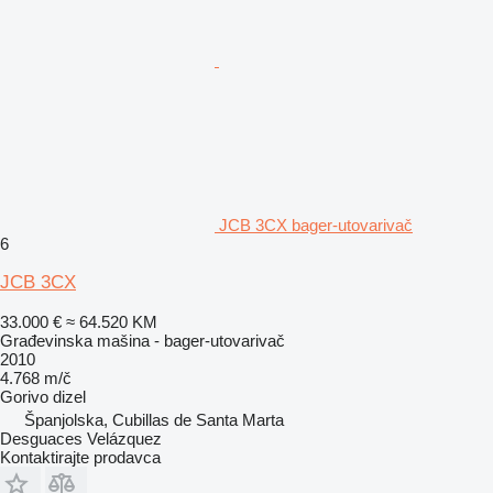
JCB 3CX bager-utovarivač
6
JCB 3CX
33.000 €
≈ 64.520 KM
Građevinska mašina - bager-utovarivač
2010
4.768 m/č
Gorivo
dizel
Španjolska, Cubillas de Santa Marta
Desguaces Velázquez
Kontaktirajte prodavca