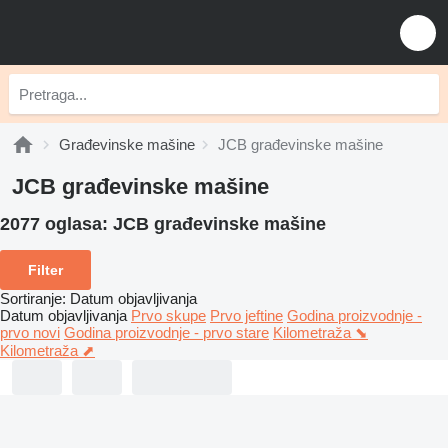
Građevinske mašine
JCB građevinske mašine
JCB građevinske mašine
2077 oglasa:
JCB građevinske mašine
Filter
Sortiranje
:
Datum objavljivanja
Datum objavljivanja
Prvo skupe
Prvo jeftine
Godina proizvodnje -
prvo novi
Godina proizvodnje - prvo stare
Kilometraža ⬊
Kilometraža ⬈