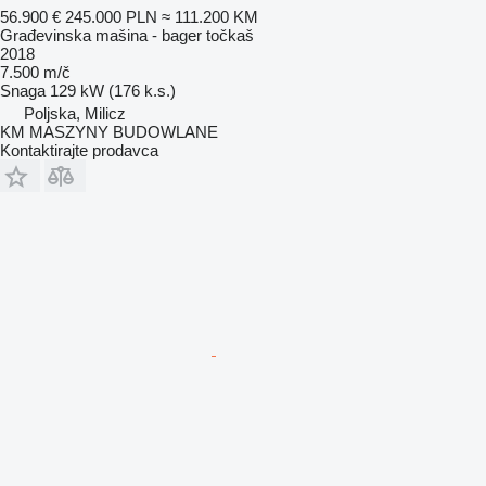
56.900 €
245.000 PLN
≈ 111.200 KM
Građevinska mašina - bager točkaš
2018
7.500 m/č
Snaga
129 kW (176 k.s.)
Poljska, Milicz
KM MASZYNY BUDOWLANE
Kontaktirajte prodavca