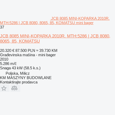
JCB 8085 MINI-KOPARKA 2010R.
MTH:5286 | JCB 8080, 8065, 85, KOMATSU mini bager
37
JCB 8085 MINI-KOPARKA 2010R. MTH:5286 | JCB 8080,
8065, 85, KOMATSU
20.320 €
87.500 PLN
≈ 39.730 KM
Građevinska mašina - mini bager
2010
5.286 m/č
Snaga
43 kW (58.5 k.s.)
Poljska, Milicz
KM MASZYNY BUDOWLANE
Kontaktirajte prodavca