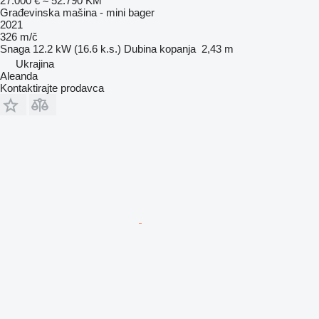
27.000 €
≈ 52.790 KM
Građevinska mašina - mini bager
2021
326 m/č
Snaga
12.2 kW (16.6 k.s.)
Dubina kopanja
2,43 m
Ukrajina
Aleanda
Kontaktirajte prodavca