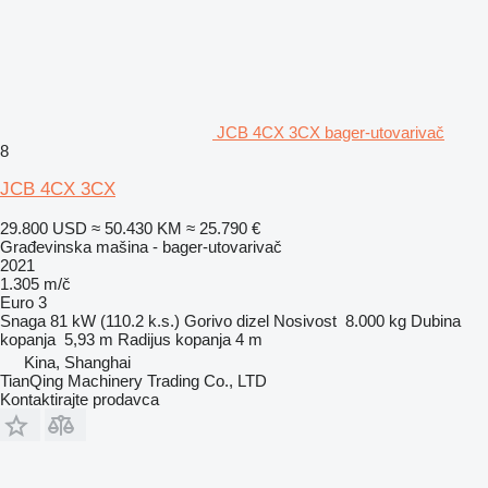
JCB 4CX 3CX bager-utovarivač
8
JCB 4CX 3CX
29.800 USD
≈ 50.430 KM
≈ 25.790 €
Građevinska mašina - bager-utovarivač
2021
1.305 m/č
Euro 3
Snaga
81 kW (110.2 k.s.)
Gorivo
dizel
Nosivost
8.000 kg
Dubina
kopanja
5,93 m
Radijus kopanja
4 m
Kina, Shanghai
TianQing Machinery Trading Co., LTD
Kontaktirajte prodavca