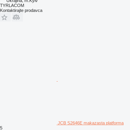
Ukrajina, m.Kyiv
TYRLACOM
Kontaktirajte prodavca
JCB S2646E makazasta platforma
5