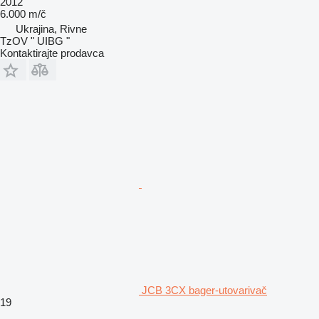
2012
6.000 m/č
Ukrajina, Rivne
TzOV " UIBG "
Kontaktirajte prodavca
JCB 3CX bager-utovarivač
19