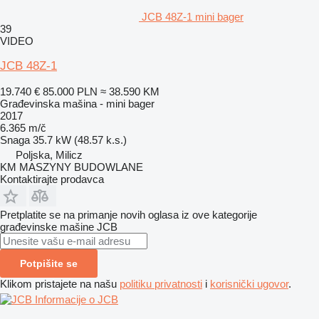
JCB 48Z-1 mini bager
39
VIDEO
JCB 48Z-1
19.740 €
85.000 PLN
≈ 38.590 KM
Građevinska mašina - mini bager
2017
6.365 m/č
Snaga
35.7 kW (48.57 k.s.)
Poljska, Milicz
KM MASZYNY BUDOWLANE
Kontaktirajte prodavca
Pretplatite se na primanje novih oglasa iz ove kategorije
građevinske mašine
JCB
Potpišite se
Klikom pristajete na našu
politiku privatnosti
i
korisnički ugovor
.
Informacije o JCB