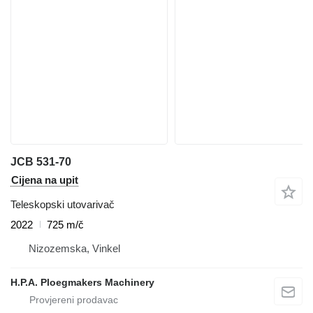
JCB 531-70
Cijena na upit
Teleskopski utovarivač
2022
725 m/č
Nizozemska, Vinkel
H.P.A. Ploegmakers Machinery