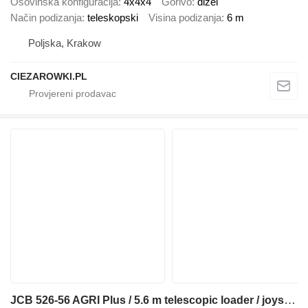
Osovinska konfiguracija
4x4x4
Gorivo
dizel
Način podizanja
teleskopski
Visina podizanja
6 m
Poljska, Krakow
CIEZAROWKI.PL
JCB 526-56 AGRI Plus / 5.6 m telescopic loader / joystick