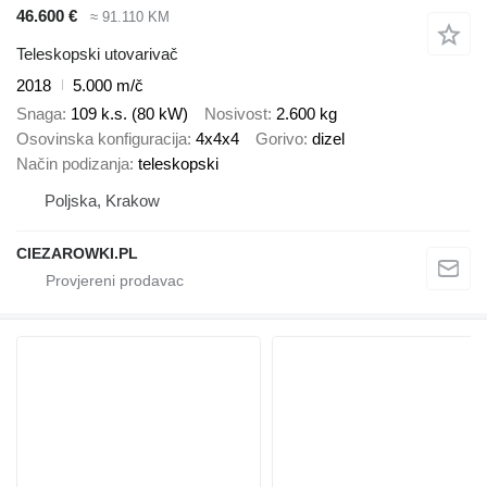
46.600 €
≈ 91.110 KM
Teleskopski utovarivač
2018
5.000 m/č
Snaga
109 k.s. (80 kW)
Nosivost
2.600 kg
Osovinska konfiguracija
4x4x4
Gorivo
dizel
Način podizanja
teleskopski
Poljska, Krakow
CIEZAROWKI.PL