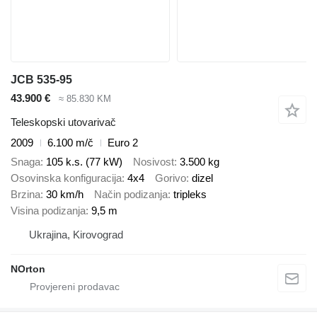
JCB 535-95
43.900 €
≈ 85.830 KM
Teleskopski utovarivač
2009
6.100 m/č
Euro 2
Snaga
105 k.s. (77 kW)
Nosivost
3.500 kg
Osovinska konfiguracija
4x4
Gorivo
dizel
Brzina
30 km/h
Način podizanja
tripleks
Visina podizanja
9,5 m
Ukrajina, Kirovograd
NOrton