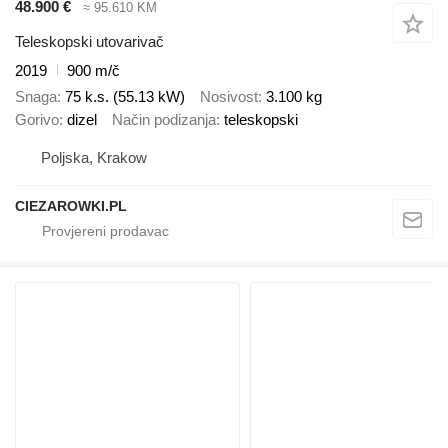
48.900 €
≈ 95.610 KM
Teleskopski utovarivač
2019
900 m/č
Snaga
75 k.s. (55.13 kW)
Nosivost
3.100 kg
Gorivo
dizel
Način podizanja
teleskopski
Poljska, Krakow
CIEZAROWKI.PL