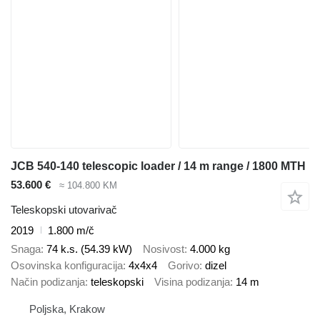
JCB 540-140 telescopic loader / 14 m range / 1800 MTH
53.600 €
≈ 104.800 KM
Teleskopski utovarivač
2019
1.800 m/č
Snaga
74 k.s. (54.39 kW)
Nosivost
4.000 kg
Osovinska konfiguracija
4x4x4
Gorivo
dizel
Način podizanja
teleskopski
Visina podizanja
14 m
Poljska, Krakow