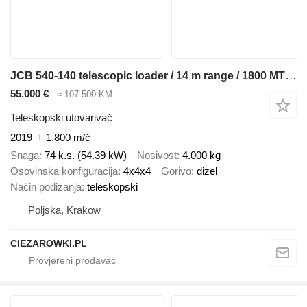
JCB 540-140 telescopic loader / 14 m range / 1800 MTH / Several unit
55.000 €
≈ 107.500 KM
Teleskopski utovarivač
2019
1.800 m/č
Snaga
74 k.s. (54.39 kW)
Nosivost
4.000 kg
Osovinska konfiguracija
4x4x4
Gorivo
dizel
Način podizanja
teleskopski
Poljska, Krakow
CIEZAROWKI.PL