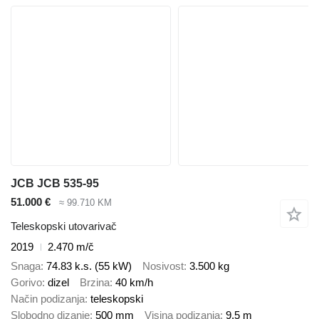
JCB JCB 535-95
51.000 €
≈ 99.710 KM
Teleskopski utovarivač
2019
2.470 m/č
Snaga
74.83 k.s. (55 kW)
Nosivost
3.500 kg
Gorivo
dizel
Brzina
40 km/h
Način podizanja
teleskopski
Slobodno dizanje
500 mm
Visina podizanja
9,5 m