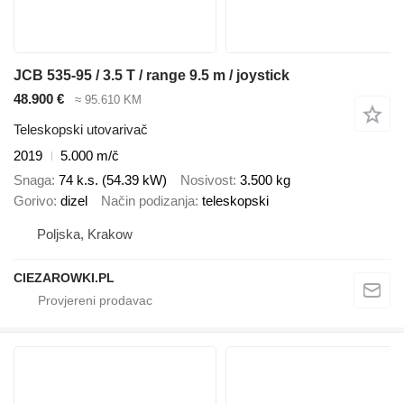
JCB 535-95 / 3.5 T / range 9.5 m / joystick
48.900 €
≈ 95.610 KM
Teleskopski utovarivač
2019
5.000 m/č
Snaga
74 k.s. (54.39 kW)
Nosivost
3.500 kg
Gorivo
dizel
Način podizanja
teleskopski
Poljska, Krakow
CIEZAROWKI.PL