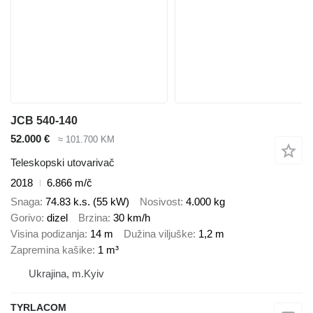
JCB 540-140
52.000 €
≈ 101.700 KM
Teleskopski utovarivač
2018
6.866 m/č
Snaga
74.83 k.s. (55 kW)
Nosivost
4.000 kg
Gorivo
dizel
Brzina
30 km/h
Visina podizanja
14 m
Dužina viljuške
1,2 m
Zapremina kašike
1 m³
Ukrajina, m.Kyiv
TYRLACOM