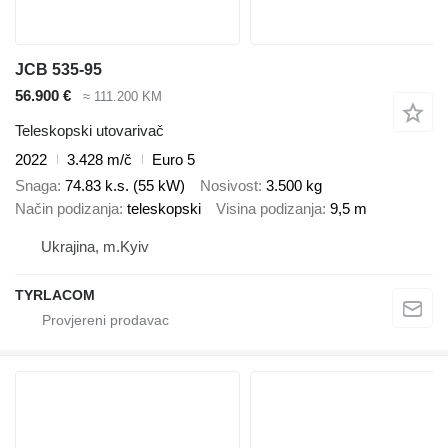
JCB 535-95
56.900 €
≈ 111.200 KM
Teleskopski utovarivač
2022
3.428 m/č
Euro 5
Snaga
74.83 k.s. (55 kW)
Nosivost
3.500 kg
Način podizanja
teleskopski
Visina podizanja
9,5 m
Ukrajina, m.Kyiv
TYRLACOM