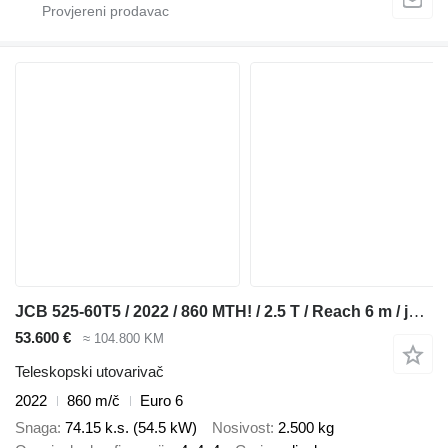
JCB 525-60T5 / 2022 / 860 MTH! / 2.5 T / Reach 6 m / joystick
53.600 €
≈ 104.800 KM
Teleskopski utovarivač
2022
860 m/č
Euro 6
Snaga
74.15 k.s. (54.5 kW)
Nosivost
2.500 kg