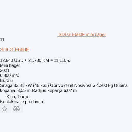
SDLG E660F mini bager
11
SDLG E660F
12.840 USD
≈ 21.730 KM
≈ 11.110 €
Mini bager
2021
6.800 m/č
Euro 6
Snaga
33.81 kW (46 k.s.)
Gorivo
dizel
Nosivost
4.200 kg
Dubina
kopanja
3,95 m
Radijus kopanja
6,02 m
Kina, Tianjin
Kontaktirajte prodavca