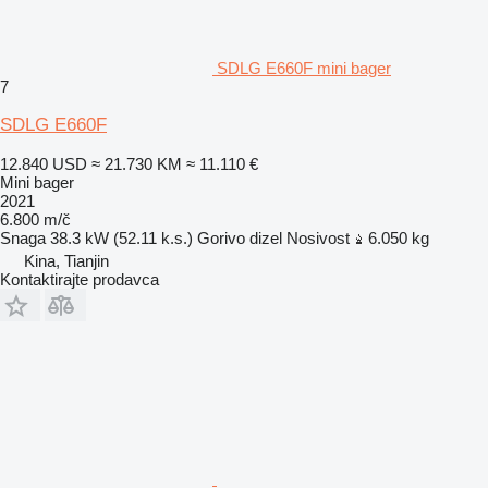
SDLG E660F mini bager
7
SDLG E660F
12.840 USD
≈ 21.730 KM
≈ 11.110 €
Mini bager
2021
6.800 m/č
Snaga
38.3 kW (52.11 k.s.)
Gorivo
dizel
Nosivost
6.050 kg
Kina, Tianjin
Kontaktirajte prodavca