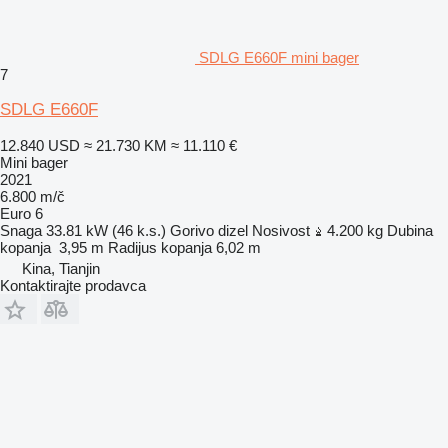
SDLG E660F mini bager
7
SDLG E660F
12.840 USD
≈ 21.730 KM
≈ 11.110 €
Mini bager
2021
6.800 m/č
Euro 6
Snaga
33.81 kW (46 k.s.)
Gorivo
dizel
Nosivost
4.200 kg
Dubina
kopanja
3,95 m
Radijus kopanja
6,02 m
Kina, Tianjin
Kontaktirajte prodavca