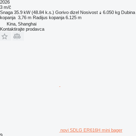
2026
3 m/č
Snaga
35.9 kW (48.84 k.s.)
Gorivo
dizel
Nosivost
6.050 kg
Dubina
kopanja
3,76 m
Radijus kopanja
6.125 m
Kina, Shanghai
Kontaktirajte prodavca
novi SDLG ER616H mini bager
9