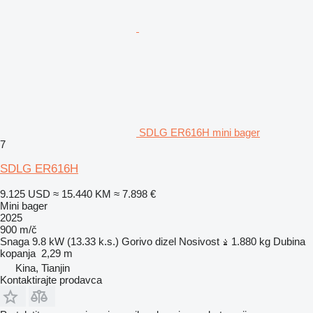
SDLG ER616H mini bager
7
SDLG ER616H
9.125 USD
≈ 15.440 KM
≈ 7.898 €
Mini bager
2025
900 m/č
Snaga
9.8 kW (13.33 k.s.)
Gorivo
dizel
Nosivost
1.880 kg
Dubina
kopanja
2,29 m
Kina, Tianjin
Kontaktirajte prodavca