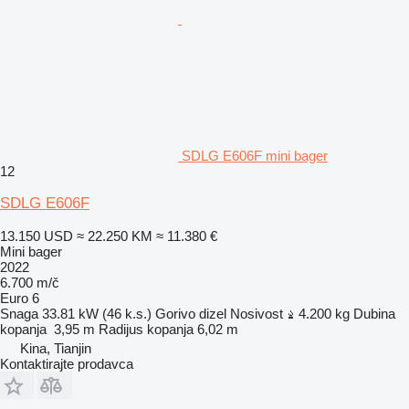
SDLG E606F mini bager
12
SDLG E606F
13.150 USD
≈ 22.250 KM
≈ 11.380 €
Mini bager
2022
6.700 m/č
Euro 6
Snaga
33.81 kW (46 k.s.)
Gorivo
dizel
Nosivost
4.200 kg
Dubina
kopanja
3,95 m
Radijus kopanja
6,02 m
Kina, Tianjin
Kontaktirajte prodavca