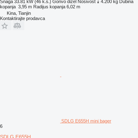
Snaga
33.81 kW (46 k.s.)
Gorivo
dizel
Nosivost
4.200 kg
Dubina
kopanja
3,95 m
Radijus kopanja
6,02 m
Kina, Tianjin
Kontaktirajte prodavca
SDLG E655H mini bager
6
SDLG E655H