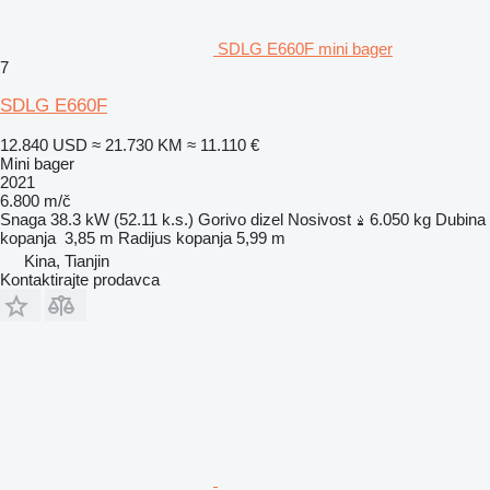
SDLG E660F mini bager
7
SDLG E660F
12.840 USD
≈ 21.730 KM
≈ 11.110 €
Mini bager
2021
6.800 m/č
Snaga
38.3 kW (52.11 k.s.)
Gorivo
dizel
Nosivost
6.050 kg
Dubina
kopanja
3,85 m
Radijus kopanja
5,99 m
Kina, Tianjin
Kontaktirajte prodavca