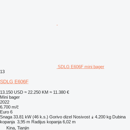
SDLG E606F mini bager
13
SDLG E606F
13.150 USD
≈ 22.250 KM
≈ 11.380 €
Mini bager
2022
6.700 m/č
Euro 6
Snaga
33.81 kW (46 k.s.)
Gorivo
dizel
Nosivost
4.200 kg
Dubina
kopanja
3,95 m
Radijus kopanja
6,02 m
Kina, Tianjin