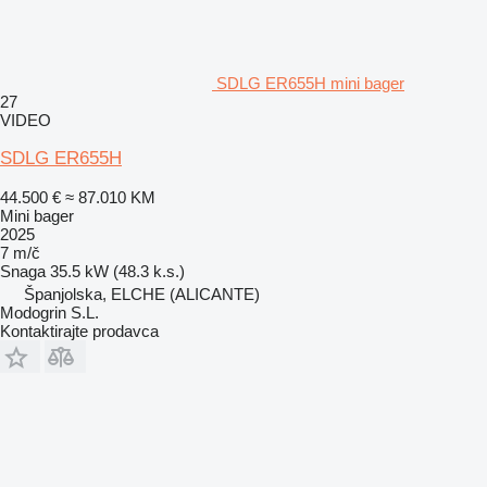
SDLG ER655H mini bager
27
VIDEO
SDLG ER655H
44.500 €
≈ 87.010 KM
Mini bager
2025
7 m/č
Snaga
35.5 kW (48.3 k.s.)
Španjolska, ELCHE (ALICANTE)
Modogrin S.L.
Kontaktirajte prodavca