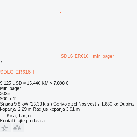
SDLG ER616H mini bager
7
SDLG ER616H
9.125 USD
≈ 15.440 KM
≈ 7.898 €
Mini bager
2025
900 m/č
Snaga
9.8 kW (13.33 k.s.)
Gorivo
dizel
Nosivost
1.880 kg
Dubina
kopanja
2,29 m
Radijus kopanja
3,91 m
Kina, Tianjin
Kontaktirajte prodavca