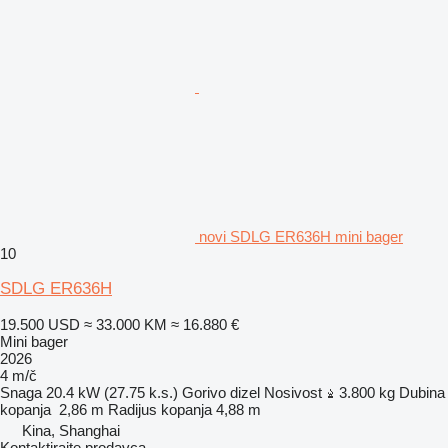
novi SDLG ER636H mini bager
10
SDLG ER636H
19.500 USD
≈ 33.000 KM
≈ 16.880 €
Mini bager
2026
4 m/č
Snaga
20.4 kW (27.75 k.s.)
Gorivo
dizel
Nosivost
3.800 kg
Dubina
kopanja
2,86 m
Radijus kopanja
4,88 m
Kina, Shanghai
Kontaktirajte prodavca