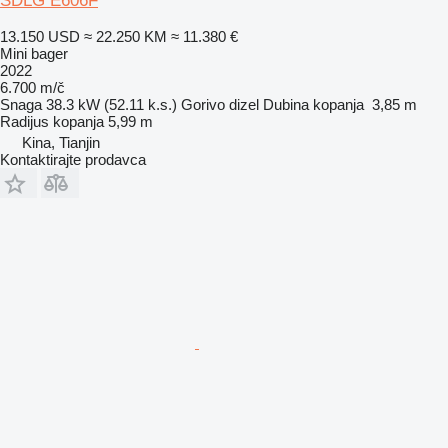
SDLG E606F
13.150 USD
≈ 22.250 KM
≈ 11.380 €
Mini bager
2022
6.700 m/č
Snaga
38.3 kW (52.11 k.s.)
Gorivo
dizel
Dubina kopanja
3,85 m
Radijus kopanja
5,99 m
Kina, Tianjin
Kontaktirajte prodavca