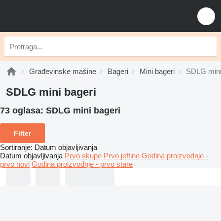
Građevinske mašine
Bageri
Mini bageri
SDLG mini
SDLG mini bageri
73 oglasa:
SDLG mini bageri
Filter
Sortiranje
:
Datum objavljivanja
Datum objavljivanja
Prvo skupe
Prvo jeftine
Godina proizvodnje -
prvo novi
Godina proizvodnje - prvo stare