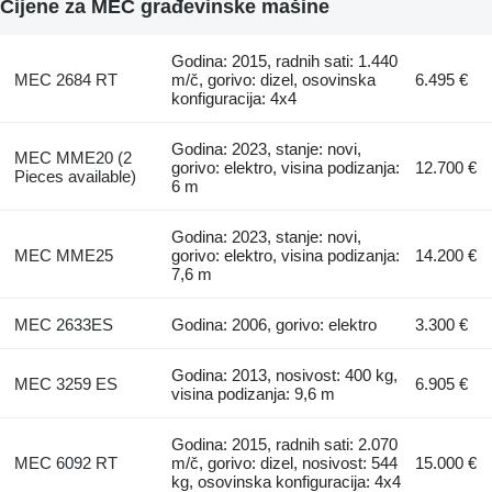
Cijene za MEC građevinske mašine
Godina: 2015, radnih sati: 1.440
MEC 2684 RT
m/č, gorivo: dizel, osovinska
6.495 €
konfiguracija: 4x4
Godina: 2023, stanje: novi,
MEC MME20 (2
gorivo: elektro, visina podizanja:
12.700 €
Pieces available)
6 m
Godina: 2023, stanje: novi,
MEC MME25
gorivo: elektro, visina podizanja:
14.200 €
7,6 m
MEC 2633ES
Godina: 2006, gorivo: elektro
3.300 €
Godina: 2013, nosivost: 400 kg,
MEC 3259 ES
6.905 €
visina podizanja: 9,6 m
Godina: 2015, radnih sati: 2.070
MEC 6092 RT
m/č, gorivo: dizel, nosivost: 544
15.000 €
kg, osovinska konfiguracija: 4x4