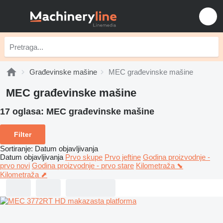
Građevinske mašine
MEC građevinske mašine
MEC građevinske mašine
17 oglasa:
MEC građevinske mašine
Filter
Sortiranje
:
Datum objavljivanja
Datum objavljivanja
Prvo skupe
Prvo jeftine
Godina proizvodnje -
prvo novi
Godina proizvodnje - prvo stare
Kilometraža ⬊
Kilometraža ⬈