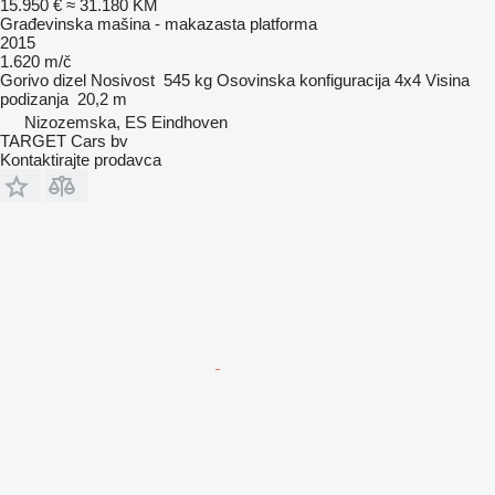
15.950 €
≈ 31.180 KM
Građevinska mašina - makazasta platforma
2015
1.620 m/č
Gorivo
dizel
Nosivost
545 kg
Osovinska konfiguracija
4x4
Visina
podizanja
20,2 m
Nizozemska, ES Eindhoven
TARGET Cars bv
Kontaktirajte prodavca