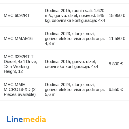
Godina: 2015, radnih sati: 1.620
MEC 6092RT
m/č, gorivo: dizel, nosivost: 545
15.950 €
kg, osovinska konfiguracija: 4x4
Godina: 2023, stanje: novi,
MEC MMAE16
gorivo: elektro, visina podizanja:
11.580 €
4,8 m
MEC 3392RT-T
Diesel, 4x4 Drive,
Godina: 2015, gorivo: dizel,
9.800 €
12m Working
osovinska konfiguracija: 4x4
Height, 12
MEC MME
Godina: 2024, stanje: novi,
MICRO19-XD (2
gorivo: elektro, visina podizanja:
9.550 €
Pieces available)
5,6 m