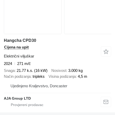
Hangcha CPD30
Cijena na upit
Električni viljuškar
2024
271 m/č
Snaga
21.77 k.s. (16 kW)
Nosivost
3.000 kg
Način podizanja
tripleks
Visina podizanja
4,5 m
Ujedinjeno Kraljevstvo, Doncaster
AJA Group LTD