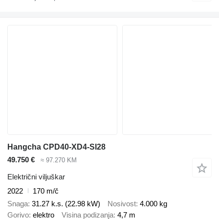
Hangcha CPD40-XD4-SI28
49.750 €
≈ 97.270 KM
Električni viljuškar
2022
170 m/č
Snaga
31.27 k.s. (22.98 kW)
Nosivost
4.000 kg
Gorivo
elektro
Visina podizanja
4,7 m