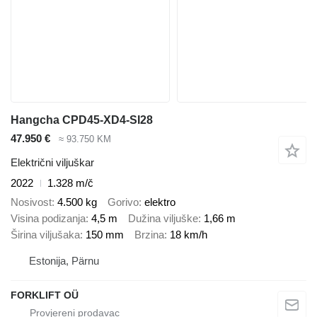
Hangcha CPD45-XD4-SI28
47.950 €
≈ 93.750 KM
Električni viljuškar
2022
1.328 m/č
Nosivost
4.500 kg
Gorivo
elektro
Visina podizanja
4,5 m
Dužina viljuške
1,66 m
Širina viljušaka
150 mm
Brzina
18 km/h
Estonija, Pärnu
FORKLIFT OÜ