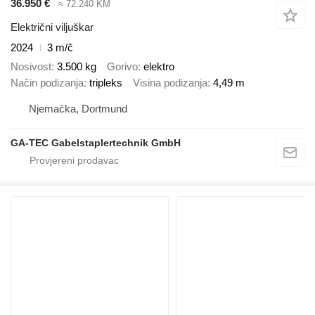
36.950 €
≈ 72.240 KM
Električni viljuškar
2024
3 m/č
Nosivost
3.500 kg
Gorivo
elektro
Način podizanja
tripleks
Visina podizanja
4,49 m
Njemačka, Dortmund
GA-TEC Gabelstaplertechnik GmbH