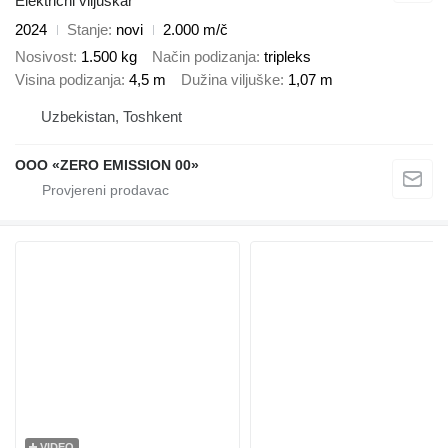
Električni viljuškar
2024
Stanje
novi
2.000 m/č
Nosivost
1.500 kg
Način podizanja
tripleks
Visina podizanja
4,5 m
Dužina viljuške
1,07 m
Uzbekistan, Toshkent
OOO «ZERO EMISSION 00»
VIDEO