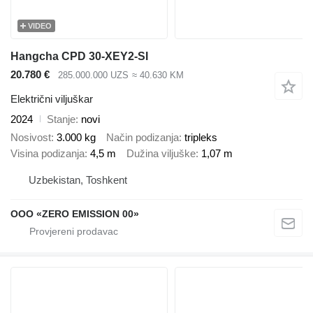
VIDEO
Hangcha CPD 30-XEY2-SI
20.780 €
285.000.000 UZS
≈ 40.630 KM
Električni viljuškar
2024
Stanje
novi
Nosivost
3.000 kg
Način podizanja
tripleks
Visina podizanja
4,5 m
Dužina viljuške
1,07 m
Uzbekistan, Toshkent
OOO «ZERO EMISSION 00»