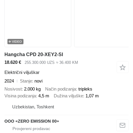
VIDEO
Hangcha CPD 20-XEY2-SI
18.620 €
255.300.000 UZS
≈ 36.400 KM
Električni viljuškar
2024
Stanje
novi
Nosivost
2.000 kg
Način podizanja
tripleks
Visina podizanja
4,5 m
Dužina viljuške
1,07 m
Uzbekistan, Toshkent
OOO «ZERO EMISSION 00»