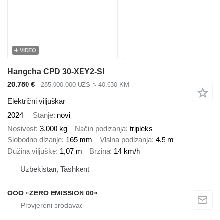
VIDEO
Hangcha CPD 30-XEY2-SI
20.780 €
285.000.000 UZS
≈ 40.630 KM
Električni viljuškar
2024
Stanje
novi
Nosivost
3.000 kg
Način podizanja
tripleks
Slobodno dizanje
165 mm
Visina podizanja
4,5 m
Dužina viljuške
1,07 m
Brzina
14 km/h
Uzbekistan, Tashkent
OOO «ZERO EMISSION 00»