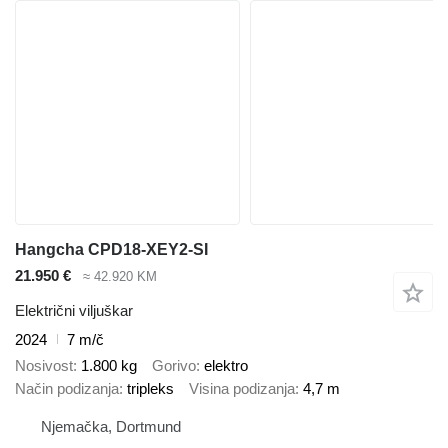
Hangcha CPD18-XEY2-SI
21.950 €
≈ 42.920 KM
Električni viljuškar
2024
7 m/č
Nosivost
1.800 kg
Gorivo
elektro
Način podizanja
tripleks
Visina podizanja
4,7 m
Njemačka, Dortmund