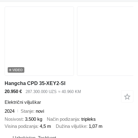
VIDEO
Hangcha CPD 35-XEY2-SI
20.950 €
287.300.000 UZS
≈ 40.960 KM
Električni viljuškar
2024
Stanje
novi
Nosivost
3.500 kg
Način podizanja
tripleks
Visina podizanja
4,5 m
Dužina viljuške
1,07 m
Uzbekistan, Toshkent