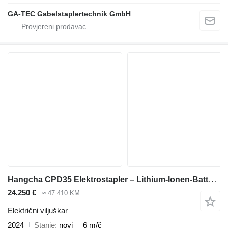
GA-TEC Gabelstaplertechnik GmbH
Hangcha CPD35 Elektrostapler – Lithium-Ionen-Batterie – CE-zertifiziert
24.250 €
≈ 47.410 KM
Električni viljuškar
2024
Stanje
novi
6 m/č