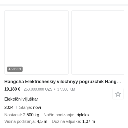
VIDEO
Hangcha Elektricheskiy vilochnyy pogruzchik Hangcha CPD 25-XEY2-SI
19.180 €
263.000.000 UZS
≈ 37.500 KM
Električni viljuškar
2024
Stanje
novi
Nosivost
2.500 kg
Način podizanja
tripleks
Visina podizanja
4,5 m
Dužina viljuške
1,07 m