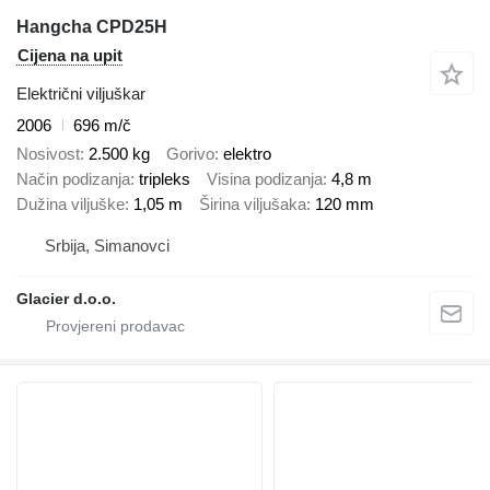
Hangcha CPD25H
Cijena na upit
Električni viljuškar
2006
696 m/č
Nosivost
2.500 kg
Gorivo
elektro
Način podizanja
tripleks
Visina podizanja
4,8 m
Dužina viljuške
1,05 m
Širina viljušaka
120 mm
Srbija, Simanovci
Glacier d.o.o.