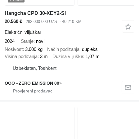
Hangcha CPD 30-XEY2-SI
20.560 €
282.000.000 UZS
≈ 40.210 KM
Električni viljuškar
2024
Stanje
novi
Nosivost
3.000 kg
Način podizanja
dupleks
Visina podizanja
3 m
Dužina viljuške
1,07 m
Uzbekistan, Toshkent
OOO «ZERO EMISSION 00»