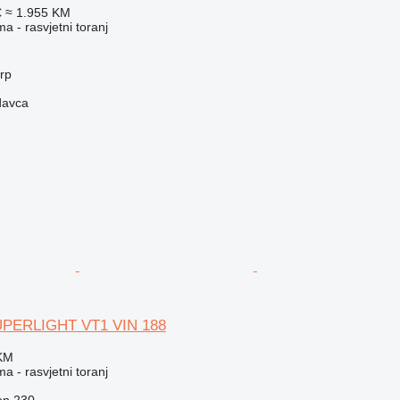
€
≈ 1.955 KM
a - rasvjetni toranj
erp
davca
SUPERLIGHT VT1 VIN 188
 KM
a - rasvjetni toranj
on
230