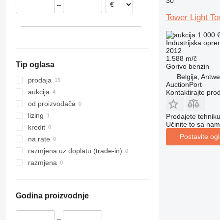
30
–
Rumunija
Tower Light T
Italija
Španjolska
1.000 
Industrijska oprem
2012
1.588 m/č
Tip oglasa
Gorivo
benzin
Belgija, Antw
prodaja
AuctionPort
aukcija
Kontaktirajte pro
od proizvođača
lizing
Prodajete tehnik
Učinite to sa nam
kredit
Postavite og
na rate
razmjena uz doplatu (trade-in)
razmjena
Godina proizvodnje
–