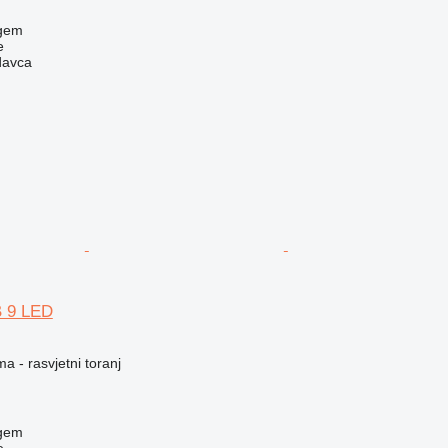
egem
e
davca
B 9 LED
a - rasvjetni toranj
egem
e