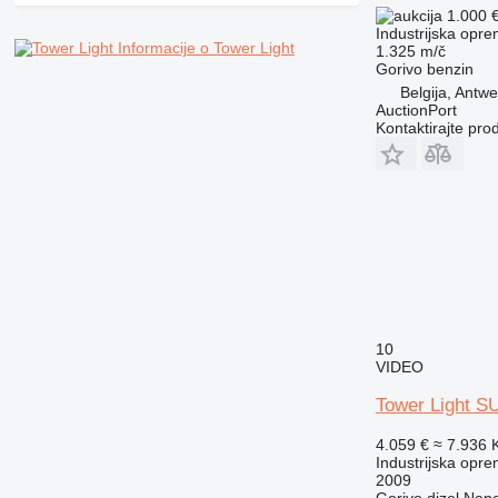
1.000 
Industrijska oprem
Informacije o Tower Light
1.325 m/č
Gorivo
benzin
Belgija, Antw
AuctionPort
Kontaktirajte pro
10
VIDEO
Tower Light 
4.059 €
≈ 7.936
Industrijska oprem
2009
Gorivo
dizel
Nap