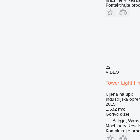
Kontaktirajte pro
22
VIDEO
Tower Light
Cijena na upit
Industrijska oprem
2015
1.532 m/č
Gorivo
dizel
Belgija, War
Machinery Resal
Kontaktirajte pro