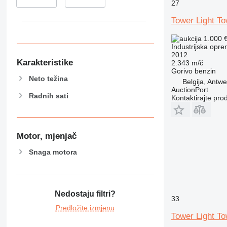
27
Tower Light To
1.000 
Industrijska oprem
2012
Karakteristike
2.343 m/č
Gorivo
benzin
Neto težina
Belgija, Antw
AuctionPort
Radnih sati
Kontaktirajte pro
Motor, mjenjač
Snaga motora
Nedostaju filtri?
33
Predložite izmjenu
Tower Light To