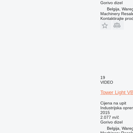
Gorivo
dizel
Belgija, War
Machinery Resal
Kontaktirajte pro
19
VIDEO
Tower Light V
Cijena na upit
Industrijska oprem
2015
2.077 m/č
Gorivo
dizel
Belgija, War
Machinery Resal