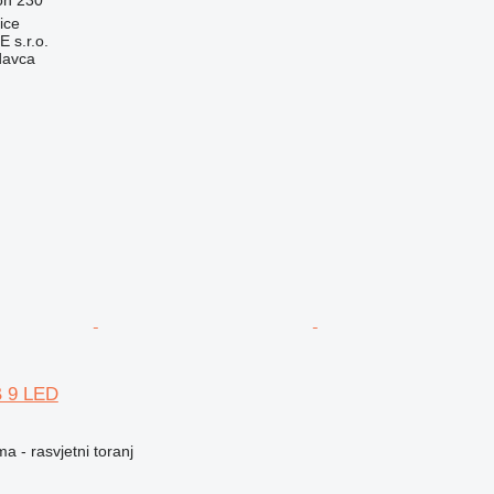
ice
s.r.o.
davca
B 9 LED
a - rasvjetni toranj