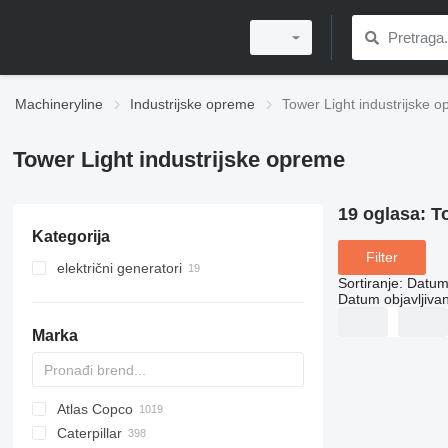
Machineryline
Industrijske opreme
Tower Light industrijske 
Tower Light industrijske opreme
19 oglasa:
T
Kategorija
Filter
električni generatori
Sortiranje
:
Datum 
rasvjetni tornjevi
Datum objavljivan
Marka
Atlas Copco
PDS
APD
AB
Ensis
VZ
AG3
Caterpillar
Pega
DrillAir
QAS
PDP
E-series
B-series
BM
GFS
VT
Rover
PA
Airpure
BySprint Fiber
CK
SR