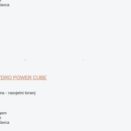
davca
 HYDRO POWER CUBE
a - rasvjetni toranj
egem
e
davca