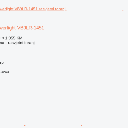
owerlight VB9LR-1451
€
≈ 1.955 KM
a - rasvjetni toranj
erp
davca