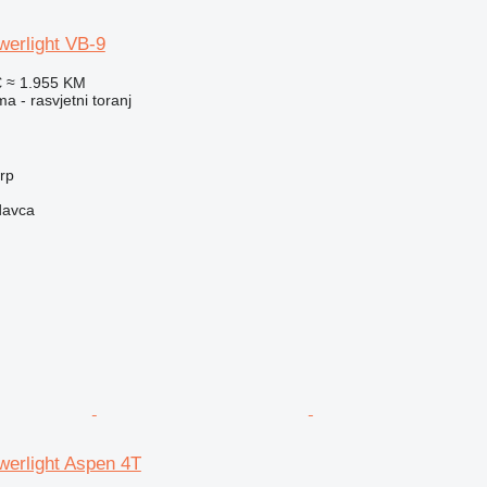
werlight VB-9
€
≈ 1.955 KM
a - rasvjetni toranj
erp
davca
werlight Aspen 4T