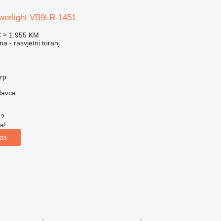
owerlight VB9LR-1451
€
≈ 1.955 KM
a - rasvjetni toranj
erp
davca
u?
a!
las