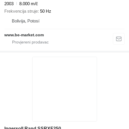
2003
8.000 m/č
Frekvencija struje
50 Hz
Bolivija, Potosí
www.be-market.com
Ingersoll Rand SSRXF250