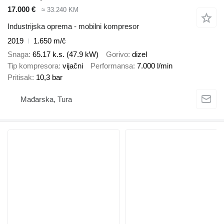
17.000 €
≈ 33.240 KM
Industrijska oprema - mobilni kompresor
2019
1.650 m/č
Snaga
65.17 k.s. (47.9 kW)
Gorivo
dizel
Tip kompresora
vijačni
Performansa
7.000 l/min
Pritisak
10,3 bar
Mađarska, Tura