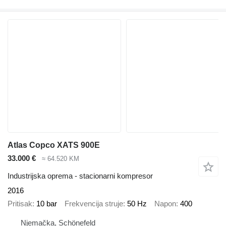
Atlas Copco XATS 900E
33.000 €
≈ 64.520 KM
Industrijska oprema - stacionarni kompresor
2016
Pritisak
10 bar
Frekvencija struje
50 Hz
Napon
400
Njemačka, Schönefeld