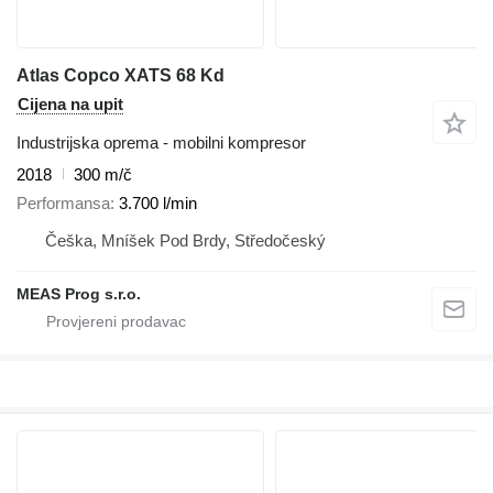
Atlas Copco XATS 68 Kd
Cijena na upit
Industrijska oprema - mobilni kompresor
2018
300 m/č
Performansa
3.700 l/min
Češka, Mníšek Pod Brdy, Středočeský
MEAS Prog s.r.o.