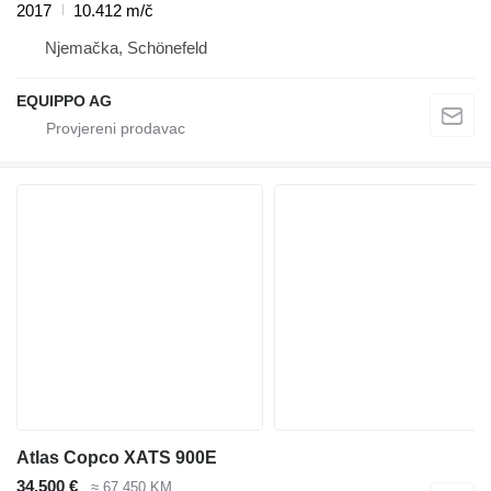
2017
10.412 m/č
Njemačka, Schönefeld
EQUIPPO AG
Atlas Copco XATS 900E
34.500 €
≈ 67.450 KM