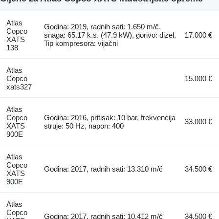
Atlas
Godina: 2019, radnih sati: 1.650 m/č,
Copco
snaga: 65.17 k.s. (47.9 kW), gorivo: dizel,
17.000 €
XATS
Tip kompresora: vijačni
138
Atlas
Copco
15.000 €
xats327
Atlas
Copco
Godina: 2016, pritisak: 10 bar, frekvencija
33.000 €
XATS
struje: 50 Hz, napon: 400
900E
Atlas
Copco
Godina: 2017, radnih sati: 13.310 m/č
34.500 €
XATS
900E
Atlas
Copco
Godina: 2017, radnih sati: 10.412 m/č
34.500 €