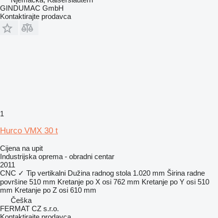
GINDUMAC GmbH
Kontaktirajte prodavca
1
Hurco VMX 30 t
Cijena na upit
Industrijska oprema - obradni centar
2011
CNC
✓
Tip
vertikalni
Dužina radnog stola
1.020 mm
Širina radne
površine
510 mm
Kretanje po X osi
762 mm
Kretanje po Y osi
510
mm
Kretanje po Z osi
610 mm
Češka
FERMAT CZ s.r.o.
Kontaktirajte prodavca