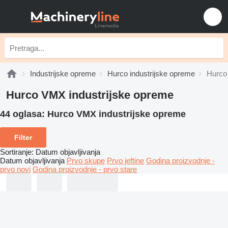
Industrijske opreme
Hurco industrijske opreme
Hurco
Hurco VMX industrijske opreme
44 oglasa:
Hurco VMX industrijske opreme
Filter
Sortiranje
:
Datum objavljivanja
Datum objavljivanja
Prvo skupe
Prvo jeftine
Godina proizvodnje -
prvo novi
Godina proizvodnje - prvo stare