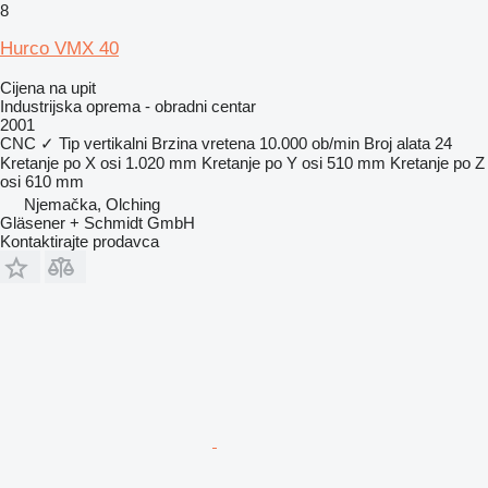
8
Hurco VMX 40
Cijena na upit
Industrijska oprema - obradni centar
2001
CNC
✓
Tip
vertikalni
Brzina vretena
10.000 ob/min
Broj alata
24
Kretanje po X osi
1.020 mm
Kretanje po Y osi
510 mm
Kretanje po Z
osi
610 mm
Njemačka, Olching
Gläsener + Schmidt GmbH
Kontaktirajte prodavca