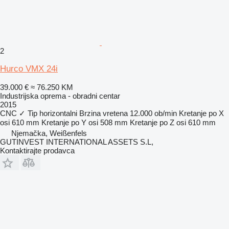
2
Hurco VMX 24i
39.000 €
≈ 76.250 KM
Industrijska oprema - obradni centar
2015
CNC
✓
Tip
horizontalni
Brzina vretena
12.000 ob/min
Kretanje po X
osi
610 mm
Kretanje po Y osi
508 mm
Kretanje po Z osi
610 mm
Njemačka, Weißenfels
GUTINVEST INTERNATIONAL ASSETS S.L,
Kontaktirajte prodavca