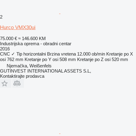
2
Hurco VMX30ui
75.000 €
≈ 146.600 KM
Industrijska oprema - obradni centar
2016
CNC
✓
Tip
horizontalni
Brzina vretena
12.000 ob/min
Kretanje po X
osi
762 mm
Kretanje po Y osi
508 mm
Kretanje po Z osi
520 mm
Njemačka, Weißenfels
GUTINVEST INTERNATIONAL ASSETS S.L,
Kontaktirajte prodavca