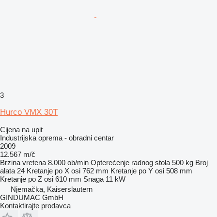
3
Hurco VMX 30T
Cijena na upit
Industrijska oprema - obradni centar
2009
12.567 m/č
Brzina vretena
8.000 ob/min
Opterećenje radnog stola
500 kg
Broj
alata
24
Kretanje po X osi
762 mm
Kretanje po Y osi
508 mm
Kretanje po Z osi
610 mm
Snaga
11 kW
Njemačka, Kaiserslautern
GINDUMAC GmbH
Kontaktirajte prodavca