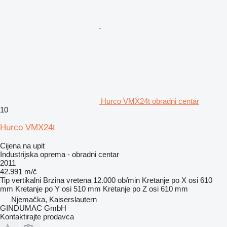
Hurco VMX24t obradni centar
10
Hurco VMX24t
Cijena na upit
Industrijska oprema - obradni centar
2011
42.991 m/č
Tip
vertikalni
Brzina vretena
12.000 ob/min
Kretanje po X osi
610
mm
Kretanje po Y osi
510 mm
Kretanje po Z osi
610 mm
Njemačka, Kaiserslautern
GINDUMAC GmbH
Kontaktirajte prodavca