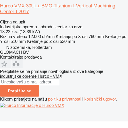
Hurco VMX 30Ui + BMO Titanium I Vertical Machining
Center I 2017
Cijena na upit
Industrijska oprema - obradni centar za drvo
18.22 k.s. (13.39 kW)
Brzina vretena
12.000 ob/min
Kretanje po X osi
760 mm
Kretanje po
Y osi
510 mm
Kretanje po Z osi
520 mm
Nizozemska, Rotterdam
GLOMACH BV
Kontaktirajte prodavca
Pretplatite se na primanje novih oglasa iz ove kategorije
industrijske opreme
Hurco - VMX
Potpišite se
Klikom pristajete na našu
politiku privatnosti
i
korisnički ugovor
.
Informacije o Hurco VMX