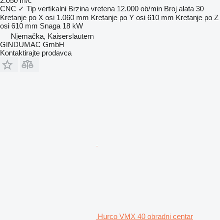
2.050 m/č
CNC
✓
Tip
vertikalni
Brzina vretena
12.000 ob/min
Broj alata
30
Kretanje po X osi
1.060 mm
Kretanje po Y osi
610 mm
Kretanje po Z
osi
610 mm
Snaga
18 kW
Njemačka, Kaiserslautern
GINDUMAC GmbH
Kontaktirajte prodavca
Hurco VMX 40 obradni centar