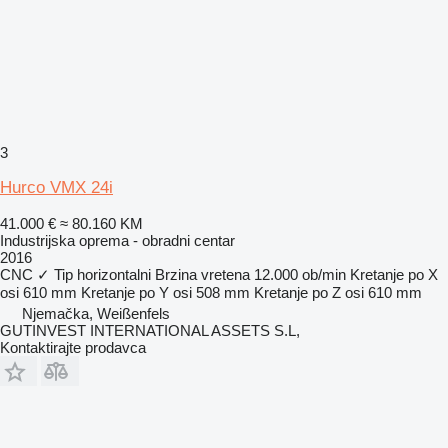
3
Hurco VMX 24i
41.000 €
≈ 80.160 KM
Industrijska oprema - obradni centar
2016
CNC
✓
Tip
horizontalni
Brzina vretena
12.000 ob/min
Kretanje po X
osi
610 mm
Kretanje po Y osi
508 mm
Kretanje po Z osi
610 mm
Njemačka, Weißenfels
GUTINVEST INTERNATIONAL ASSETS S.L,
Kontaktirajte prodavca