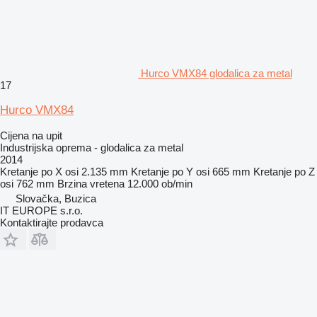
Hurco VMX84 glodalica za metal
17
Hurco VMX84
Cijena na upit
Industrijska oprema - glodalica za metal
2014
Kretanje po X osi
2.135 mm
Kretanje po Y osi
665 mm
Kretanje po Z
osi
762 mm
Brzina vretena
12.000 ob/min
Slovačka, Buzica
IT EUROPE s.r.o.
Kontaktirajte prodavca