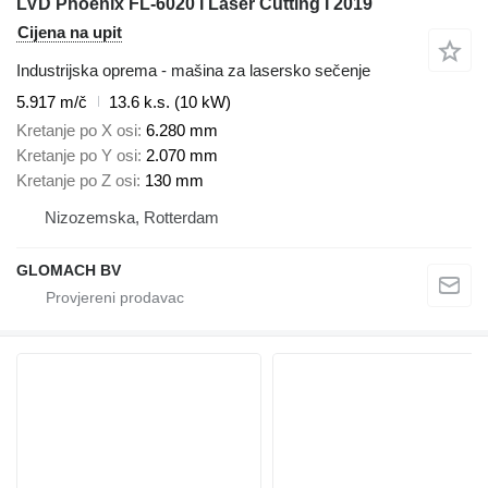
LVD Phoenix FL-6020 I Laser Cutting I 2019
Cijena na upit
Industrijska oprema - mašina za lasersko sečenje
5.917 m/č
13.6 k.s. (10 kW)
Kretanje po X osi
6.280 mm
Kretanje po Y osi
2.070 mm
Kretanje po Z osi
130 mm
Nizozemska, Rotterdam
GLOMACH BV