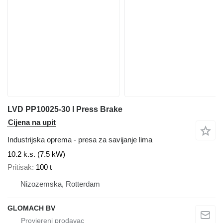
LVD PP10025-30 I Press Brake
Cijena na upit
Industrijska oprema - presa za savijanje lima
10.2 k.s. (7.5 kW)
Pritisak
100 t
Nizozemska, Rotterdam
GLOMACH BV