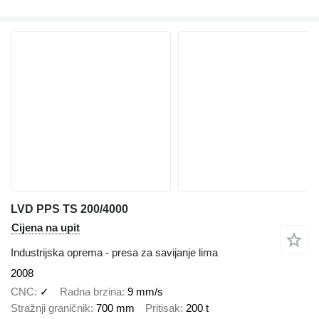
LVD PPS TS 200/4000
Cijena na upit
Industrijska oprema - presa za savijanje lima
2008
CNC
✓
Radna brzina
9 mm/s
Stražnji graničnik
700 mm
Pritisak
200 t