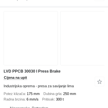
LVD PPCB 30030 I Press Brake
Cijena na upit
Industrijska oprema - presa za savijanje lima
Potez klizača
175 mm
Dubina grla
250 mm
Radna brzina
6 mm/s
Pritisak
300 t