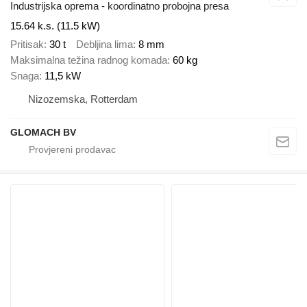
Industrijska oprema - koordinatno probojna presa
15.64 k.s. (11.5 kW)
Pritisak
30 t
Debljina lima
8 mm
Maksimalna težina radnog komada
60 kg
Snaga
11,5 kW
Nizozemska, Rotterdam
GLOMACH BV