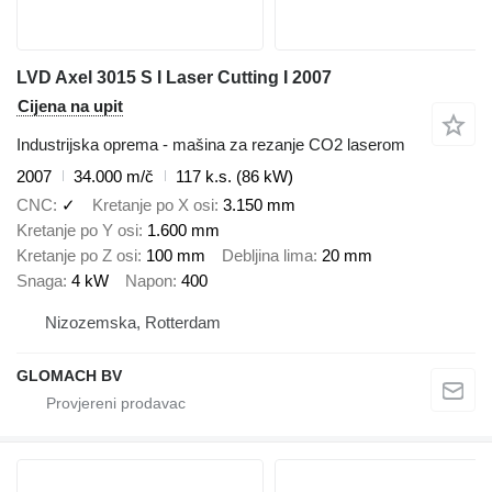
LVD Axel 3015 S I Laser Cutting I 2007
Cijena na upit
Industrijska oprema - mašina za rezanje CO2 laserom
2007
34.000 m/č
117 k.s. (86 kW)
CNC
✓
Kretanje po X osi
3.150 mm
Kretanje po Y osi
1.600 mm
Kretanje po Z osi
100 mm
Debljina lima
20 mm
Snaga
4 kW
Napon
400
Nizozemska, Rotterdam
GLOMACH BV