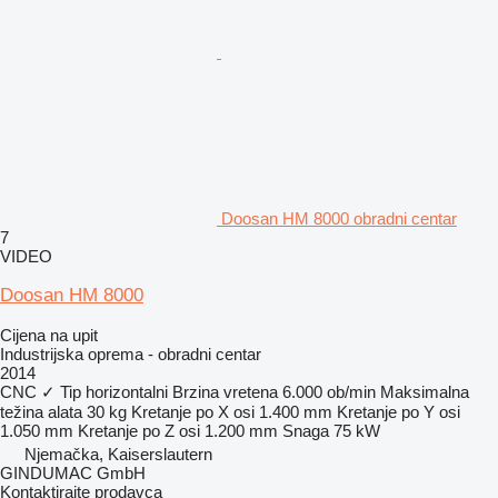
Doosan HM 8000 obradni centar
7
VIDEO
Doosan HM 8000
Cijena na upit
Industrijska oprema - obradni centar
2014
CNC
✓
Tip
horizontalni
Brzina vretena
6.000 ob/min
Maksimalna
težina alata
30 kg
Kretanje po X osi
1.400 mm
Kretanje po Y osi
1.050 mm
Kretanje po Z osi
1.200 mm
Snaga
75 kW
Njemačka, Kaiserslautern
GINDUMAC GmbH
Kontaktirajte prodavca