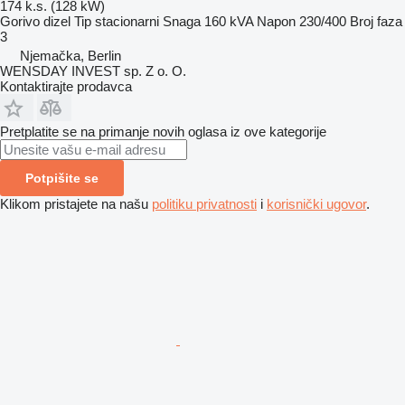
174 k.s. (128 kW)
Gorivo
dizel
Tip
stacionarni
Snaga
160 kVA
Napon
230/400
Broj faza
3
Njemačka, Berlin
WENSDAY INVEST sp. Z o. O.
Kontaktirajte prodavca
Pretplatite se na primanje novih oglasa iz ove kategorije
Potpišite se
Klikom pristajete na našu
politiku privatnosti
i
korisnički ugovor
.