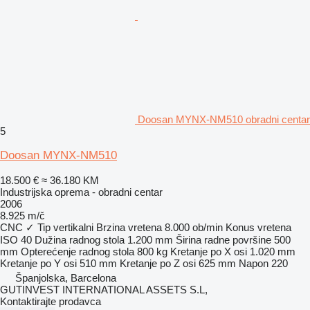
Doosan MYNX-NM510 obradni centar
5
Doosan MYNX-NM510
18.500 €
≈ 36.180 KM
Industrijska oprema - obradni centar
2006
8.925 m/č
CNC
✓
Tip
vertikalni
Brzina vretena
8.000 ob/min
Konus vretena
ISO 40
Dužina radnog stola
1.200 mm
Širina radne površine
500
mm
Opterećenje radnog stola
800 kg
Kretanje po X osi
1.020 mm
Kretanje po Y osi
510 mm
Kretanje po Z osi
625 mm
Napon
220
Španjolska, Barcelona
GUTINVEST INTERNATIONAL ASSETS S.L,
Kontaktirajte prodavca