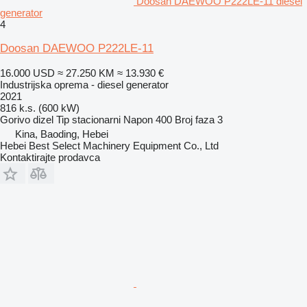
Doosan DAEWOO P222LE-11 diesel
generator
4
Doosan DAEWOO P222LE-11
16.000 USD
≈ 27.250 KM
≈ 13.930 €
Industrijska oprema - diesel generator
2021
816 k.s. (600 kW)
Gorivo
dizel
Tip
stacionarni
Napon
400
Broj faza
3
Kina, Baoding, Hebei
Hebei Best Select Machinery Equipment Co., Ltd
Kontaktirajte prodavca