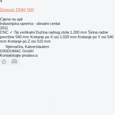
4
Doosan DNM 500
Cijena na upit
Industrijska oprema - obradni centar
2011
CNC
✓
Tip
vertikalni
Dužina radnog stola
1.200 mm
Širina radne
površine
540 mm
Kretanje po X osi
1.020 mm
Kretanje po Y osi
540
mm
Kretanje po Z osi
510 mm
Njemačka, Kaiserslautern
GINDUMAC GmbH
Kontaktirajte prodavca