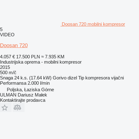
Doosan 720 mobilni kompresor
5
VIDEO
Doosan 720
4.057 €
17.500 PLN
≈ 7.935 KM
Industrijska oprema - mobilni kompresor
2015
500 m/č
Snaga
24 k.s. (17.64 kW)
Gorivo
dizel
Tip kompresora
vijačni
Performansa
2.000 l/min
Poljska, Łaziska Górne
ULMAN Dariusz Małek
Kontaktirajte prodavca