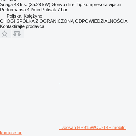
Snaga
48 k.s. (35.28 kW)
Gorivo
dizel
Tip kompresora
vijačni
Performansa
4 l/min
Pritisak
7 bar
Poljska, Księżyno
CHOGI SPÓŁKA Z OGRANICZONĄ ODPOWIEDZIALNOŚCIĄ
Kontaktirajte prodavca
Doosan HP915WCU-T4F mobilni
kompresor