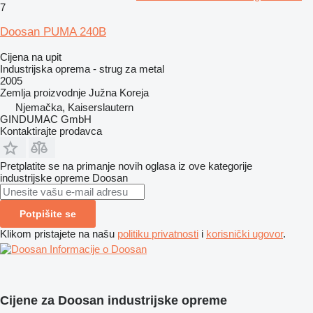
7
Doosan PUMA 240B
Cijena na upit
Industrijska oprema - strug za metal
2005
Zemlja proizvodnje
Južna Koreja
Njemačka, Kaiserslautern
GINDUMAC GmbH
Kontaktirajte prodavca
Pretplatite se na primanje novih oglasa iz ove kategorije
industrijske opreme
Doosan
Potpišite se
Klikom pristajete na našu
politiku privatnosti
i
korisnički ugovor
.
Informacije o Doosan
Cijene za Doosan industrijske opreme