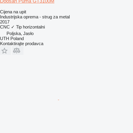
Doosan Puma GT3100M
Cijena na upit
Industrijska oprema - strug za metal
2017
CNC
✓
Tip
horizontalni
Poljska, Jasło
UTH Poland
Kontaktirajte prodavca