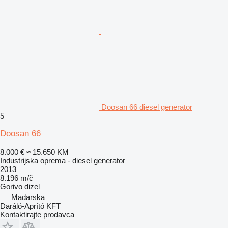
Doosan 66 diesel generator
5
Doosan 66
8.000 €
≈ 15.650 KM
Industrijska oprema - diesel generator
2013
8.196 m/č
Gorivo
dizel
Mađarska
Daráló-Aprító KFT
Kontaktirajte prodavca