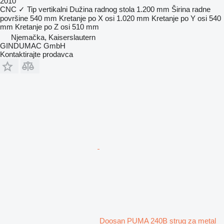
2010
CNC
✓
Tip
vertikalni
Dužina radnog stola
1.200 mm
Širina radne
površine
540 mm
Kretanje po X osi
1.020 mm
Kretanje po Y osi
540
mm
Kretanje po Z osi
510 mm
Njemačka, Kaiserslautern
GINDUMAC GmbH
Kontaktirajte prodavca
Doosan PUMA 240B strug za metal