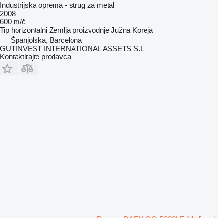
Industrijska oprema - strug za metal
2008
600 m/č
Tip
horizontalni
Zemlja proizvodnje
Južna Koreja
Španjolska, Barcelona
GUTINVEST INTERNATIONAL ASSETS S.L,
Kontaktirajte prodavca