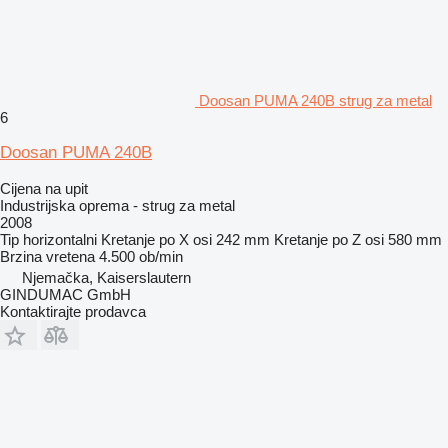
Doosan PUMA 240B strug za metal
6
Doosan PUMA 240B
Cijena na upit
Industrijska oprema - strug za metal
2008
Tip
horizontalni
Kretanje po X osi
242 mm
Kretanje po Z osi
580 mm
Brzina vretena
4.500 ob/min
Njemačka, Kaiserslautern
GINDUMAC GmbH
Kontaktirajte prodavca