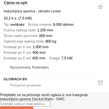
Cijena na upit
Industrijska oprema - obradni centar
10.2 k.s. (7.5 kW)
Tip
vertikalni
Brzina vretena
8.000 ob/min
Dužina radnog stola
1.200 mm
Širina radne površine
600 mm
Opterećenje radnog stola
800 kg
Kretanje po X osi
1.000 mm
Kretanje po Y osi
600 mm
Kretanje po Z osi
600 mm
Snaga
7,5 kW
Nizozemska, Rotterdam
GLOMACH BV
Pretplatite se na primanje novih oglasa iz ove kategorije
industrijske opreme
Deckel Maho - DMC