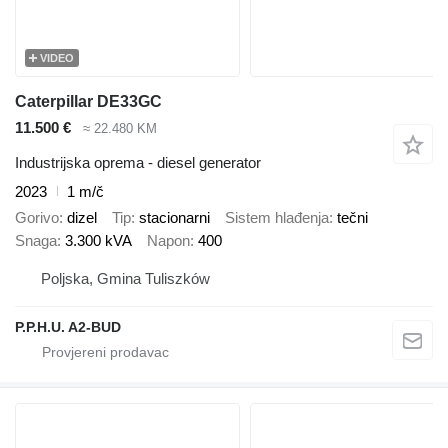
VIDEO
Caterpillar DE33GC
11.500 €
≈ 22.480 KM
Industrijska oprema - diesel generator
2023
1 m/č
Gorivo
dizel
Tip
stacionarni
Sistem hlađenja
tečni
Snaga
3.300 kVA
Napon
400
Poljska, Gmina Tuliszków
P.P.H.U. A2-BUD