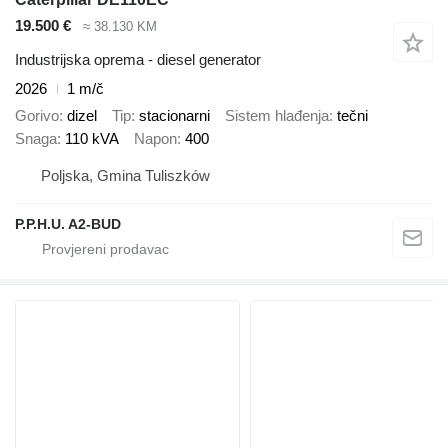
19.500 €
≈ 38.130 KM
Industrijska oprema - diesel generator
2026
1 m/č
Gorivo
dizel
Tip
stacionarni
Sistem hlađenja
tečni
Snaga
110 kVA
Napon
400
Poljska, Gmina Tuliszków
P.P.H.U. A2-BUD