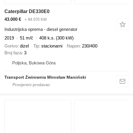
Caterpillar DE330E0
43.000 €
≈ 84.070 KM
Industrijska oprema - diesel generator
2019
51 m/č
408 k.s. (300 kW)
Gorivo
dizel
Tip
stacionarni
Napon
230/400
Broj faza
3
Poljska, Bukowa Góra
Transport Żwirownia Mirosław Marciński