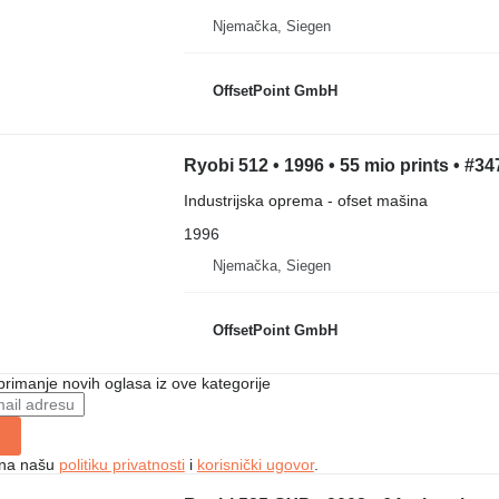
Njemačka, Siegen
OffsetPoint GmbH
Ryobi 512 • 1996 • 55 mio prints • #34
Industrijska oprema - ofset mašina
1996
Njemačka, Siegen
OffsetPoint GmbH
 primanje novih oglasa iz ove kategorije
e na našu
politiku privatnosti
i
korisnički ugovor
.