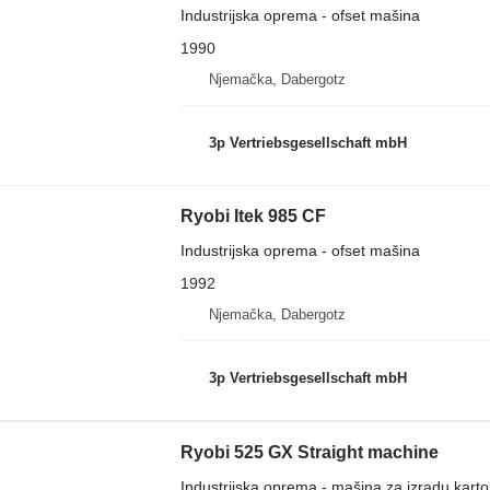
Industrijska oprema - ofset mašina
1990
Njemačka, Dabergotz
3p Vertriebsgesellschaft mbH
Ryobi Itek 985 CF
Industrijska oprema - ofset mašina
1992
Njemačka, Dabergotz
3p Vertriebsgesellschaft mbH
Ryobi 525 GX Straight machine
Industrijska oprema - mašina za izradu karton