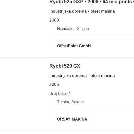
Ryobi 525 GXP • 2008 • 64 mio prints 
Industrijska oprema - ofset mašina
2008
Njemačka, Siegen
OffsetPoint GmbH
Ryobi 520 GX
Industrijska oprema - ofset mašina
2006
Broj boja
4
Turska, Ankara
ORSAY MAKINA