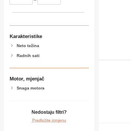
Karakteristike
Neto težina
Radnih sati
Motor, mjenjač
Snaga motora
Nedostaju filtri?
Predložite izmjenu