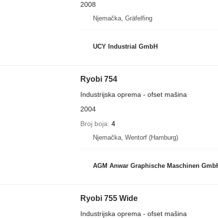
2008
Njemačka, Gräfelfing
UCY Industrial GmbH
Ryobi 754
Industrijska oprema - ofset mašina
2004
Broj boja
4
Njemačka, Wentorf (Hamburg)
AGM Anwar Graphische Maschinen Gmb
Ryobi 755 Wide
Industrijska oprema - ofset mašina