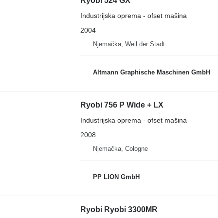
Ryobi 524 GX
Industrijska oprema - ofset mašina
2004
Njemačka, Weil der Stadt
Altmann Graphische Maschinen GmbH
Ryobi 756 P Wide + LX
Industrijska oprema - ofset mašina
2008
Njemačka, Cologne
PP LION GmbH
Ryobi Ryobi 3300MR