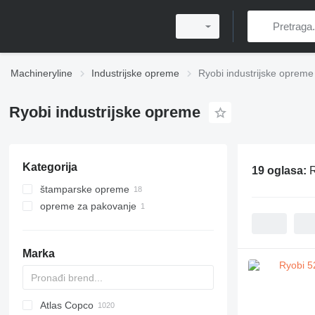
Machineryline
Industrijske opreme
Ryobi industrijske opreme
Ryobi industrijske opreme
Kategorija
19 oglasa:
R
štamparske opreme
opreme za pakovanje
ofset mašine
mašine za izradu kartonskih kutija
Marka
Atlas Copco
PDS
APD
AB
Ensis
VZ
AG3