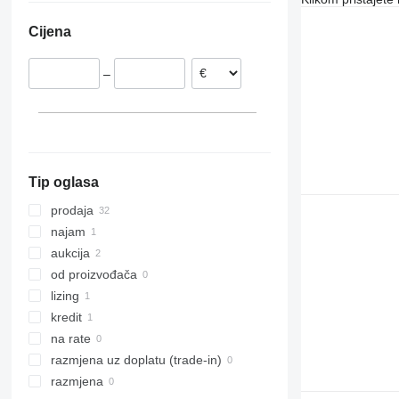
Švedska
Cijena
Francuska
Poljska
–
Litvanija
Italija
Španjolska
prikaži sve
Tip oglasa
prodaja
najam
aukcija
od proizvođača
lizing
kredit
na rate
razmjena uz doplatu (trade-in)
razmjena