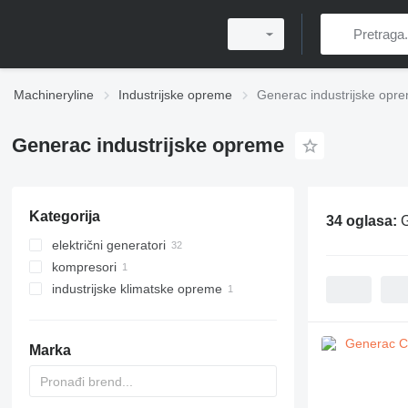
Machineryline
Industrijske opreme
Generac industrijske opr
Generac industrijske opreme
Kategorija
34 oglasa:
G
električni generatori
kompresori
rasvjetni tornjevi
industrijske klimatske opreme
diesel generatori
mobilni kompresori
gasni generatori
sistemi zamagljivanja
Marka