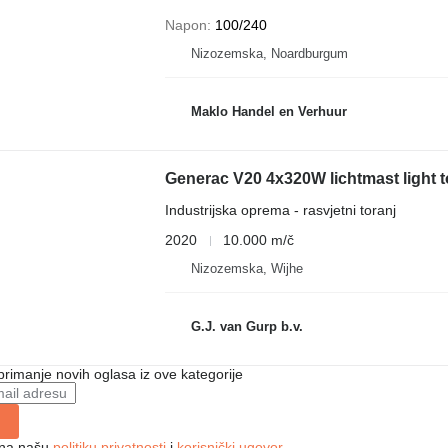
Napon
100/240
Nizozemska, Noardburgum
Maklo Handel en Verhuur
Generac V20 4x320W lichtmast light 
Industrijska oprema - rasvjetni toranj
2020
10.000 m/č
Nizozemska, Wijhe
G.J. van Gurp b.v.
 primanje novih oglasa iz ove kategorije
e na našu
politiku privatnosti
i
korisnički ugovor
.