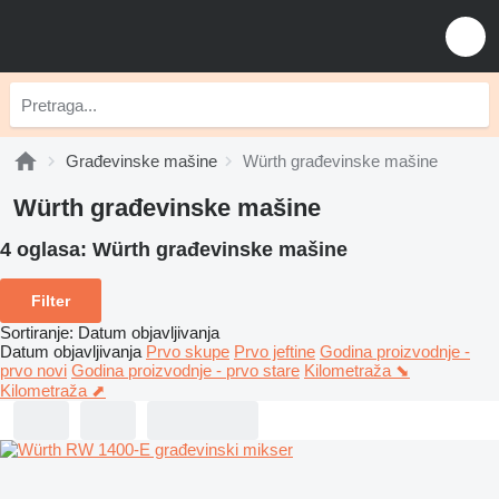
Građevinske mašine
Würth građevinske mašine
Würth građevinske mašine
4 oglasa:
Würth građevinske mašine
Filter
Sortiranje
:
Datum objavljivanja
Datum objavljivanja
Prvo skupe
Prvo jeftine
Godina proizvodnje -
prvo novi
Godina proizvodnje - prvo stare
Kilometraža ⬊
Kilometraža ⬈