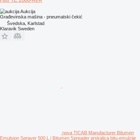
Hilti TE 2000-AVR
Aukcija
Građevinska mašina - pneumatski čekić
Švedska, Karlstad
Klaravik Sweden
nova TICAB Manufacturer Bitumen
Emulsion Sprayer 500 L / Bitumen Spreader prskalica bitu-emulzije