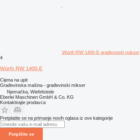
Würth RW 1400-E građevinski mikser
4
Würth RW 1400-E
Cijena na upit
Građevinska mašina - građevinski mikser
Njemačka, Wiefelstede
Eberlei Maschinen GmbH & Co. KG
Kontaktirajte prodavca
Pretplatite se na primanje novih oglasa iz ove kategorije
Potpišite se