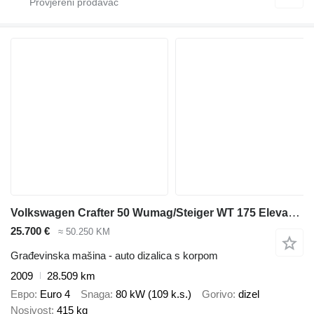
Volkswagen Crafter 50 Wumag/Steiger WT 175 Elevant 16,70 m
25.700 €
≈ 50.250 KM
Građevinska mašina - auto dizalica s korpom
2009
28.509 km
Евро
Euro 4
Snaga
80 kW (109 k.s.)
Gorivo
dizel
Nosivost
415 kg