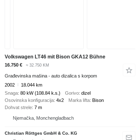
Volkswagen LT46 mit Bison GKA12 Bühne
16.750 €
≈ 32.750 KM
Građevinska mašina - auto dizalica s korpom
2002
18.044 km
Snaga
80 kW (108.84 k.s.)
Gorivo
dizel
Osovinska konfiguracija
4x2
Marka lifta
Bison
Dohvat strele
7 m
Njemačka, Monchengladbach
Christian Röttges GmbH & Co. KG